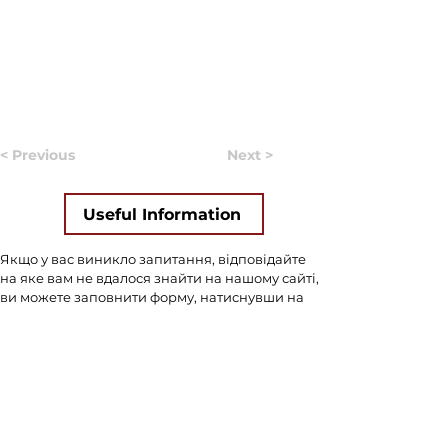
< Previous
Next >
Useful Information
Якщо у вас виникло запитання, відповідайте
на яке вам не вдалося знайти на нашому сайті,
ви можете заповнити форму, натиснувши на
кнопку "
ASK US
". Волонтери нашого сайту
постараються в найближчий час знайти
відповідь на найпопулярніші запитання та
додати відповіді до сайту.
ASK US