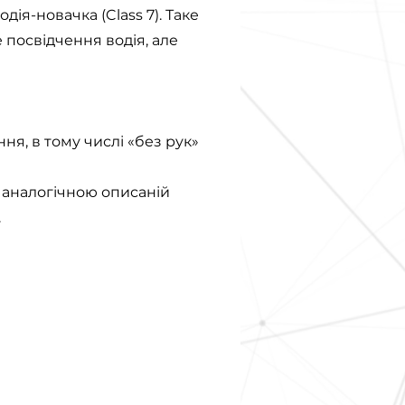
дія-новачка (Class 7). Таке
 посвідчення водія, але
я, в тому числі «без рук»
а аналогічною описаній
.