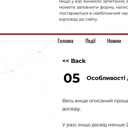
Якщо у вас виникло запитання, в
можете заповнити форму, натис
постараються в найближчий час 
відповіді до сайту.
Головна
Події
Новини
<< Back
05
Особливості 
Весь вище описаний процес 
досвіду.
У разі, якщо досвід менше 