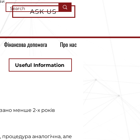
ви
ASK US
Фінансова допомога
Про нас
Useful Information
зано менше 2-х років
, процедура аналогічна, але