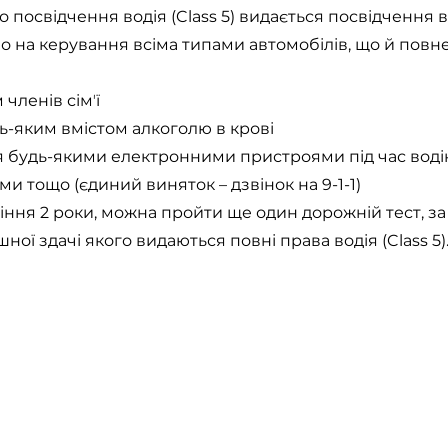
о посвідчення водія (Class 5) видається посвідчення во
о на керування всіма типами автомобілів, що й повне
 членів сімʼї
ь-яким вмістом алкоголю в крові
 будь-якими електронними пристроями під час водінн
ами тощо (єдиний виняток – дзвінок на 9-1-1)
іння 2 роки, можна пройти ще один дорожній тест, з
ної здачі якого видаються повні права водія (Class 5)