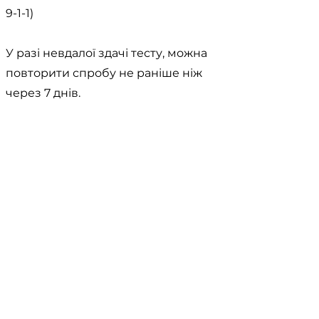
9-1-1)
У разі невдалої здачі тесту, можна
повторити спробу не раніше ніж
через 7 днів.
< Previous
Next >
Useful Information
Якщо у вас виникло запитання,