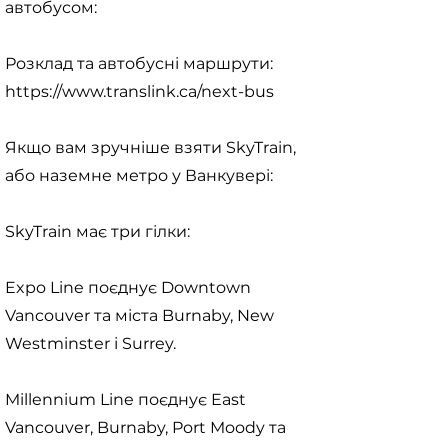
автобусом:
Розклад та автобусні маршрути:
https://www.translink.ca/next-bus
Якщо вам зручніше взяти SkyTrain,
або наземне метро у Ванкувері:
SkyTrain має три гілки:
Expo Line поєднує Downtown
Vancouver та міста Burnaby, New
Westminster і Surrey.
Millennium Line поєднує East
Vancouver, Burnaby, Port Moody та