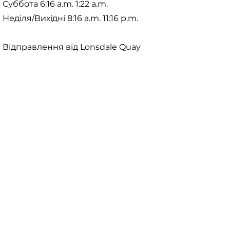
Суббота 6:16 a.m. 1:22 a.m.
Неділя/Вихідні 8:16 a.m. 11:16 p.m.
Відправлення від Lonsdale Quay
DAY(S)
ПЕРШИЙ SEABUS ОСТАННІЙ
SEABUS Понеділок – п’ятниця 6:02
a.m. 1:00 a.m. Суббота 6:02 a.m. 1:00
a.m. Неділя/Вихідні 8:02 a.m. 11:00 p.m.