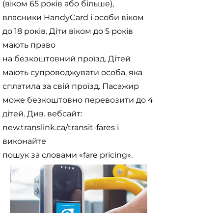
(віком 65 років або більше),
власники HandyCard і особи віком
до 18 років. Діти віком до 5 років
мають право
на безкоштовний проїзд. Дітей
мають супроводжувати особа, яка
сплатила за свій проїзд. Пасажир
може безкоштовно перевозити до 4
дітей. Див. вебсайт:
new.translink.ca/transit-fares і
виконайте
пошук за словами «fare pricing».