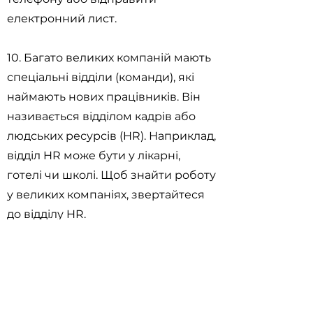
електронний лист.
10. Багато великих компаній мають
спеціальні відділи (команди), які
наймають нових працівників. Він
називається відділом кадрів або
людських ресурсів (HR). Наприклад,
відділ HR може бути у лікарні,
готелі чи школі. Щоб знайти роботу
у великих компаніях, звертайтеся
до відділу HR.
11. Найбільшим роботодавцем
провінції Британська Колумбія є
державний сектор. Щоб дізнатися
про кар’єрні можливості та