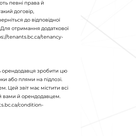
ють певні права й
акий договір,
ерніться до відповідної
 Для отримання додаткової
s://tenants.bc.ca/tenancy-
ть орендодавця зробити цю
рки або плями на підлозі.
м. Цей звіт має містити всі
ий вами й орендодавцем.
ts.bc.ca/condition-