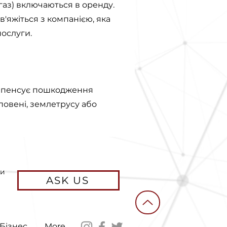
 газ) включаються в оренду.
в'яжіться з компанією, яка
послуги.
омпенсує пошкодження
повені, землетрусу або
ви
ASK US
Бізнес
More