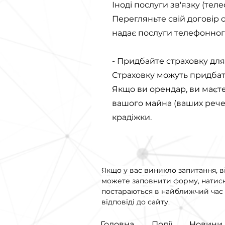
Іноді послуги зв'язку (тел
Перегляньте свій договір о
надає послуги телефонного
- Придбайте страховку дл
Страховку можуть придбат
Якщо ви орендар, ви маєт
вашого майна (ваших речей
крадіжки.
Якщо у вас виникло запитання, в
можете заповнити форму, натис
постараються в найближчий час 
відповіді до сайту.
Головна
Події
Новини