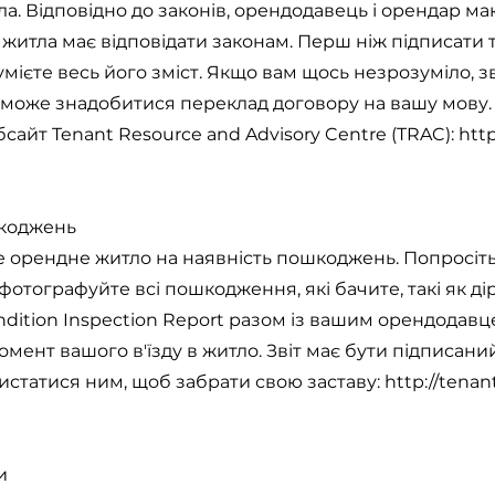
. Відповідно до законів, орендодавець і орендар ма
 житла має відповідати законам. Перш ніж підписати т
мієте весь його зміст. Якщо вам щось незрозуміло, зв
може знадобитися переклад договору на вашу мову.
бсайт Tenant Resource and Advisory Centre (TRAC):
http
шкоджень
рте орендне житло на наявність пошкоджень. Попросі
фотографуйте всі пошкодження, які бачите, такі як ді
ndition Inspection Report разом із вашим орендодавце
мент вашого в'їзду в житло. Звіт має бути підписан
истатися ним, щоб забрати свою заставу:
http://tenan
и