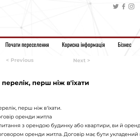
Почати переселення
Корисна інформація
Бізнес
< Previous
Next >
перелік, перш ніж в'їхати
елік, перш ніж в'їхати.
оговір оренди житла
е питання з орендою будинку або квартири, ви й орен
договором оренди житла. Договір має бути укладений 