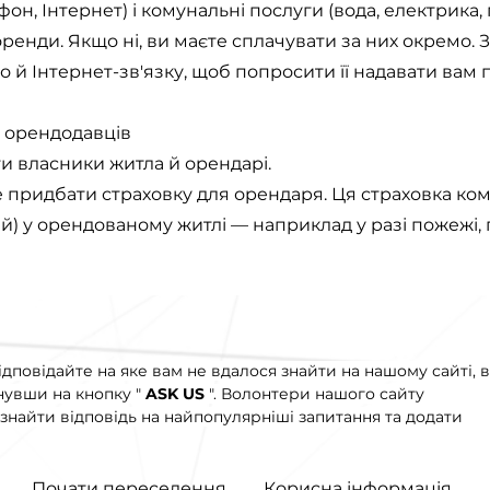
ефон, Інтернет) і комунальні послуги (вода, електрика,
ренди. Якщо ні, ви маєте сплачувати за них окремо. З
 й Інтернет-зв'язку, щоб попросити її надавати вам 
я орендодавців
и власники житла й орендарі.
е придбати страховку для орендаря. Ця страховка к
) у орендованому житлі — наприклад у разі пожежі, 
ідповідайте на яке вам не вдалося знайти на нашому сайті, 
нувши на кнопку "
ASK US
". Волонтери нашого сайту
знайти відповідь на найпопулярніші запитання та додати
Почати переселення
Корисна інформація