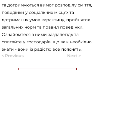
та дотримуються вимог розподілу сміття,
поведінки у соціальних місцях та
дотримання умов карантину, прийнятих
загальних норм та правил поведінки.
Ознайомтеся з ними заздалегідь та
спитайте у господарів, що вам необхідно
знати - вони із радістю все пояснять.
< Previous
Next >
Useful Information
Якщо у вас виникло запитання,
відповідайте на яке вам не вдалося
знайти на нашому сайті, ви можете
заповнити форму, натиснувши на кнопку
"
ASK US
". Волонтери нашого сайту
постараються в найближчий час знайти
відповідь на найпопулярніші запитання