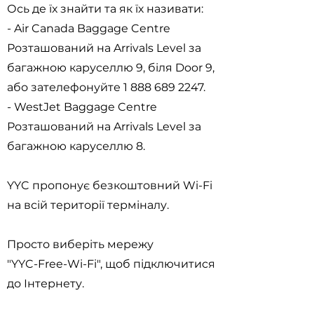
Ось де їх знайти та як їх називати:
- Air Canada Baggage Centre
Розташований на Arrivals Level за
багажною каруселлю 9, біля Door 9,
або зателефонуйте
1 888 689 2247
.
- WestJet Baggage Centre
Розташований на Arrivals Level за
багажною каруселлю 8.
YYC пропонує безкоштовний Wi-Fi
на всій території терміналу.
Просто виберіть мережу
"YYC-Free-Wi-Fi", щоб підключитися
до Інтернету.