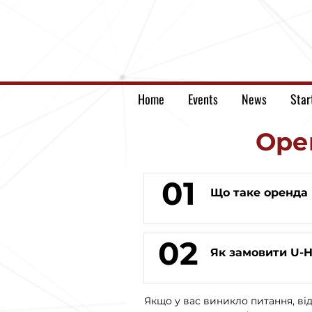
Home
Events
News
Star
Оре
01
Що таке оренда 
02
Як замовити U-H
Якщо у вас виникло питання, від