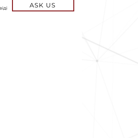
ASK US
віді