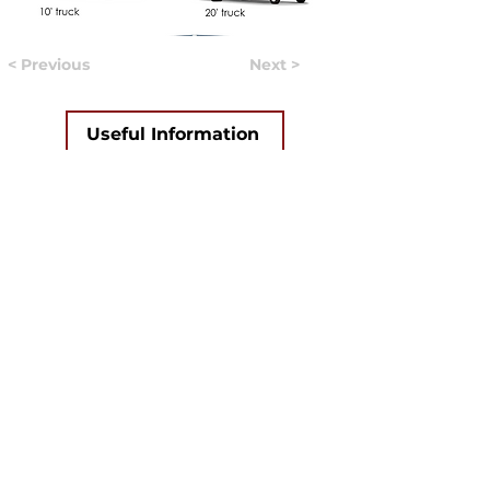
< Previous
Next >
Useful Information
Якщо у вас виникло питання, відповідь на яке вам не
вдалось знайти на нашому сайті, ви можете
заповнити форму натиснувши на кнопку "
ASK US
".
Волонтери нашого сайту постараються в
найближчий час знайти відповідь на найпопулярніші
питання і додати відвовіді до сайту.
ASK US