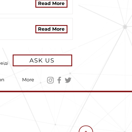
Read More
Read More
ASK US
віді
on
More