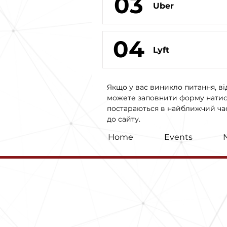
03
Uber
04
Lyft
Якщо у вас виникло питання, ві
можете заповнити форму натис
постараються в найближчий час 
до сайту.
Home
Events