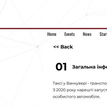
Home
Events
News
Star
<< Back
01
Загальна інф
Таксі у Ванкувері - трансп
З 2020 року нарешті запус
особистого автомобіля.