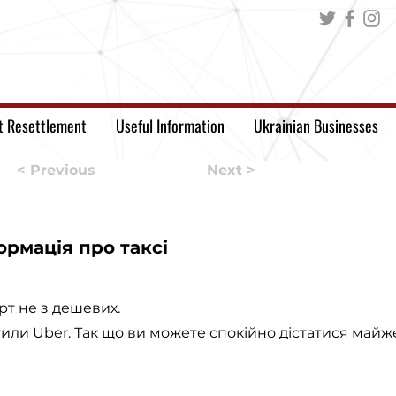
t Resettlement
Useful Information
Ukrainian Businesses
< Previous
Next >
ормація про таксі
орт не з дешевих.
тили Uber. Так що ви можете спокійно дістатися майж