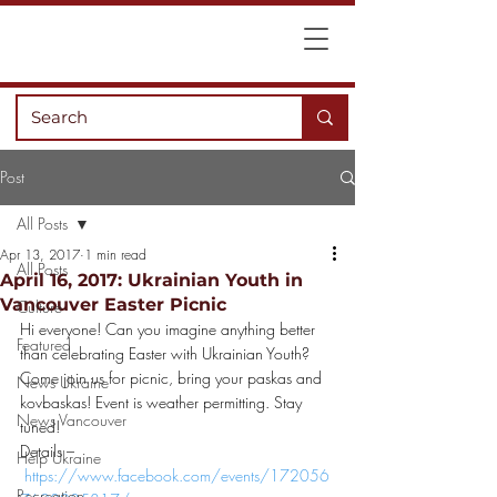
Post
All Posts
Apr 13, 2017
1 min read
All Posts
April 16, 2017: Ukrainian Youth in
Vancouver Easter Picnic
Culture
Hi everyone! Can you imagine anything better 
Featured
than celebrating Easter with Ukrainian Youth? 
Come join us for picnic, bring your paskas and 
News Ukraine
kovbaskas! Event is weather permitting. Stay 
News Vancouver
tuned!
Details –
Help Ukraine
https://www.facebook.com/events/172056
Recreation