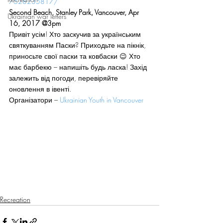
7628235817/
Second Beach, Stanley Park, Vancouver, Apr 
Ukrainian war letters
16, 2017 @3pm
Привіт усім! Хто заскучив за українським 
святкуванням Паски? Приходьте на пікнік, 
приносьте свої паски та ковбаски 😉 Хто 
має барбекю – напишіть будь ласка! Захід 
залежить від погоди, перевіряйте 
оновлення в івенті.
Організатори – 
Ukrainian Youth in Vancouver
Recreation