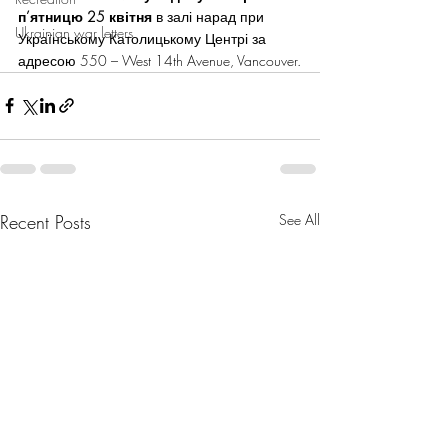
п’ятницю 25 квітня
 в залі нарад при 
Ukrainian war letters
Українському Католицькому Центрі за 
адресою 550 – West 14th Avenue, Vancouver.
Recent Posts
See All