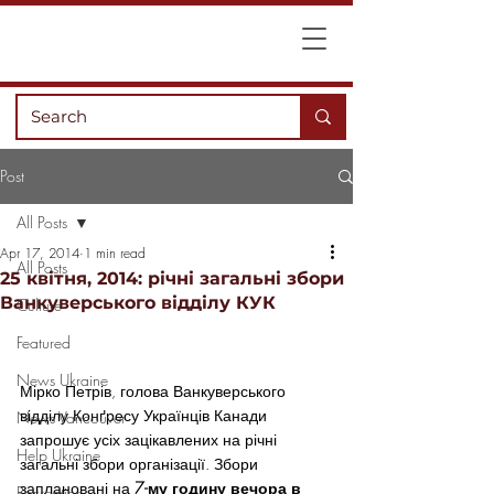
Post
All Posts
Apr 17, 2014
1 min read
All Posts
25 квітня, 2014: річні загальні збори
Ванкуверського відділу КУК
Culture
Featured
News Ukraine
Мірко Петрів, голова Ванкуверського 
відділу Конґресу Українців Канади 
News Vancouver
запрошує усіх зацікавлених на річні 
Help Ukraine
загальні збори організації. Збори 
заплановані на 
7-му годину вечора в 
Recreation