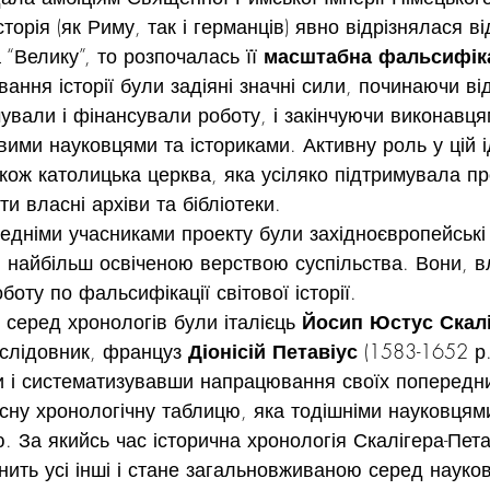
сторія (як Риму, так і германців) явно відрізнялася ві
а “Велику”, то розпочалась її 
масштабна фальсифік
вання історії були задіяні значні сили, починаючи ві
очували і фінансували роботу, і закінчуючи виконавця
ими науковцями та істориками. Активну роль у цій і
акож католицька церква, яка усіляко підтримувала пр
и власні архіви та бібліотеки.
редніми учасниками проекту були західноєвропейські 
и найбільш освіченою верствою суспільства. Вони, в
оту по фальсифікації світової історії.
серед хронологів були італієць 
Йосип Юстус Скал
ослідовник, француз 
Діонісій Петавіус
 (1583-1652 р.
 і систематизувавши напрацювання своїх попередни
ну хронологічну таблицю, яка тодішніми науковцям
 За якийсь час історична хронологія Скалігера-Пета
нить усі інші і стане загальновживаною серед наукови