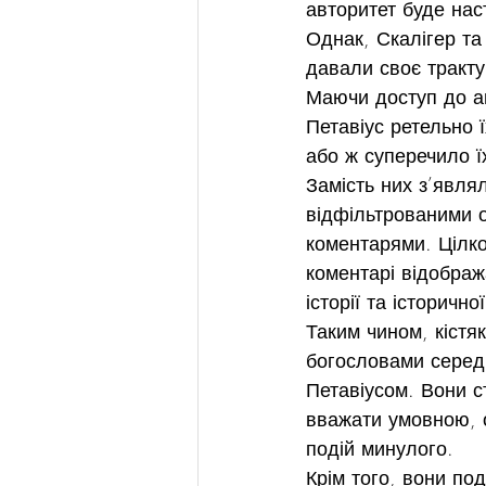
авторитет буде нас
Однак, Скалігер та
давали своє тракту
Маючи доступ до ан
Петавіус ретельно 
або ж суперечило 
Замість них з’явля
відфільтрованими о
коментарями. Цілко
коментарі відображ
історії та історично
Таким чином, кістя
богословами середн
Петавіусом. Вони с
вважати умовною, о
подій минулого.
Крім того, вони под