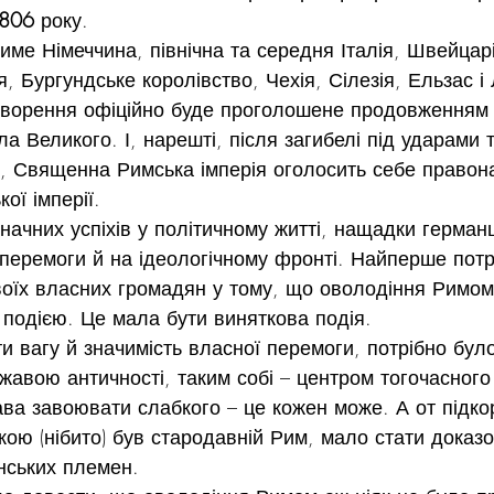
806 
року.
тиме Німеччина, північна та середня Італія, Швейцарі
, Бургундське королівство, Чехія, Сілезія, Ельзас і 
ворення офіційно буде проголошене продовженням 
ла Великого. І, нарешті, після загибелі під ударами т
тії, Священна Римська імперія оголосить себе правон
ої імперії.
начних успіхів у політичному житті, нащадки германц
перемоги й на ідеологічному фронті. Найперше потр
своїх власних громадян у тому, що оволодіння Римо
подією. Це мала бути виняткова подія.
и вагу й значимість власної перемоги, потрібно бул
авою античності, таким собі – центром тогочасного 
ва завоювати слабкого – це кожен може. А от підкор
якою (нібито) був стародавній Рим, мало стати доказо
нських племен.