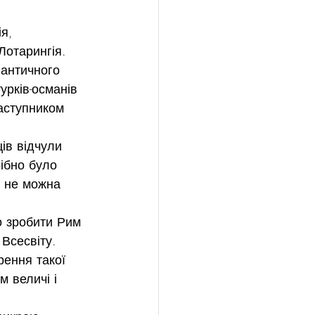
я, 
Лотарингія. 
античного 
урків-османів 
аступником 
ів відчули 
ібно було 
м не можна 
о зробити Рим 
Всесвіту. 
ення такої 
м величі і 