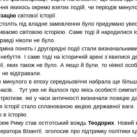
ня якихось окремо взятих подій, чи періодів минуло
ізацію
 світової історії.
толіть під владне замовлення було придумано увес
иваємо світовою історією. Саме тоді й народилися іс
равді ніколи не було.
дміна понять і другорядні події стали визначальними
небуття. І саме тоді на історичній арені з’явилися д
ії, яких також не було. А якщо й були, то ніякої особ
и не відігравали.
я минулого в епоху середньовіччя набрала ще більш
часів,.  Тут уже не йшлося про якісь особисті симпатії
ріотизм, які у часи античності визначали позицію да
історії стало спланованою акцією державної ваги. 
 в історію.
рем Риму став остготський вождь 
Теодорих
. Новий 
ератора Візантії, оголосив про підтримку політики є