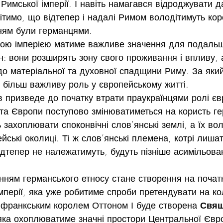
 Римської імперії. І навіть намагався відроджувати д
ітимо, що відтепер і надалі Римом володітимуть коро
ням були германцями.
ою імперією матиме важливе значення для подальш
: вони розширять зону свого проживання і впливу, 
о матеріальної та духовної спадщини Риму. За який
е більш важливу роль у європейському житті.
 призведе до початку втрати праукраїнцями ролі єв
рта Європи поступово змінюватиметься на користь г
 захоплювати споконвічні слов’янські землі, а їх во
йські околиці. Ті ж слов’янські племена, котрі лиша
відтепер не належатимуть, будуть пізніше асимільован
ням германського етносу стане створення на початк
мперії, яка уже робитиме спроби претендувати на к
і франкським королем Оттоном І буде створена 
Свящ
 яка охоплюватиме значні простори Центральної Євро