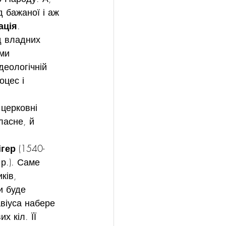
д бажаної і аж 
ація
.
д владних 
ми 
деологічній 
оцес і 
церковні 
ласне, й 
ігер
 (1540-
р.). Саме 
ків, 
и буде 
віуса набере 
х кіл. ЇЇ 