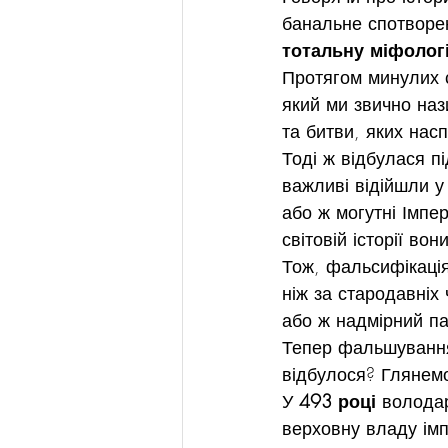
банальне спотворен
тотальну міфолог
Протягом минулих с
який ми звично наз
та битви, яких насп
Тоді ж відбулася пі
важливі відійшли у 
або ж могутні Імпер
світовій історії вон
Тож, фальсифікаці
ніж за стародавніх 
або ж надмірний пат
Тепер фальшування 
відбулося? Глянемо
У 
493 році
 волода
верховну владу імп