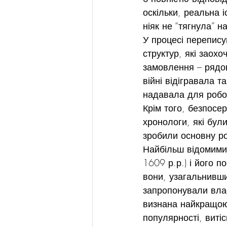
оскільки, реальна і
ніяк не “тягнула” н
У процесі перепису
структур, які заох
замовлення – рядов
війні відігравала т
надавала для робот
Крім того, безпосе
хронологи, які бул
зробили основну роб
Найбільш відомими 
1609 р.р.) і його п
вони, узагальнивши
запропонували влас
визнана найкращою.
популярності, витіс