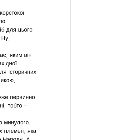
жорстокої 
ло 
б для цього – 
 Ну, 
ає, яким він 
хідної 
ля історичних 
ликою, 
 уже первинно 
і, тобто – 
о минулого. 
х племен, яка 
о Народу. А, 