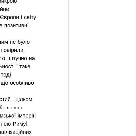
рикрою 
йне 
Європи і світу 
 позитивні 
ним не було 
 повірили, 
то, штучно на 
ності і таке 
тоді 
(що особливо 
тий і цілком 
 Romanum 
ської імперії! 
иною Риму! 
ивілізаційних 