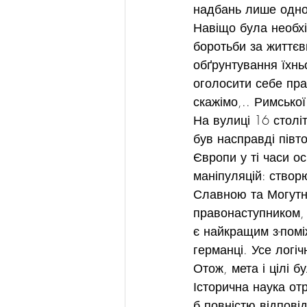
надбань лише одно
Навіщо була необхі
боротьби за життєв
обґрунтування їхнь
оголосити себе пра
скажімо,.. Римської
На вулиці 16 століт
був насправді півт
Європи у ті часи о
маніпуляцій: створ
Славною та Могутн
правонаступником, 
є найкращим з-помі
германці. Усе логіч
Отож, мета і цілі 
Історична наука от
б повністю відпові