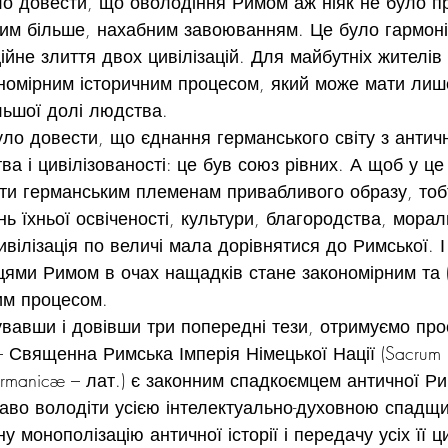
уло довести, що оволодіння Римом аж ніяк не було п
тим більше, нахабним завоюванням. Це було гармоні
йне злиття двох цивілізацій. Для майбутніх жителів 
номірним історичним процесом, який може мати лише
льшої долі людства.
уло довести, що єднання германського світу з антич
а і цивілізованості: це був союз рівних. А щоб у це
ти германським племенам привабливого образу, тоб
нь їхньої освіченості, культури, благородства, мораль
вілізація по величі мала дорівнятися до Римської. І 
цями Римом в очах нащадків стане закономірним та 
им процесом.
тувавши і довівши три попередні тези, отримуємо прос
– Священна Римська Імперія Німецької Нації (Sacrum
ermanicæ – лат.) є законним спадкоємцем античної Рим
раво володіти усією інтелектуально-духовною спадщ
у монополізацію античної історії і передачу усіх її ц