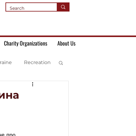
Charity Organizations
About Us
raine
Recreation
тина
не про 