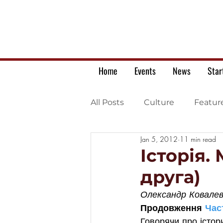
Home
Events
News
Star
All Posts
Culture
Featur
Jan 5, 2012
11 min read
Ukrainian war letters
Історія.
друга)
Олександр Ковалев
Продовження 
Час
Говорячи про істор