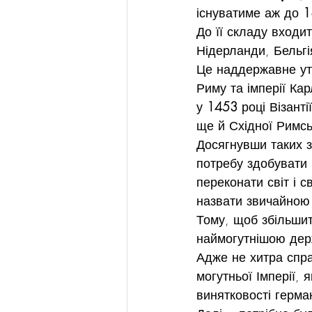
існуватиме аж до 
1
До її складу входи
Нідерланди, Бельгія
Це наддержавне ут
Риму та імперії Кар
у 
1453
 році Візан
ще й Східної Римськ
Досягнувши таких з
потребу здобувати 
переконати світ і 
назвати звичайною 
Тому, щоб збільшит
наймогутнішою держ
Адже не хитра спра
могутньої Імперії, 
винятковості герма