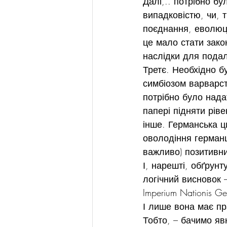
Далі,.. потрібно б
випадковістю, чи, 
поєднання, еволюці
це мало стати зако
наслідки для пода
Третє. Необхідно б
симбіозом варварств
потрібно було нада
папері підняти ріве
інше. Германська ци
оволодіння герман
важливо) позитивн
І, нарешті, обґрун
логічний висновок 
Imperium Nationis G
І лише вона має п
Тобто, – бачимо явн