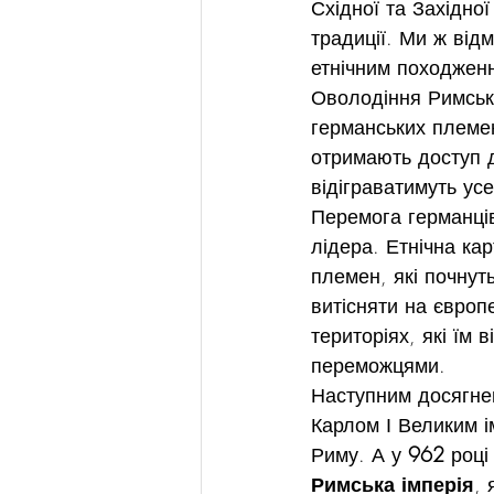
Східної та Західної
традиції. Ми ж відм
етнічним походжен
Оволодіння Римськ
германських племен
отримають доступ д
відіграватимуть ус
Перемога германців
лідера. Етнічна ка
племен, які почнуть
витісняти на європе
територіях, які їм 
переможцями.
Наступним досягнен
Карлом І Великим і
Риму. А у 
962
 роц
Римська імперія
,