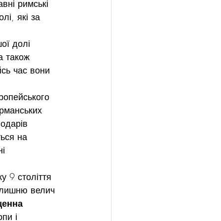
авні римські 
лі, які за 
ої долі 
а також 
сь час вони 
ропейського 
ерманських 
лодарів 
ться на 
і 
у 9 століття 
олишню велич 
енна 
пи і 