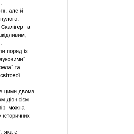
.
ії, але й 
нулого. 
 Скалігер та 
шкідливим, 
.
ли поряд із 
ауковими” 
рела” та 
світової 
ме цими двома 
м Діонісієм 
мірі можна 
 історичних 
, яка є 