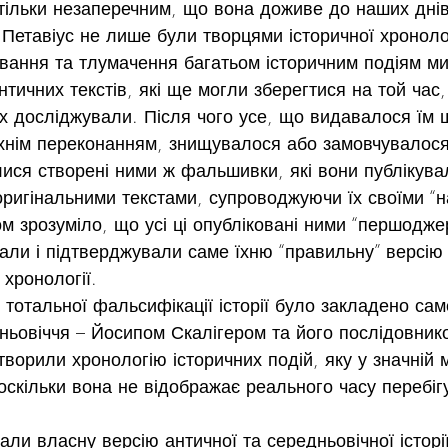
тільки незаперечним, що вона доживе до наших днів
 Петавіус не лише були творцями історичної хронолог
вання та тлумачення багатьом історичним подіям ми
тичних текстів, які ще могли зберегтися на той час,
їх досліджували. Після чого усе, що видавалося їм 
їхнім переконанням, знищувалося або замовчувалося
лися створені ними ж фальшивки, які вони публікува
ригінальними текстами, супроводжуючи їх своїми “н
м зрозуміло, що усі ці опубліковані ними “першодже
али і підтверджували саме їхню “правильну” версію 
ї хронології.
к тотальної фальсифікації історії було закладено са
ьовіччя – Йосипом Скалігером та його послідовнико
творили хронологію історичних подій, яку у значній 
скільки вона не відображає реального часу перебігу
али власну версію античної та середньовічної історії