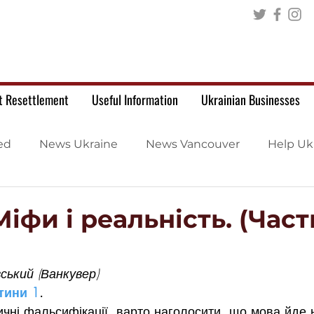
t Resettlement
Useful Information
Ukrainian Businesses
ed
News Ukraine
News Vancouver
Help Uk
 Міфи і реальність. (Час
ський (Ванкувер)
тини 1
. 
ичні фальсифікації, варто наголосити, що мова йде 