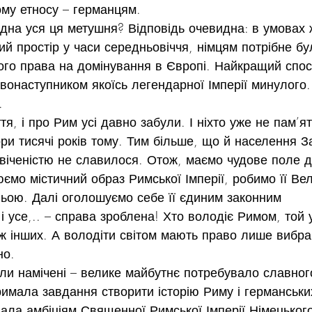
му етносу – германцям.
дна уся ця метушня? Відповідь очевидна: в умовах 
ий простір у часи середньовіччя, німцям потрібне бу
ого права на домінування в Європі. Найкращий спосі
вонаступником якоїсь легендарної Імперії минулого.
.
тя, і про Рим усі давно забули. І ніхто уже не пам’ят
ори тисячі років тому. Тим більше, що й населення За
свіченістю не славилося. Отож, маємо чудове поле д
юємо містичний образ Римської Імперії, робимо її Ве
ьою. Далі оголошуємо себе її єдиним законним 
і усе,.. – справа зроблена! Хто володіє Римом, той
ж інших. А володіти світом мають право лише вибран
но.
були намічені – велике майбутнє потребувало славног
римала завдання створити історію Риму і германськи
дала амбіціям Священної Римської Імперії Німецьког