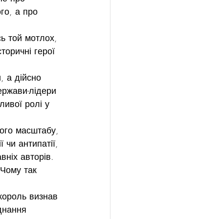
го, а про 
ь той мотлох, 
торичні герої 
, а дійсно 
ержави-лідери 
ливої ролі у 
ого масштабу, 
 чи антипатії, 
вніх авторів. 
Чому так 
король визнав 
днання 