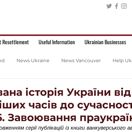
t Resettlement
Useful Information
Ukrainian Businesses
ed
News Ukraine
News Vancouver
Help Uk
ана історія України від
ших часів до сучасност
16. Завоювання праукра
женням серії публікацій із книги ванкуверського а