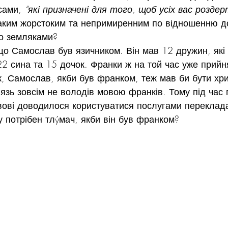
сами, 
“які призначені для того, щоб усіх вас роздер
аким жорстоким та непримиренним по відношенню до
го земляками?
 що Самослав був язичником. Він мав 12 дружин, які
– 22 сина та 15 дочок. Франки ж на той час уже прийн
ж, Самослав, якби був франком, теж мав би бути хр
язь зовсім не володів мовою франків. Тому під час 
ові доводилося користуватися послугами переклада
у потрібен тлýмач, якби він був франком?