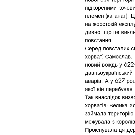
підкореними кочови
племен (каганат). 
на жорстокій експлу
дивно, що це викли
повстання.
Серед повсталих св
хорват) Самослав. 
новий вождь у 
622
давньоукраїнський 
аварів. А у 
627
 ро
якої він перебував 
Так внаслідок визв
хорватів) Велика Хо
займала територію в
межувала з королів
Проіснувала ця дер