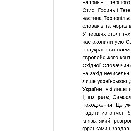
наприкінці першого 
Стир, Горинь і Тете
частина Тернопільс
словаків та моравів
У перших століттях
час охопили усю Єв
праукраїнські плем
європейського конт
Східної Словаччини,
на захід нечисельні
лише українською 
України
, які лише 
І, 
по-третє
, Самосл
походження. Це уж
надати його імені 
князь, який, розгр
франками і завдав 