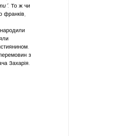
ти”. 
То ж чи 
 франків, 
 народили 
яли 
истиянином.
перемовин з 
ча Захарія. 