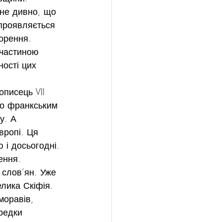
 не дивно, що 
 проявляється 
орення. 
 частиною 
ності цих 
писець VII 
ого франкським 
у. А 
вропі. Ця 
 і досьогодні.
ення.
слов’ян. Уже 
елика Скіфія.
моравів, 
редки 