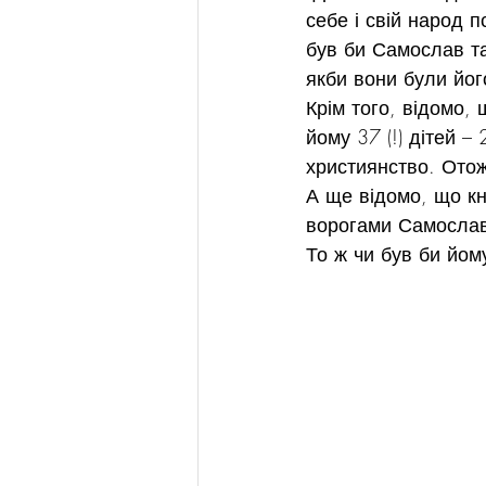
себе і свій народ п
був би Самослав т
якби вони були йо
Крім того, відомо,
йому 37 (!) дітей 
християнство. Ото
А ще відомо, що кн
ворогами Самослав
То ж чи був би йом