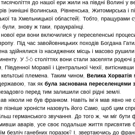
тисячоліття до нашої ери жили на півдні Волині у ве
рів (нинішні Волинська, Рівненська, Житомирська і пі
ької та Хмельницької областей). Тобто, пращурами су
 були, знову ж таки, праукраїнці.
 нової ери вони включилися у переселенські процеси,
ропу. Під час завойовницьких походів Богдана Гати
ена здійнялися із насиджених місць і масово рушили
иненту. У 5-6 століттях вони стали заселяти родючі 
 Південної Моравії і Центральної Чехії, витіснивши 
 кельтські племена. Таким чином, 
Велика Хорватія
 
державою, так як 
була заснована переселенцями з
незадовго перед тим залишили свої рідні землі.
ав ніколи не був франком. Навіть ім’я мав явно не 
е пізніше хроністи назовуть його Само, щоб цим сп
більш германського звучання. До того ж, чи міг бути
омивши аварів, усе своє подальше життя присвятив б
їм безліч ганебних поразок? І, звертаючись до франк