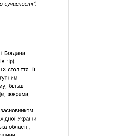
о сучасності”. 
і Богдана 
 гір). 
Х століття. ЇЇ 
тупним 
му, більш 
Це, зокрема, 
 засновником 
хідної України 
ка області), 
орщини.