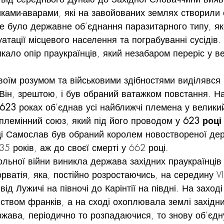
ками-аварами, які на завойованих землях створили 
Це було державне об’єднання паразитарного типу, я
атації місцевого населення та пограбуванні сусідів.
кало опір праукраїнців, який незабаром переріс у в
оїм розумом та військовими здібностями виділявся р
Він, зрештою, і був обраний ватажком повстання. Н
-623 
роках об’єднав усі найближчі племена у велики
племінний союз, який під його проводом у 
623 році
ці Самослав був обраний королем новоствореної дер
35 років, аж до своєї смерті у 662 році.
ольної війни виникла держава західних праукраїнців 
рватія, яка, постійно розростаючись, на середину VII
ід Лужичі на півночі до Карінтії на півдні. На заході
ством франків, а на сході охоплювала землі західни
жава, періодично то розпадаючися, то знову об’єдн