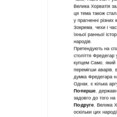
Велика Хорватія за
ця тема також стал
у прагненні різних
Зокрема, чехи і ч
їхньої ранньої іст
народів.
Претендують на спа
століття Фредегар у
купцем Само, який 
перемігши аварів, 
думка Фредегара на
Однак, є кілька ар
По-перше
, держав
задовго до того на 
По-друге
, Велика Х
оскільки цих народі