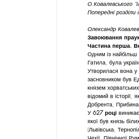
О.Ковалевського “І
Попередні розділи 
Олександр Ковалев
Завоювання праук
Частина перша. В
Одним із найбільш 
Гатила, була україн
Утворилася вона у с
засновником був Ед
князем хорватських
відомий в історії, 
Добрента, Прибина
У 
627 році
 виника
якої був князь біли
(Львівська, Тернопі
Чехії, Північної Ру