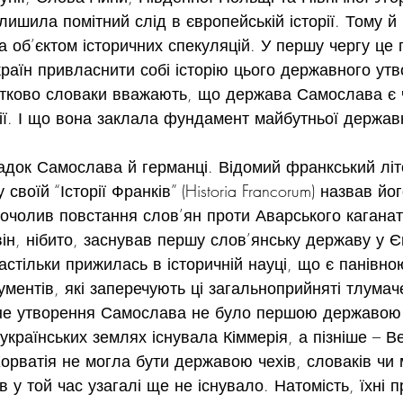
лишила помітний слід в європейській історії. Тому й
а об’єктом історичних спекуляцій. У першу чергу це
 країн привласнити собі історію цього державного утв
астково словаки вважають, що держава Самослава є
орії. І що вона заклала фундамент майбутньої держав
док Самослава й германці. Відомий франкський літо
 своїй “Історії Франків” (Historia Francorum) назвав й
очолив повстання слов’ян проти Аварського каганат
він, нібито, заснував першу слов’янську державу у Є
стільки прижилась в історичній науці, що є панівною
гументів, які заперечують ці загальноприйняті тлумач
не утворення Самослава не було першою державою 
українських землях існувала Кіммерія, а пізніше – В
орватія не могла бути державою чехів, словаків чи 
в у той час узагалі ще не існувало. Натомість, їхні п