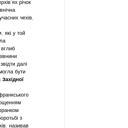
рхів’ях річок 
внічна 
часних чехів, 
 які у той 
ла 
 вглиб 
рівнини 
звідти далі 
могла бути 
 Західної 
франкського 
рощенням 
 франком 
оротьбі з 
ів, називав 