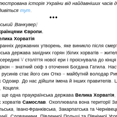
люстрована історія України від найдавніших часів д
дивіться 
тут
.
•••
ський (Ванкувер)
раїнцями Європи. 
елика Хорватія
ранніх державних утворень, яке виникло після смерт
ська держава західних горян (білих хорватів – жителів
ередині V століття нової ери і проіснувала до кінця І
ікон – знатний скіф з оточення Богдана Гатила. Нас
 русинів стає його син Отко – майбутній володар Ри
як Одоакр. До нас дійшли імена й інших правителів. 
, Коцеля.
є ще одна праукраїнська держава 
Велика Хорватія
,
х хорватів 
Самослав
. Охоплювала вона території За
льська, Івано-Франківська, Закарпатська та Чернівець
мунії, Словаччини, Південної Польщі та Північної Уг