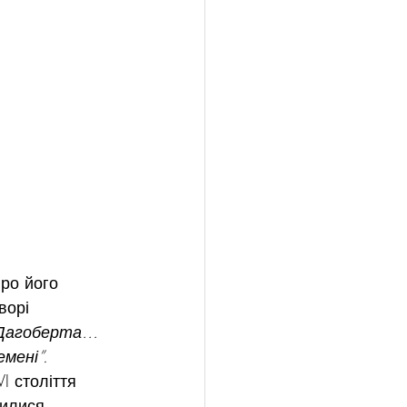
про його 
ворі 
 Дагоберта… 
мені”. 
I століття 
вилися 