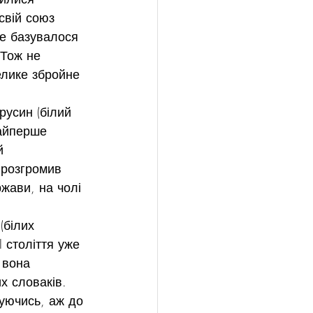
свій союз 
ке базувалося 
 Тож не 
елике збройне 
усин (білий 
айперше 
й 
 розгромив 
жави, на чолі 
(білих 
 століття уже 
 вона 
х словаків. 
уючись, аж до 