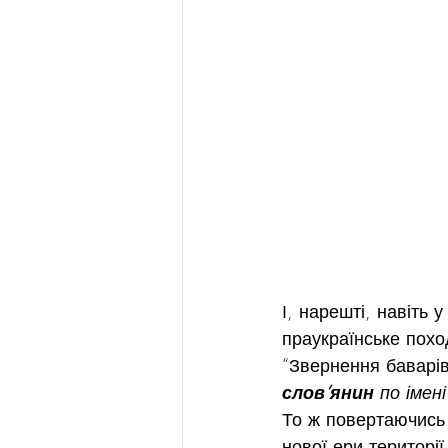
І, нарешті, навіть 
праукраїнське похо
“Звернення баварів
слов’янин
 по імен
То ж повертаючись д
нової ери територі