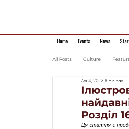
Home
Events
News
Star
All Posts
Culture
Featur
Apr 4, 2013
8 min read
Ukrainian war letters
Ілюстров
найдавні
Розділ 
Ця стаття є продов