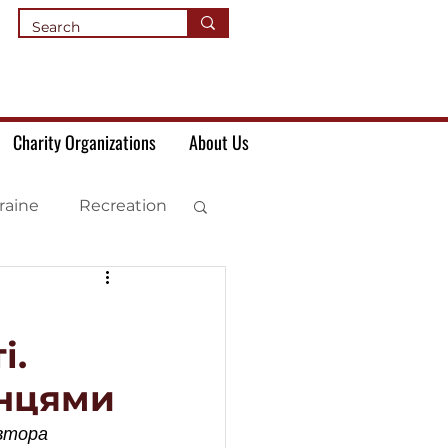
Charity Organizations
About Us
raine
Recreation
і.
їнцями
втора 