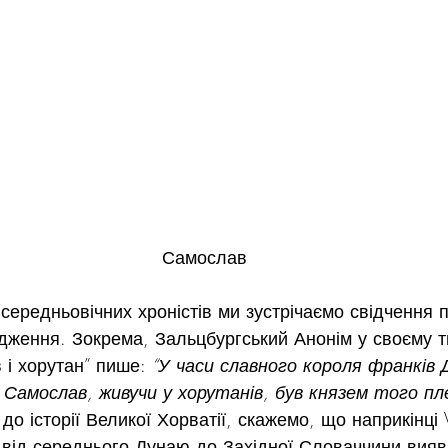
Самослав
у середньовічних хроністів ми зустрічаємо свідчення 
дження. Зокрема, Зальцбургський Анонім у своєму т
 і хорутан” пише: 
“У часи славного короля франків
і Самослав, живучи у хорутанів, був князем того пле
о історії Великої Хорватії, скажемо, що наприкінці V
ї від середнього Дунаю до Західної Словаччини вия