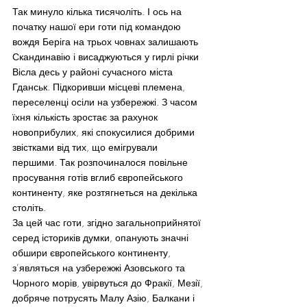
Так минуло кілька тисячоліть. І ось на 
початку нашої ери готи під командою 
вождя Беріга на трьох човнах залишають 
Скандинавію і висаджуються у гирлі річки 
Вісла десь у районі сучасного міста 
Гданськ. Підкоривши місцеві племена, 
переселенці осіли на узбережжі. З часом 
їхня кількість зростає за рахунок 
новоприбулих, які спокусилися добрими 
звістками від тих, що емігрували 
першими. Так розпочиналося повільне 
просування готів вглиб європейського 
континенту, яке розтягнеться на декілька 
століть.
За цей час готи, згідно загальноприйнятої 
серед істориків думки, опанують значні 
обшири європейського континенту, 
з’являться на узбережжі Азовського та 
Чорного морів, увірвуться до Фракії, Мезії, 
добряче потрусять Малу Азію, Балкани і 