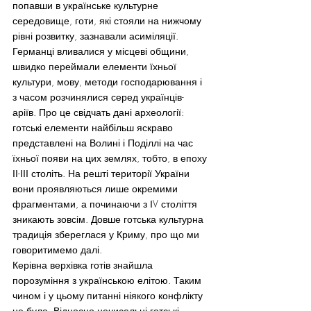
попавши в українське культурне 
середовище, готи, які стояли на нижчому 
рівні розвитку, зазнавали асиміляції. 
Германці вливалися у місцеві общини, 
швидко переймали елементи їхньої 
культури, мову, методи господарювання і 
з часом розчинялися серед українців-
аріїв. Про це свідчать дані археології: 
готські елементи найбільш яскраво 
представлені на Волині і Поділлі на час 
їхньої появи на цих землях, тобто, в епоху 
ІІ-ІІІ століть. На решті території України 
вони проявляються лише окремими 
фрагментами, а починаючи з ІV століття 
зникають зовсім. Довше готська культурна 
традиція збереглася у Криму, про що ми 
говоритимемо далі.
Керівна верхівка готів знайшла 
порозуміння з українською елітою. Таким 
чином і у цьому питанні ніякого конфлікту 
не було. Відносно нечисельні готські 