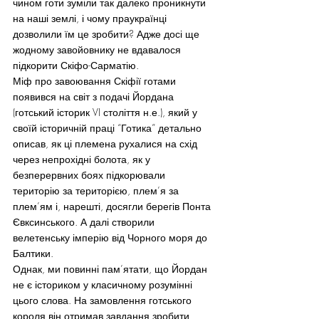
чином готи зуміли так далеко проникнути 
на наші землі, і чому праукраїнці 
дозволили їм це зробити? Адже досі ще 
жодному завойовнику не вдавалося 
підкорити Скіфо-Сарматію.
Міф про завоювання Скіфії готами 
появився на світ з подачі Йордана 
(готський історик VI століття н.е.), який у 
своїй історичній праці “Готика” детально 
описав, як ці племена рухалися на схід 
через непрохідні болота, як у 
безперервних боях підкорювали 
територію за територією, плем’я за 
плем’ям і, нарешті, досягли берегів Понта 
Євксинського. А далі створили 
велетенську імперію від Чорного моря до 
Балтики.
Однак, ми повинні пам’ятати, що Йордан 
не є істориком у класичному розумінні 
цього слова. На замовлення готського 
короля він отримав завдання зробити 