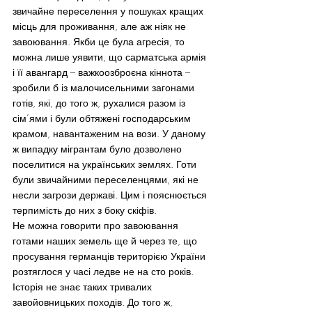
звичайне переселення у пошуках кращих 
місць для проживання, але аж ніяк не 
завоювання. Якби це була агресія, то 
можна лише уявити, що сарматська армія 
і її авангард – важкоозброєна кіннота – 
зробили б із малочисельними загонами 
готів, які, до того ж, рухалися разом із 
сім’ями і були обтяжені господарським 
крамом, навантаженим на вози. У даному 
ж випадку мігрантам було дозволено 
поселитися на українських землях. Готи 
були звичайними переселенцями, які не 
несли загрози державі. Цим і пояснюється 
терпимість до них з боку скіфів.
Не можна говорити про завоювання 
готами наших земель ще й через те, що 
просування германців територією України 
розтяглося у часі ледве не на сто років. 
Історія не знає таких тривалих 
завойовницьких походів. До того ж, 