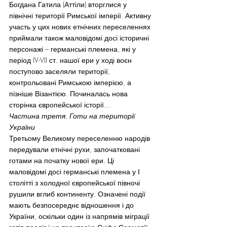
Богдана Гатила (Аттіли) вторглися у 
північні території Римської імперії. Активну 
участь у цих нових етнічних переселеннях 
приймали також маловідомі досі історичні 
персонажі – германські племена, які у 
період IV-VII ст. нашої ери у ході воєн 
поступово заселяли території, 
контрольовані Римською імперією, а 
пізніше Візантією. Починалась нова 
сторінка європейської історії…
Частина третя. Готи на території 
України
Третьому Великому переселенню народів 
передували етнічні рухи, започатковані 
готами на початку нової ери. Ці 
маловідомі досі германські племена у І 
столітті з холодної європейської півночі 
рушили вглиб континенту. Означені події 
мають безпосереднє відношення і до 
України, оскільки один із напрямів міграції 