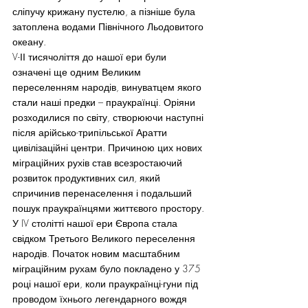
сліпучу крижану пустелю, а пізніше була 
затоплена водами Північного Льодовитого 
океану.
V-ІІ тисячоліття до нашої ери були 
означені ще одним Великим 
переселенням народів, винуватцем якого 
стали наші предки – праукраїнці. Оріяни 
розходилися по світу, створюючи наступні 
після арійсько-трипільської Аратти 
цивілізаційні центри. Причиною цих нових 
міграційних рухів став всезростаючий 
розвиток продуктивних сил, який 
спричинив перенаселення і подальший 
пошук праукраїнцями життєвого простору.
У IV столітті нашої ери Європа стала 
свідком Третього Великого переселення 
народів. Початок новим масштабним 
міграційним рухам було покладено у 375 
році нашої ери, коли праукраїнці-гуни під 
проводом їхнього легендарного вождя 