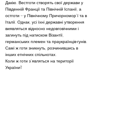
Дакію. Вестготи створять свої держави у 
Південній Франції та Північній Іспанії, а 
остготи – у Північному Причорномор’ї та в 
Італії. Однак, усі їхні державні утворення 
виявляться відносно недовговічними і 
загинуть під натиском Візантії, 
германських племен та праукраїнців-гунів. 
Самі ж готи зникнуть, розчинившись в 
інших етнічних спільнотах.
Коли ж готи з’являться на території 
України?