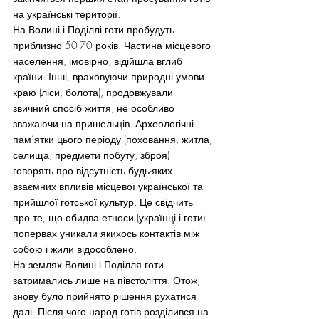
на українські території.
На Волині і Поділлі готи пробудуть 
приблизно 50-70 років. Частина місцевого 
населення, імовірно, відійшла вглиб 
країни. Інші, враховуючи природні умови 
краю (ліси, болота), продовжували 
звичний спосіб життя, не особливо 
зважаючи на пришельців. Археологічні 
пам’ятки цього періоду (поховання, житла, 
селища, предмети побуту, зброя) 
говорять про відсутність будь-яких 
взаємних впливів місцевої української та 
прийшлої готської культур. Це свідчить 
про те, що обидва етноси (українці і готи) 
попервах уникали якихось контактів між 
собою і жили відособлено.
На землях Волині і Поділля готи 
затримались лише на півстоліття. Отож, 
знову було прийнято рішення рухатися 
далі. Після чого народ готів розділився на 