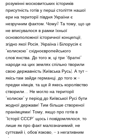
розумінні московитських істориків 
присутність готів у перші століття нашої 
ери на території півдня України є 
незручним фактом. Чому? Та тому, що це 
не вписувалося в рамки їхньої 
основоположної історичної концепції, 
згідно якої Росія, Україна і Білорусія є 
“колискою” східноєвропейського 
слов’янства. До того ж, ці три “братні” 
народи на цих землях спільно творили 
свою державність (Київська Русь). А тут – 
якісь-там зайди германці, до того ж – 
предки німців, та ще й якесь королівство 
створили… Не могло на території  
“колиски” у період до Київської Русі бути 
жодної держави! Тим більше створеної 
пранімцями! Тому, якщо про готів в 
“Історії СССР” щось і повідомлялося, то 
лише як про факт малозначимий, не 
суттєвий і, обов’язково, – з негативним 