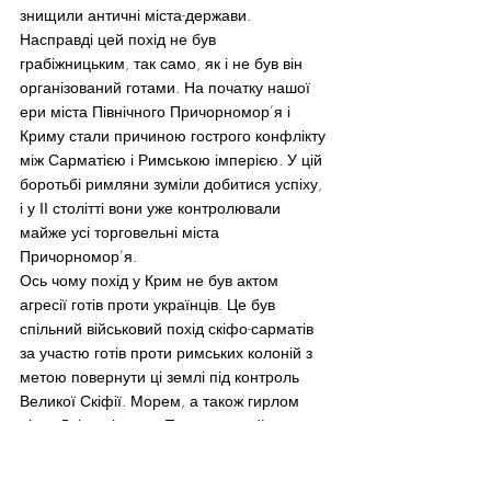
знищили античні міста-держави.
Насправді цей похід не був 
грабіжницьким, так само, як і не був він 
організований готами. На початку нашої 
ери міста Північного Причорномор’я і 
Криму стали причиною гострого конфлікту 
між Сарматією і Римською імперією. У цій 
боротьбі римляни зуміли добитися успіху, 
і у ІІ столітті вони уже контролювали 
майже усі торговельні міста 
Причорномор’я.
Ось чому похід у Крим не був актом 
агресії готів проти українців. Це був 
спільний військовий похід скіфо-сарматів 
за участю готів проти римських колоній з 
метою повернути ці землі під контроль 
Великої Скіфії. Морем, а також гирлом 
річки Дніпро і через Перекопський 
перешийок союзники увійшли на півострів, 
розгромили міста, які чинили опір, і 