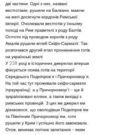
дві частини. Одні з них, названі 
вестготами, рушили на Балкани, маючи 
на меті досягнути кордонів Римської 
імперії. Очолювали вестготів у їхньому 
поході на Рим правителі з роду Балтів. 
Остготи під проводом королів з роду 
Амалів рушили вглиб Скіфо-Сарматії. Так 
розпочався другий етап проникнення готів 
на українські землі.
У 238 році в історичних джерелах вперше 
фіксується поява готів на території 
Середнього Подніпров’я і Причорномор’я. 
На той час тут проживали скіфо-сармати 
(праукраїнці), а у Причорномор’ї – ще й 
зукраїнізовані елліни, а також вихідці з 
римських провінцій. З цих же джерел ми 
дізнаємося, що оволодівши Подніпров’ям 
та Північним Причорномор’ям, готи 
рушили у Крим і успішно його завоювали. 
Отож, виникає логічне запитання – яким 