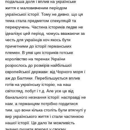
подальша доля і вплив на українське 
життя є маловивченим періодом 
української історії. Тому не дивно, що ця 
тема стала предметом спекуляцій та 
перекручень. Частина істориків ледве не 
ідеалізує цей період, чомусь вважаючи за 
честь для українців хоч якось бути 
причетними до історії германських 
племен. В уяві цих істориків готське 
королівство на теренах України 
розрослось до розмірів найбільшої 
європейської держави: від Чорного моря і 
аж до Балтики. Перебільшується вплив 
готів на українську історію, на наш 
світогляд, побут і т.д. Але усе це від 
банального незнання історії: насправді не 
нам, а германцям потрібно гордитися 
тим, що вони кілька століть були втягнуті у 
вир українського життя і стали частинкою 
нашої історії. Це дало їм можливість 
значно рушити вперед у своєму 