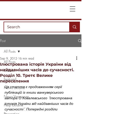
Post
All Posts
Sep 9, 2012
16 min read
All Posts
Ілюстрована історія України від
найдавніших часів до сучасності.
Culture
Розділ 10. Третє Велике
Featured
переселення
Ця стаття є продовженням серії 
News Ukraine
публікацій із книги ванкуверського 
News Vancouver
автора О.Ковалевського “Ілюстрована 
історія України від найдавніших часів до 
Help Ukraine
сучасності”. Попередні розділи 
Recreation