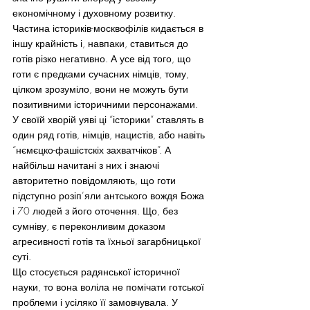
економічному і духовному розвитку.
Частина істориків-москвофілів кидається в 
іншу крайність і, навпаки, ставиться до 
готів різко негативно. А усе від того, що 
готи є предками сучасних німців, тому, 
цілком зрозуміло, вони не можуть бути 
позитивними історичними персонажами. 
У своїй хворій уяві ці “історики” ставлять в 
один ряд готів, німців, нацистів, або навіть 
“нємєцко-фашістскіх захватчіков”. А 
найбільш начитані з них і знаючі 
авторитетно повідомляють, що готи 
підступно розіп’яли антського вождя Божа 
і 70 людей з його оточення. Що, без 
сумніву, є переконливим доказом 
агресивності готів та їхньої загарбницької 
суті.
Що стосується радянської історичної 
науки, то вона воліла не помічати готської 
проблеми і усіляко її замовчувала. У 