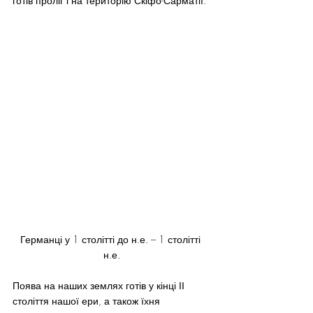
готів проліг і на територію Скіфо-Сарматії.
Германці у 1 столітті до н.е. – 1 столітті 
н.е.
Поява на наших землях готів у кінці ІІ 
століття нашої ери, а також їхня 