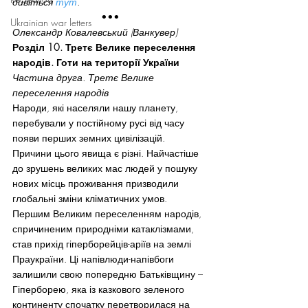
дивіться 
тут
.
•••
Ukrainian war letters
Олександр Ковалевський (Ванкувер)
Розділ 10. Третє Велике переселення 
народів. Готи на території України
Частина друга. Третє Велике 
переселення народів
Народи, які населяли нашу планету, 
перебували у постійному русі від часу 
появи перших земних цивілізацій. 
Причини цього явища є різні. Найчастіше 
до зрушень великих мас людей у пошуку 
нових місць проживання призводили 
глобальні зміни кліматичних умов. 
Першим Великим переселенням народів, 
спричиненим природніми катаклізмами, 
став прихід гіперборейців-аріїв на землі 
Праукраїни. Ці напівлюди-напівбоги 
залишили свою попередню Батьківщину – 
Гіперборею, яка із казкового зеленого 
континенту спочатку перетворилася на 