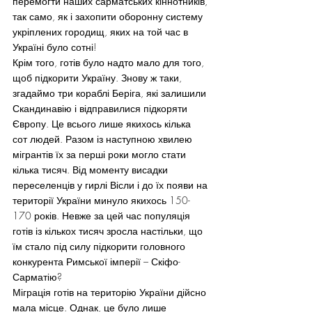
перемогти наших сарматських кіннотників, 
так само, як і захопити оборонну систему 
укріплених городищ, яких на той час в 
Україні було сотні!
Крім того, готів було надто мало для того, 
щоб підкорити Україну. Знову ж таки, 
згадаймо три кораблі Беріга, які залишили 
Скандинавію і відправилися підкоряти 
Європу. Це всього лише якихось кілька 
сот людей. Разом із наступною хвилею 
мігрантів їх за перші роки могло стати 
кілька тисяч. Від моменту висадки 
переселенців у гирлі Вісли і до їх появи на 
території України минуло якихось 150-
170 років. Невже за цей час популяція 
готів із кількох тисяч зросла настільки, що 
їм стало під силу підкорити головного 
конкурента Римської імперії – Скіфо-
Сарматію?
Міграція готів на територію України дійсно 
мала місце. Однак, це було лише 