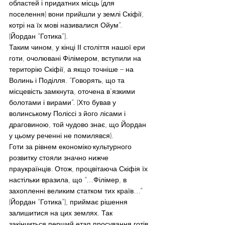
областей і придатних місць (для 
поселення) вони прийшли у землі Скіфії, 
котрі на їх мові називалися Ойум”. 
(Йордан “Готика”).
Таким чином, у кінці ІІ століття нашої ери 
готи, очолювані Філімером, вступили на 
територію Скіфії, а якщо точніше – на 
Волинь і Поділля. “Говорять, що та 
місцевість замкнута, оточена в’язкими 
болотами і вирами”. (Хто бував у 
волинському Поліссі з його лісами і 
драговиною, той чудово знає, що Йордан 
у цьому реченні не помилявся).
Готи за рівнем економіко-культурного 
розвитку стояли значно нижче 
праукраїнців. Отож, процвітаюча Скіфія їх 
настільки вразила, що “…Філімер, в 
захопленні великим статком тих країв…” 
(Йордан “Готика”), приймає рішення 
залишитися на цих землях. Так 
закінчиться перший етап просування готів 