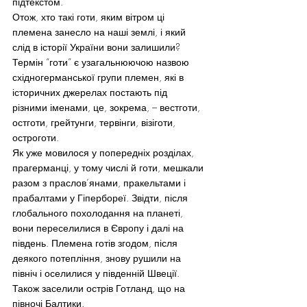
підтекстом.
Отож, хто такі готи, яким вітром ці 
племена занесло на наші землі, і який 
слід в історії України вони залишили?
Термін “готи” є узагальнюючою назвою 
східногерманської групи племен, які в 
історичних джерелах постають під 
різними іменами, це, зокрема, – вестготи, 
остготи, грейтунги, тервінги, візіготи, 
остроготи.
Як уже мовилося у попередніх розділах, 
прагерманці, у тому числі й готи, мешкали 
разом з праслов’янами, пракельтами і 
прабалтами у Гіпербореї. Звідти, після 
глобального похолодання на планеті, 
вони переселилися в Європу і далі на 
південь. Племена готів згодом, після 
деякого потепління, знову рушили на 
північ і оселилися у південній Швеції. 
Також заселили острів Готланд, що на 
півночі Балтики.