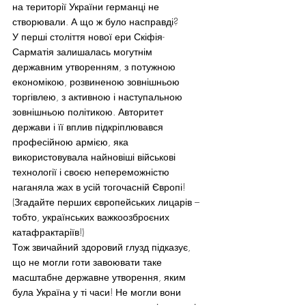
на території України германці не 
створювали. А що ж було насправді?
У перші століття нової ери Скіфія-
Сарматія залишалась могутнім 
державним утворенням, з потужною 
економікою, розвиненою зовнішньою 
торгівлею, з активною і наступальною 
зовнішньою політикою. Авторитет 
держави і її вплив підкріплювався 
професійною армією, яка 
використовувала найновіші військові 
технології і своєю непереможністю 
наганяла жах в усій тогочасній Європі! 
(Згадайте перших європейських лицарів – 
тобто, українських важкоозброєних 
катафрактаріїв!)
Тож звичайний здоровий глузд підказує, 
що не могли готи завоювати таке 
масштабне державне утворення, яким 
була Україна у ті часи! Не могли вони 