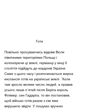
Готи
Повільно просуваючись вздовж Вісли 
північними територіями Польщі і 
колонізуючи ці землі, германці у кінці ІІ 
століття підійдуть до кордонів України. 
Саме з цього часу і розпочинається мирна 
експансія готів на українські землі. “Коли 
там зросло велике число людей, а правив 
усього лише п’ятий після Беріга король 
Філімер, син Гадаріга, то він постановив, 
щоб військо готів разом з сім’ями 
вирушило звідти. У пошуках зручних 