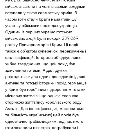
військові загони на чолі із своїми вождями 
вступали у скіфо-сарматську армію. З 
часом готи стали брати найактивнішу 
участь у військових походах українців.
Одними із перших україно-готських 
військових акцій були походи 239-269 
років у Причорномор’я і Крим. Ці події 
також є об’єктом суперечок, перекручень і 
фальсифікацій. Істориків об’єднує лише 
хибне твердження, що цей похід був 
здійснений готами. А далі думки 
розходяться: для одних дослідників (деякі 
античні та готські історики) похід германців 
у Крим був героїчним підкоренням готами 
місцевих жителів і ще однією славною 
сторінкою життєпису королівського роду 
Амалів. Для інших (совєцькі, московитські 
та більшість українських) цей похід був 
однозначно грабіжницьким, під час якого 
готи захопили півострів, пограбували і 