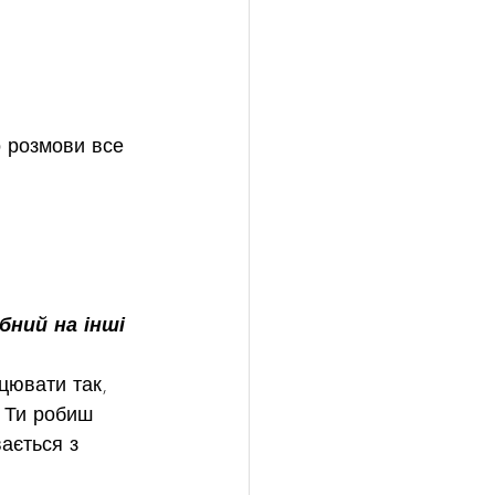
о розмови все 
бний на інші 
ювати так, 
. Ти робиш 
ається з 