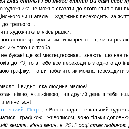
ся Ваш стиль? І до якого стилю Ви самі себе п
го художника не можна сказати до якого стилю він ві
інського чи Шагала… Художник переходить  за житт
 до третього…
ти художника в якісь рамки.
б легше зрозуміти, чи ти імпресіоніст, чи ти реаліс
ожнику того не треба.
 не буває! Це всі мистецтвознавці знають, що навіть
ків до 70, то в тебе все переходить з одного до і
ою графіку,  то ви побачите як можна переходити з
 масло, і видно, яка людина малює!
так, ніжно, як з жінкою,  на другий день в тебе інш
ій міняється!
рховський  Петро
, з Волгограда,  геніальний художни
атися і графікою і живописом, воно тільки доповню
ій земляк, вінничанин, в 2012 році став людиною р