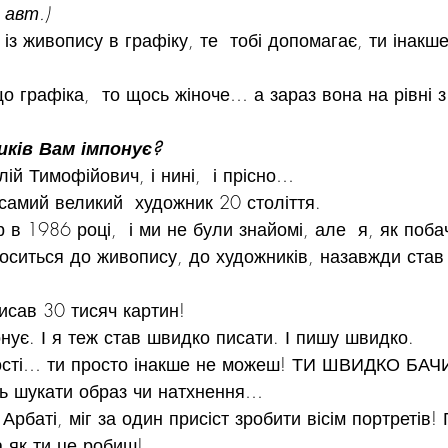
 авт.)
з живопису в графіку, те  тобі допомагає, ти інакше
о графіка,  то щось жіноче… а зараз вона на рівні 
иків Вам імпонує?
лій Тимофійович, і нині,  і прісно…
самий великий  художник 20 століття.
 в 1986 році,  і ми не були знайомі, але  я, як поба
дноситься до живопису, до художників, назавжди став
писав 30 тисяч картин!
онує. І я теж став швидко писати. І пишу швидко.
ькості… ти просто інакше не можеш! ТИ ШВИДКО БА
ць шукати образ чи натхнення…
 Арбаті, міг за один присіст зробити вісім портретів!
а як ти це робиш!