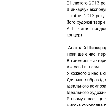
21 лютого 2013 рок
Шинкарчук експонув
1 квітня 2013 року
його художні твори
А 11 квітня, продю
концерт.
 Анатолій Шинкарчук 
Поки ще є час, пер
В гримерці – актор
Аж ось і він сам.
У кожного з нас є 
Для мене образ іде
Ідеального компози
Ідеального художни
В ньому є все, що 
Висока сухорлява п