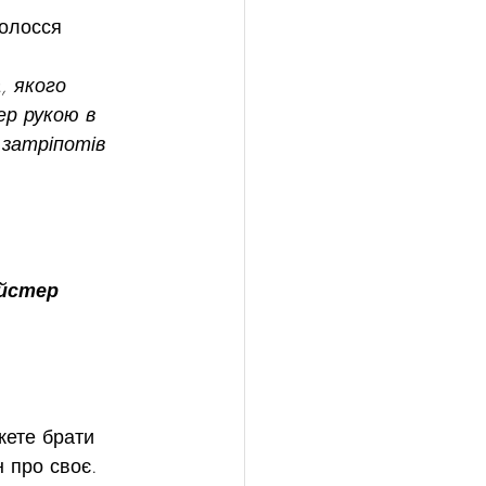
олосся 
, якого 
ер рукою в 
 затріпотів 
йстер 
жете брати 
 про своє.