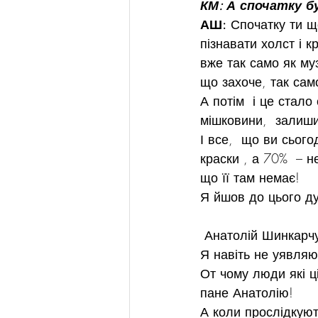
КМ: А спочатку б
АШ:
 Спочатку ти щ
пізнавати холст і к
вже так само як му
що захоче, так сам
А потім  і це стал
мішковини,  залиши
І все,  що ви сього
краски , а 70%  – н
що її там немає!
Я йшов до цього д
 Анатолій Шинкарч
Я навіть не уявляю,
От чому люди які ц
пане Анатолію!
А коли прослідкують