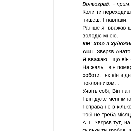
Волгоград. – прим.
Коли ти переходиш і
пишеш. І навпаки.
Раніше я  вважав щ
володіє мною.
КМ: Хто з художн
АШ:
  Звєрєв Анато
Я вважаю,  що він 
На жаль,  він помер
роботи,  як він ві
поклонником…
Уявіть собі, Він на
І він дуже мені імп
І справа не в кіл
Тобі не треба міся
А.Т. Звєрєв тут, на
скільки ти зробив, 