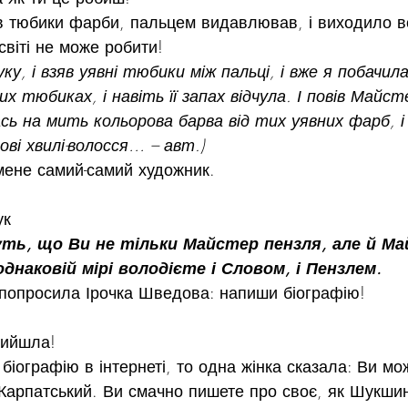
ав тюбики фарби, пальцем видавлював, і виходило в
 світі не може робити!
уку, і взяв уявні тюбики між пальці, і вже я побачила
их тюбиках, і навіть її запах відчула. І повів Майст
ась на мить кольорова барва від тих уявних фарб, і
ові хвилі-волосся… – авт.)
 мене самий-самий художник.
ук
ть, що Ви не тільки Майстер пензля, але й Ма
однаковій мірі володієте і Словом, і Пензлем.
попросила Ірочка Шведова: напиши біографію!
вийшла!
біографію в інтернеті, то одна жінка сказала: Ви мо
Карпатський. Ви смачно пишете про своє, як Шукшин