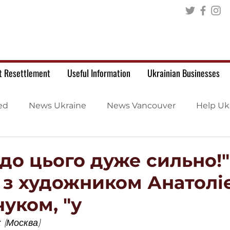
t Resettlement
Useful Information
Ukrainian Businesses
ed
News Ukraine
News Vancouver
Help Uk
до цього дуже сильно!"
 з художником Анатолі
уком, "у
 (Москва)