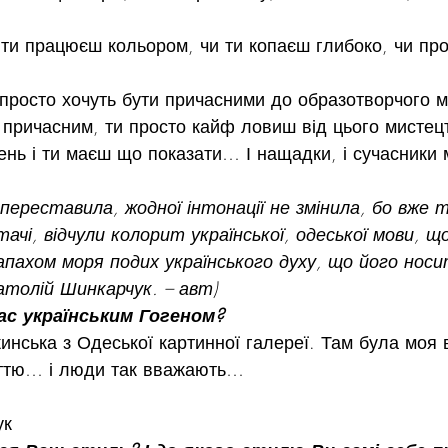
ти працюєш кольором, чи ти копаєш глибоко, чи пр
 просто хочуть бути причасними до образотворчого м
 причасним, ти просто кайф ловиш від цього мистец
ень і ти маєш що показати… І нащадки, і сучасники 
переставила, жодної інтонації не змінила, бо вже 
тачі, відчули колорит української, одеської мови, щ
апахом моря подих українського духу, що його носит
атолій Шинкарчук. – авт)
ас українським Гогеном?
инська з Одеської картинної галереї. Там була моя 
ттю… і люди так вважають…
ук