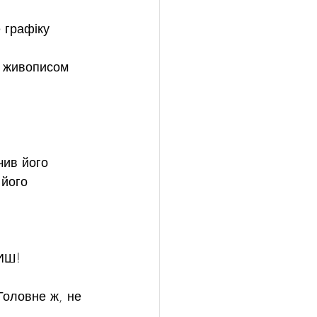
 графіку 
з живописом 
чив його 
 його 
ЧИШ!
 Головне ж, не 