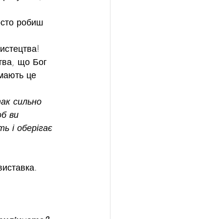
осто робиш 
истецтва!
тва, що Бог 
мають це 
так сильно 
об ви 
ь і оберігає 
виставка.