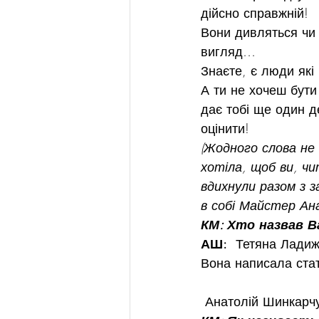
дійсно справжній!
Вони дивляться чи 
вигляд…
Знаєте, є люди які
А ти не хочеш бути
дає тобі ще один д
оцінити!
(Жодного слова не 
хотіла, щоб ви, чи
вдихнули разом з з
в собі Майстер Ан
КМ: Хто назвав В
АШ:
  Тетяна Ладиж
Вона написала ста
 Анатолій Шинкарч