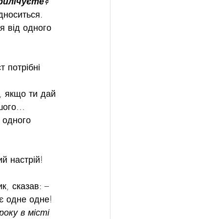
рилічуєте?
дноситься.
я від одного 
т потрібні 
, якщо ти дай 
ншого…
 одного 
ий настрій!
к, сказав: – 
є одне одне!
оку в місті 