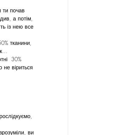
и ти почав 
див, а потім, 
ть із нею все 
50% тканини, 
ак…
тні  30%  
о не віриться 
.
рослідкуємо,  
зрозуміли, ви 