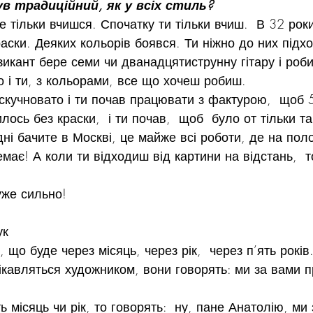
ув традиційний, як у всіх стиль?
е тільки вчишся. Спочатку ти тільки вчиш.  В 32 рок
раски. Деяких кольорів боявся. Ти ніжно до них підхо
зикант бере семи чи дванадцятиструнну гітару і роби
о і ти, з кольорами, все що хочеш робиш.
о скучновато і ти почав працювати з фактурою,  щоб 
лось без краски,  і ти почав,  щоб  було от тільки т
дні бачите в Москві, це майже всі роботи, де на поло
емає! А коли ти відходиш від картини на відстань,  т
уже сильно!
ук
 що буде через місяць, через рік,  через п’ять років
ікавляться художником, вони говорять: ми за вами п
 місяць чи рік, то говорять:  ну, пане Анатолію, ми 