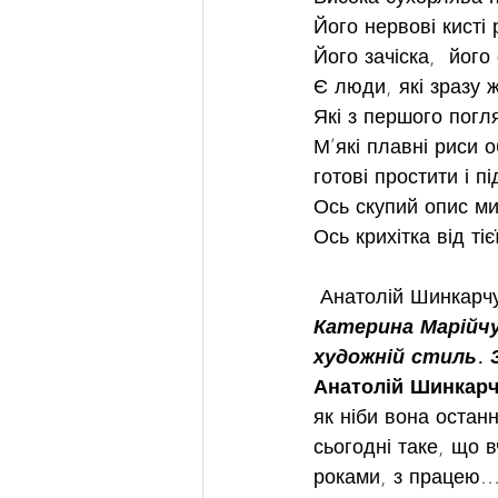
Його нервові кисті р
Його зачіска,  його
Є люди, які зразу 
Які з першого погл
М‘які плавні риси о
готові простити і п
Ось скупий опис м
Ось крихітка від ті
 Анатолій Шинкарч
Катерина Марійчук
художній стиль. 
Анатолій Шинкарчу
як ніби вона остан
сьогодні таке, що в
роками, з працею