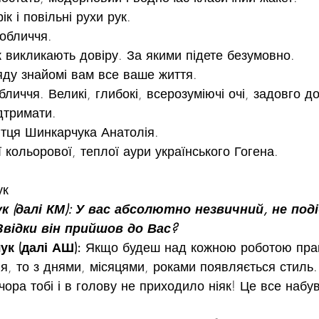
ік і повільні рухи рук.
 обличчя.
ж викликають довіру. За якими підете безумовно.
яду знайомі вам все ваше життя.
бличчя. Великі, глибокі, всерозуміючі очі, задовго д
ідтримати.
итця Шинкарчука Анатолія.
єї кольорової, теплої аури українського Гогена.
ук
 (далі КМ): У вас абсолютно незвичний, не поді
Звідки він прийшов до Вас?
к (далі АШ):
 Якщо будеш над кожною роботою прац
ня, то з днями, місяцями, роками появляється стиль
чора тобі і в голову не приходило ніяк! Це все набув
…