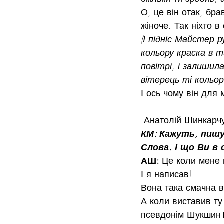
О, це він отак, бр
жіноче. Так ніхто в
(І підніс Майстер р
кольору краска в т
повітрі, і залишил
вітерець ті кольор
І ось чому він для
 Анатолій Шинкарч
КМ: Кажуть, пишу
Слова. І що Ви в 
АШ: 
Це коли мене 
І я написав!
Вона така смачна 
А коли виставив ту 
псевдонім Шукшин-