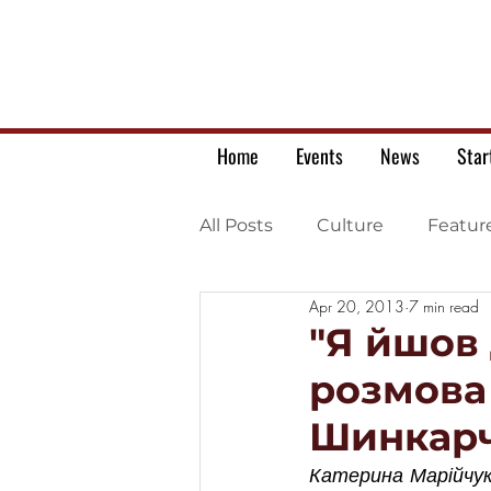
Home
Events
News
Star
All Posts
Culture
Featur
Apr 20, 2013
7 min read
Ukrainian war letters
"Я йшов 
розмова
Шинкарч
Катерина Марійчук