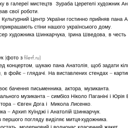
у в галереї мистецтв  Зураба Церетелі художник Ан
ав свої роботи.
, Культурний Центр України гостинно прийняв пана Ан
 прикрашають стіни нашого українського дому.
сер художника Шинкарчука, Ірина Шведова, в честь 
(фото з file-rf.ru)
ед концертом, шукаю пана Анатолія, щоб задати кіл
и, в фойє – глядачі. На виставлених стендах – карти
своє бачення письменника, актора, музиканта.
ального музиканта – симбіоз Ніколо Паганіні і Юрія
тора – Євген Дога і  Микола Лисенко.
ка – Архип Куїнджі і Анатолій Шинкарчук.
з першого погляду виділяє митця-художника.
остать, модерновий і водночас класичний жакет.