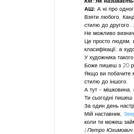
КМ: Як називаєть
АШ:
 А ні про одно
Взяти любого, Канд
стилю до другого…
Не можливо визначи
Це просто людям, що
класифікації, а худ
У художника такого
Боже пишеш з 20 ро
Якщо ви побачите м
стилю до іншого.
А тут – мішковина,
Ти сьогодні пишеш о
За один день настр
Мій наставник, 
Зве
коли ти можеш займ
( Петро Юхимович м