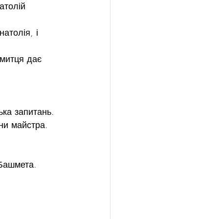
атолій 
атолія, і 
митця дає 
ька запитань.
ни майстра. 
 Башмета.