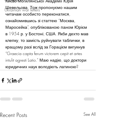
Києво-Могилянської Академії Юрія 
Шевельова. Тож пропонуємо нашим 
Ukrainian war letters
читачам особисто переконатися, 
ознайомившись зі статтею “Москва, 
Маросейка”, опублікованою паном Юрієм 
в 1954 р. у Бостоні, США. Якби дехто мав 
клепку, то замість руйнувати таблички, в 
кращому разі вслід за Горацієм вигукнув 
“Graecia capta ferum victorem cepit et artes 
intulit agresti Latio.” Маю надію, що доктори 
юридичних наук володіють латиною?
Recent Posts
See All