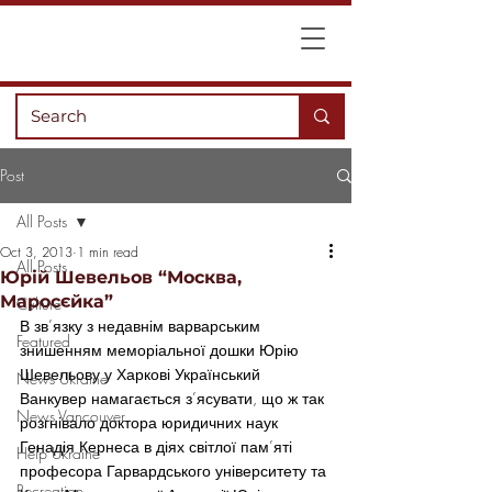
Post
All Posts
Oct 3, 2013
1 min read
All Posts
Юрій Шевельов “Москва,
Маросєйка”
Culture
В зв’язку з недавнім варварським 
Featured
знишенням меморіальної дошки Юрію 
Шевельову у Харкові Український 
News Ukraine
Ванкувер намагається з’ясувати, що ж так 
News Vancouver
розгнівало доктора юридичних наук 
Генадія Кернеса в діях світлої пам’яті 
Help Ukraine
професора Гарвардського університету та 
Recreation