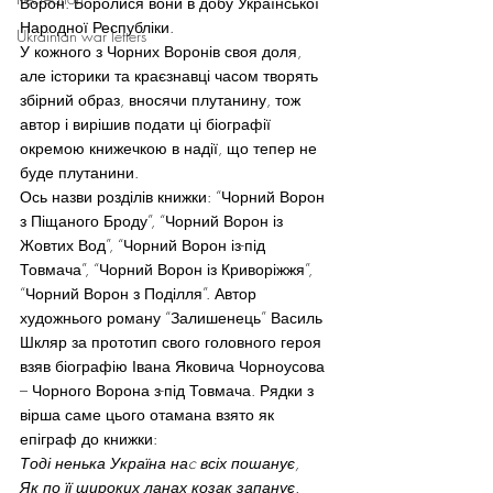
Ворон. Боролися вони в добу Української 
Народної Республіки.
Ukrainian war letters
У кожного з Чорних Воронів своя доля, 
але історики та краєзнавці часом творять 
збірний образ, вносячи плутанину, тож 
автор і вирішив подати ці біографії 
окремою книжечкою в надії, що тепер не 
буде плутанини.
Ось назви розділів книжки: “Чорний Ворон 
з Піщаного Броду”, “Чорний Ворон із 
Жовтих Вод”, “Чорний Ворон із-під 
Товмача”, “Чорний Ворон із Криворіжжя”, 
“Чорний Ворон з Поділля”. Автор 
художнього роману “Залишенець” Василь 
Шкляр за прототип свого головного героя 
взяв біографію Івана Яковича Чорноусова 
– Чорного Ворона з-під Товмача. Рядки з 
вірша саме цього отамана взято як 
епіграф до книжки:
Тоді ненька Україна наc всіх пошанує,
Як по її широких ланах козак запанує.