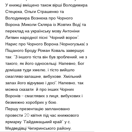
У книжці вміщено також вірші Володимира 
Стецюка, Ольги Страшенко та 
Володимира Вознюка про Чорного 
Ворона (Миколи Скляра із Жовтих Вод) та 
переклад на українську мову Антоніни 
Литвин народної пісні “Чорний ворон”.
Нарис про Чорного Ворона (Чорногузька) з 
Піщаного Броду Роман Коваль завершує 
так: “З іншого тіста він був зроблений, не з 
такого, як його односельці. Напевно, Бог 
домішав туди хмелю, і тісто вийшло 
смагляво-запашне, вибухове. Хмільний 
запах його відчуваю і досі”. Напевно, так 
можна сказати  й про інших Чорних 
Воронів – смаглявих з лиця, вибухових і 
безмежно хоробрих у бою.
Першу презентацію заплановано 
провести 20 квітня під час книжкового 
ярмарку “Гайдамацький край” у с. 
Медведівці Чигиринського району.