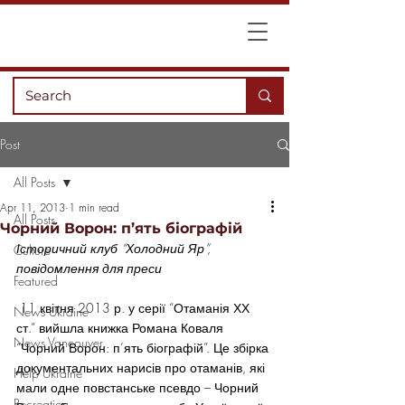
Post
All Posts
Apr 11, 2013
1 min read
All Posts
Чорний Ворон: п’ять біографій
Історичний клуб “Холодний Яр”, 
Culture
повідомлення для преси
Featured
 11 квітня 2013 р. у серії “Отаманія ХХ 
News Ukraine
ст.” вийшла книжка Романа Коваля 
News Vancouver
“Чорний Ворон: п’ять біографій”. Це збірка 
документальних нарисів про отаманів, які 
Help Ukraine
мали одне повстанське псевдо – Чорний 
Recreation