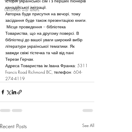
історія української сім’ї з перших піонерів 
канадійської іміграції.
Ukrainian war letters
Авторка буде присутня на вечорі, тому 
засідання буде також презентацією книги. 
 Місце проведення – бібліотека 
Товариства, що на другому поверсі. В 
бібліотеці до вашої уваги широкий вибір 
літератури української тематики. Як 
завжди свіжі тістечка та чай від пані 
Терези Герчак.
Адреса Товариства ім.Івана Франка: 5311 
Francis Road Richmond BC, телефон: 604-
274-4119
Recent Posts
See All