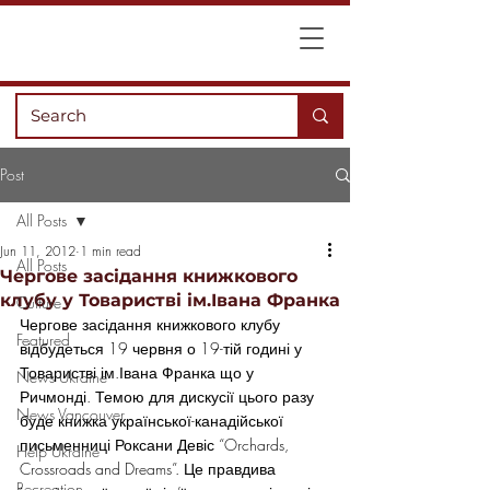
Post
All Posts
Jun 11, 2012
1 min read
All Posts
Чергове засідання книжкового
клубу у Товаристві ім.Івана Франка
Culture
Чергове засідання книжкового клубу 
Featured
відбудеться 19 червня о 19-тій годині у 
Товаристві ім.Івана Франка що у 
News Ukraine
Ричмонді. Темою для дискусії цього разу 
News Vancouver
буде книжка української-канадійської 
письменниці Роксани Девіс “Orchards, 
Help Ukraine
Crossroads and Dreams”. Це правдива 
Recreation