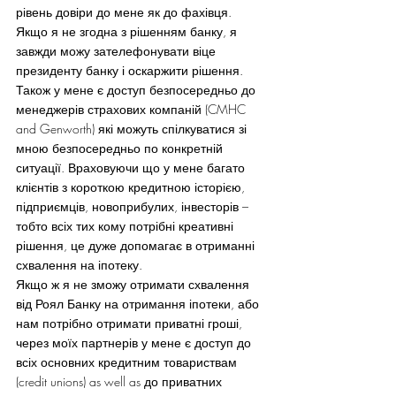
рівень довіри до мене як до фахівця. 
Якщо я не згодна з рішенням банку, я 
завжди можу зателефонувати віце 
президенту банку і оскаржити рішення. 
Також у мене є доступ безпосередньо до 
менеджерів страхових компаній (CMHC 
and Genworth) які можуть спілкуватися зі 
мною безпосередньо по конкретній 
ситуації. Враховуючи що у мене багато 
клієнтів з короткою кредитною історією, 
підприємців, новоприбулих, інвесторів – 
тобто всіх тих кому потрібні креативні 
рішення, це дуже допомагає в отриманні 
схвалення на іпотеку.
Якщо ж я не зможу отримати схвалення 
від Роял Банку на отримання іпотеки, або 
нам потрібно отримати приватні гроші, 
через моїх партнерів у мене є доступ до 
всіх основних кредитним товариствам 
(credit unions) as well as до приватних 