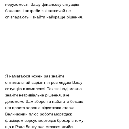
нерухомості, Вашу фінансову ситуацію, 
бажання і потреби (які зазвичай не 
співпадають) і знайти найкраще рішення.
Я намагаюся кожен раз знайти 
оптимальний варіант, я розглядаю Вашу 
ситуацію в комплексі. Так як іноді можна 
знайти нетривіальне рішення, яке 
допоможе Вам зберегти набагато більше, 
ніж просто хороша відсоткова ставка.
Величезний плюс роботи мортгдеж 
фахівцем версус мортегдж брокер в тому, 
що в Роял Банку вже склався якийсь 