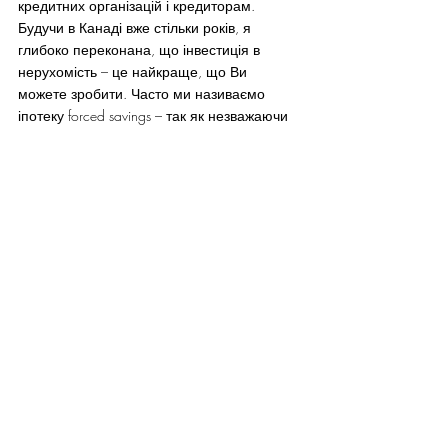
кредитних організацій і кредиторам.
Будучи в Канаді вже стільки років, я 
глибоко переконана, що інвестиція в 
нерухомість – це найкраще, що Ви 
можете зробити. Часто ми називаємо 
іпотеку forced savings – так як незважаючи 
ні на що, Ви погашаєте значну суму в тіло 
кредиту і, хочете Ви цього чи ні , рано чи 
пізно Ви її виплатите. Нехай навіть і через 
20 років. Всього доброго і бажаю всім 
прийняття правильних фінансових рішень 
у своєму житті!
Зконтактувати з Іриною Рудавською 
та отримати професійну 
консультацію з банківських питань  
можна перейшовши за 
цим посиланням
. 
#business
Featured
News Vancouver