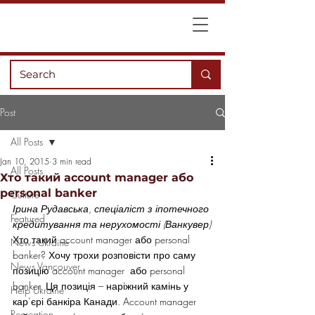
Post
All Posts
Jan 10, 2015
3 min read
All Posts
Хто такий account manager або
personal banker
Culture
Ірина Рудавська, спеціаліст з іпотечного 
Featured
кредитування та нерухомості (Ванкувер)
Хто такий account manager або personal 
News Ukraine
banker? Хочу трохи розповісти про саму 
News Vancouver
позицію account manager  або personal 
banker. Ця позиція – наріжний камінь у 
Help Ukraine
кар’єрі банкіра Канади. Account manager 
Recreation