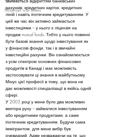
займається відкриттям банківських 
рахунків, кредитних карток, кредитних 
Ukrainian war letters
ліній і навіть іпотечним кредитуванням. У 
цей же час він активно займається 
інвестиціями – у нього є ліцензія на 
продаж mutual funds. Тобто у нього повинні 
бути базові знання щодо інвестування як 
у фінансові фонди, так і в звичайні 
інвестиційні рахунки. Він ознайомлюється 
з усім спектром основних фінансових 
продуктів в Канаді і має можливість 
застосовувати ці знання в майбутньому. 
Мінус цієї професії в тому, що вона не 
дає можливості спеціалізації в якійсь одній 
сфері.
У 2005 році у мене було два можливих 
вектора руху – займатися інвестуванням 
або кредитними продуктами, а саме 
іпотечним кредитуванням. Будучи сама 
іммігрантом, для мене вибір був 
очевидний. Адже незважаючи на те, що 