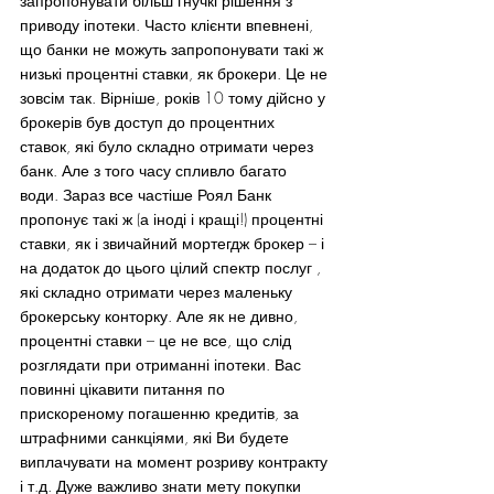
запропонувати більш гнучкі рішення з 
приводу іпотеки. Часто клієнти впевнені, 
що банки не можуть запропонувати такі ж 
низькі процентні ставки, як брокери. Це не 
зовсім так. Вірніше, років 10 тому дійсно у 
брокерів був доступ до процентних 
ставок, які було складно отримати через 
банк. Але з того часу спливло багато 
води. Зараз все частіше Роял Банк 
пропонує такі ж (а іноді і кращі!) процентні 
ставки, як і звичайний мортегдж брокер – і 
на додаток до цього цілий спектр послуг , 
які складно отримати через маленьку 
брокерську конторку. Але як не дивно, 
процентні ставки – це не все, що слід 
розглядати при отриманні іпотеки. Вас 
повинні цікавити питання по 
прискореному погашенню кредитів, за 
штрафними санкціями, які Ви будете 
виплачувати на момент розриву контракту 
і т.д. Дуже важливо знати мету покупки 