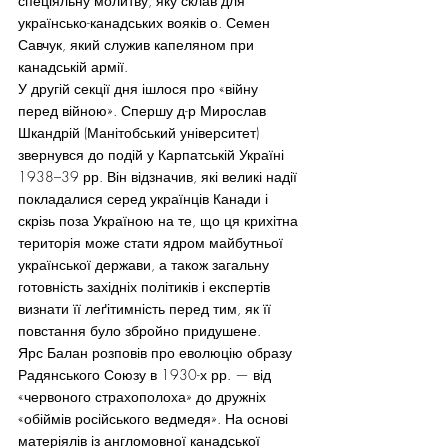
спеціяльну молитву, яку склав для 
українсько-канадських вояків о. Семен 
Савчук, який служив капеляном при 
канадській армії.
У другій секції дня ішлося про «війну 
перед війною». Спершу д-р Мирослав 
Шкандрій (Манітобський університет) 
звернувся до подій у Карпатській Україні 
1938–39 рр. Він відзначив, які великі надії 
покладалися серед українців Канади і 
скрізь поза Україною на те, що ця крихітна 
територія може стати ядром майбутньої 
української держави, а також загальну 
готовність західніх політиків і експертів 
визнати її леґітимність перед тим, як її 
повстання було збройно придушене.
Ярс Балан розповів про еволюцію образу 
Радянського Союзу в 1930-х рр. — від 
«червоного страхополоха» до дружніх 
«обіймів російського ведмедя». На основі 
матеріялів із англомовної канадської 