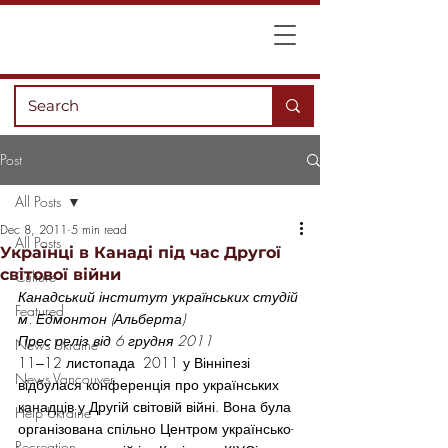
Post
All Posts
Dec 8, 2011
5 min read
All Posts
Українці в Канаді під час Другої
світової війни
Culture
Канадський інститут українських студій 
Featured
м. Едмонтон (Альберта)
Прес реліз від 6 грудня 2011
News Ukraine
11‒12 листопада  2011 у Вінніпезі 
News Vancouver
відбулася конференція про українських 
канадців у Другій світовій війні. Вона була 
Help Ukraine
організована спільно Центром українсько-
Recreation