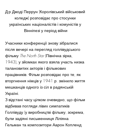
Д-р Джоді Перрун (Королівський військовий 
коледж) розповідає про стосунки 
українських націоналістів і комуністів у 
Вінніпезі у період війни
Учасники конференції знову зібралися 
після вечері на перегляд голлівудського 
фільму 
The North Star
 (Північна зірка, 
1943), у зйомках якого взяла участь низка 
талановитих акторів і фільмових 
працівників. Фільм розповідає про те, як 
вторгнення німців у 1941 р. змінило життя 
мешканців одного із сіл в радянській 
Україні.
З відстані часу цілком очевидно, що фільм 
відбивав погляди лівих симпатиків 
Голлівуду (у виробництві фільму, зокрема, 
були задіяні письменниця Ліліяна 
Гельман та композитори Аарон Копленд 