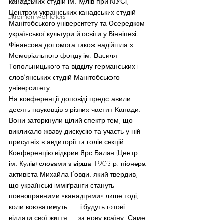
канадських студій ім. Кулів при КІУСі, 
Центром українських канадських студій 
Ukrainian war letters
Манітобського університету та Осередком 
української культури й освіти у Вінніпезі. 
Фінансова допомога також надійшла з 
Меморіального фонду ім. Василя 
Топольницького та відділу германських і 
слов’янських студій Манітобського 
університету.
На конференції доповіді представили 
десять науковців з різних частин Канади. 
Вони заторкнули цілий спектр тем, що 
викликало жваву дискусію та участь у ній 
присутніх в авдиторії та голів секцій.
Конференцію відкрив Ярс Балан (Центр 
ім. Кулів) словами з вірша 1903 р. піонера-
активіста Михайла Ґовди, який твердив, 
що українські імміґранти стануть 
повноправними «канадцями» лише тоді, 
коли воюватимуть  — і будуть готові 
віддати свої життя — за нову країну. Саме 