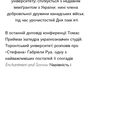
університету) спілкується з недавнім 
імміґрантом з України, нині члена 
добровільної дружини канадських військ, 
під час урочистостей Дня пам’яті
В останній доповіді конференції Томас 
Приймак (катедра українознавчих студій, 
Торонтський університет) розповів про 
«Стефана» Ґабріели Руа, одну з 
найважливіших постатей її спогадів 
Enchantment and Sorrow
 (Чарівність і 
смуток). Доповідач із захопленням 
відтворив любовну історію між 
уродженкою Манітоби Руа та українського 
канадця з Альберти Стефана Давидовича, 
котрі зустрілися в Англії напередодні війни.
Їхня романтична любов була затьмарена 
несподіваним і загадковим зникненням 
Давидовича, аґента ОУН, який був 
викликаний на секретне завдання на 
континент. Як це й трапляється, все 