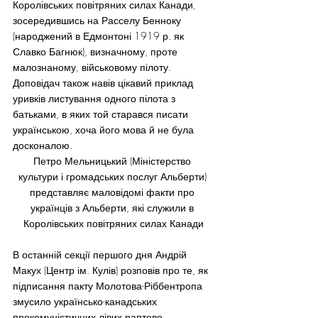
Королівських повітряних силах Канади, 
зосередившись на Расселу Бенноку 
(народжений в Едмонтоні 1919 р. як 
Славко Багнюк), визначному, проте 
малознаному, військовому пілоту. 
Доповідач також навів цікавий приклад 
уривків листування одного пілота з 
батьками, в яких той старався писати 
українською, хоча його мова й не була 
досконалою.
Петро Мельницький (Міністерство 
культури і громадських послуг Альберти) 
представляє маловідомі факти про 
українців з Альберти, які служили в 
Королівських повітряних силах Канади
В останній секції першого дня Андрій 
Макух (Центр ім. Кулів) розповів про те, як 
підписання пакту Молотова-Ріббентропа 
змусило українсько-канадських 
прокомуністичних лівих раптово 