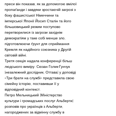
преси він показав, як за допомогою вмілої 
пропаґанди і завдяки зростаючій загрозі з 
боку фашистської Німеччини та 
імперської Японії Йосип Сталін та його 
більшовицький режим поступово 
перетворилися із загрози західнім 
демократіям у таке собі менше зло, 
підготовлюючи ґрунт для сприймання 
Кремля як надійного союзника у Другій 
світовій війні.
Третя секція надала конференції більш 
людського виміру. Сюзан Голик-Гунчук 
(незалежний дослідник, Оттава) у доповіді 
«Три брати на службі» представила свою 
сімейну історію, поставивши її у 
відповідний контекст.
Петро Мельницький (Міністерство 
культури і громадських послуг Альберти) 
розповів про українців з Альберти, 
нагороджених за відмінну службу в 