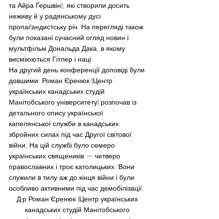
та Айра Ґершвін), які створили досить 
неживу й у радянському дусі 
пропаґандистську річ. На перегляді також 
були показані сучасний огляд новин і 
мультфільм Дональда Дака, в якому 
висміюються Гітлер і наці.
На другий день конференції доповіді були 
довшими. Роман Єренюк (Центр 
українських канадських студій 
Манітобського університету) розпочав із 
детального опису української 
капелянської служби в канадських 
збройних силах під час Другої світової 
війни. На цій службі було семеро 
українських священиків — четверо 
православних і троє католицьких. Вони 
служили в тилу аж до кінця війни і були 
особливо активними під час демобілізації.
Д-р Роман Єренюк (Центр українських 
канадських студій Манітобського 