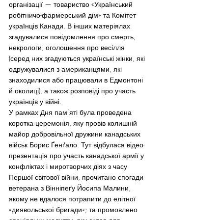
організації — товариство «Український 
робітничо-фармерський дім» та Комітет 
українців Канади. В інших матеріялах 
згадувалися повідомлення про смерть, 
некрологи, оголошення про весілля 
(серед них згадуються українські жінки, які 
одружувалися з американцями, які 
знаходилися або працювали в Едмонтоні 
й околиці), а також розповіді про участь 
українців у війні.
У рамках Дня пам’яті була проведена 
коротка церемонія, яку провів колишній 
майор добровільної дружини канадських 
військ Борис Ґенґало. Тут відбулася відео-
презентація про участь канадської армії у 
конфліктах і миротворчих діях з часу 
Першої світової війни; прочитано спогади 
ветерана з Вінніпеґу Йосипа Малини, 
якому не вдалося потрапити до елітної 
«диявольської бригади»; та промовлено 