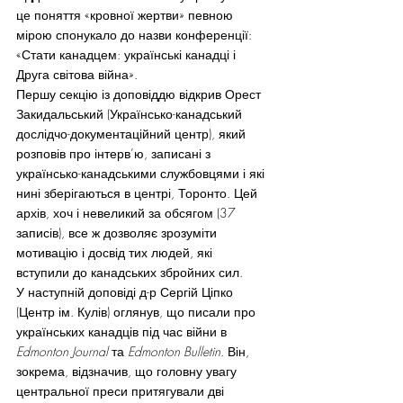
це поняття «кровної жертви» певною 
мірою спонукало до назви конференції: 
«Стати канадцем: українські канадці і 
Друга світова війна».
Першу секцію із доповіддю відкрив Орест 
Закидальський (Українсько-канадський 
дослідчо-документаційний центр), який 
розповів про інтерв’ю, записані з 
українсько-канадськими службовцями і які 
нині зберігаються в центрі, Торонто. Цей 
архів, хоч і невеликий за обсягом (37 
записів), все ж дозволяє зрозуміти 
мотивацію і досвід тих людей, які 
вступили до канадських збройних сил.
У наступній доповіді д-р Сергій Ціпко 
(Центр ім. Кулів) оглянув, що писали про 
українських канадців під час війни в 
Edmonton Journal
 та 
Edmonton Bulletin
. Він, 
зокрема, відзначив, що головну увагу 
центральної преси притягували дві 