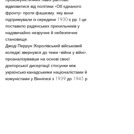
відмовитися від політики «Об’єднаного 
фронту» проти фашизму, яку вони 
підтримували із середини 1930-х рр. І це 
поставило радянських прихильників у 
надзвичайно незручне й небезпечне 
становище.
Джоді Перрун (Королівський військовий 
коледж) звернувся до теми «війни у війні», 
проаналізувавши на основі своєї 
докторської дисертації стосунки між 
українсько-канадськими націоналістами й 
комуністами у Вінніпезі з 1939 до 1945 р.