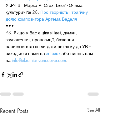
УКР-ТВ:  Марко Р. Стех. Блоґ «Очима 
культури» № 28. 
Про творчість і трагічну 
долю композитора Артема Веделя
•••
P.S. Якщо у Вас є цікаві ідеї, думки, 
зауваження, пропозиції, бажання 
написати статтю чи дати рекламу до УВ – 
виходьте з нами на 
зв’язок
 або пишіть нам 
на 
info@ukrainianvancouver.com
.
Recent Posts
See All