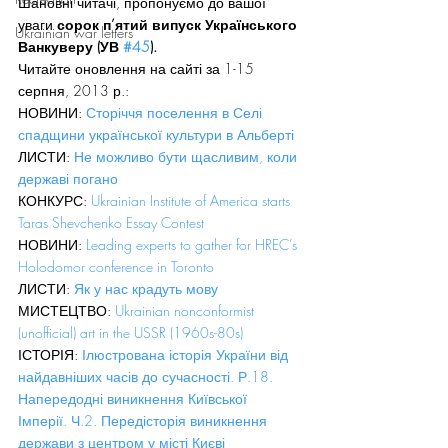
Шановні читачі, пропонуємо до вашої 
уваги
 сорок п’ятий випуск Українського 
Ukrainian war letters
Ванкуверу (УВ 
#45
).
Читайте оновлення на сайті за 1-15 
серпня, 2013 р.:
НОВИНИ: 
Сторіччя поселення в Селі 
спадщини української культури в Альберті
ЛИСТИ: 
Не можливо бути щасливим, коли 
державі погано
КОНКУРС: 
Ukrainian Institute of America starts 
Taras Shevchenko Essay Contest
НОВИНИ: 
Leading experts to gather for HREC’s 
Holodomor conference in Toronto
ЛИСТИ: 
Як у нас крадуть мову
МИСТЕЦТВО: 
Ukrainian nonconformist 
(unofficial) art in the USSR (1960s-80s) 
ІСТОРІЯ: 
Ілюстрована історія України від 
найдавніших часів до сучасності. Р.18. 
Напередодні виникнення Київської 
Імперії. Ч.2. Передісторія виникнення 
держави з центром у місті Києві