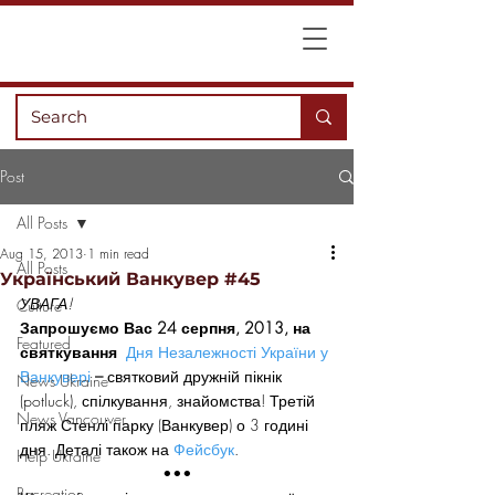
Post
All Posts
Aug 15, 2013
1 min read
All Posts
Український Ванкувер #45
УВАГА! 
Culture
Запрошуємо Вас 24 серпня, 2013, на 
Featured
святкування 
 Дня Незалежності України у 
Ванкувері
– 
святковий дружній пікнік 
News Ukraine
(potluck), спілкування, знайомства! Третій 
News Vancouver
пляж Стенлі парку (Ванкувер) о 3 годині 
дня. Деталі також на 
Фейсбук
.
Help Ukraine
•••
Recreation