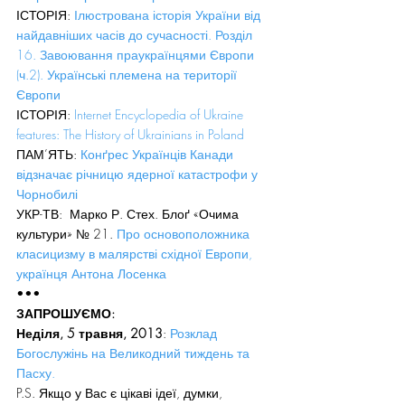
ІСТОРІЯ: 
Ілюстрована історія України від 
найдавніших часів до сучасності. Розділ 
16. Завоювання праукраїнцями Європи 
(ч.2). Українські племена на території 
Європи
ІСТОРІЯ: 
Internet Encyclopedia of Ukraine 
features: The History of Ukrainians in Poland
ПАМ’ЯТЬ: 
Конґрес Українців Канади 
відзначає річницю ядерної катастрофи у 
Чорнобилі
УКР-ТВ:  Марко Р. Стех. Блоґ «Очима 
культури» № 21. 
Про основоположника 
класицизму в малярстві східної Европи, 
українця Антона Лосенка
•••
ЗАПРОШУЄМО:
Неділя, 5 травня, 2013
: 
Розклад 
Богослужінь на Великодний тиждень та 
Пасху.
P.S. Якщо у Вас є цікаві ідеї, думки, 