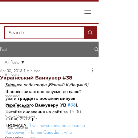
Post
All Posts
Apr 30, 2013
1 min read
All Posts
Український Ванкувер #38
Колонка редактора (Віталій Кубацький)
Culture
Шановні читачі пропонуємо до вашої 
Featured
уваги
 тридцять восьмий випуск 
Українського Ванкуверу (УВ 
#38
).
News Ukraine
Читайте оновлення на сайті за 15-30 
News Vancouver
квітня, 2013 р.:
ГРОМАДА: 
“I will never come back there to 
Help Ukraine
Vancouver,” – former Canadian, who 
Recreation