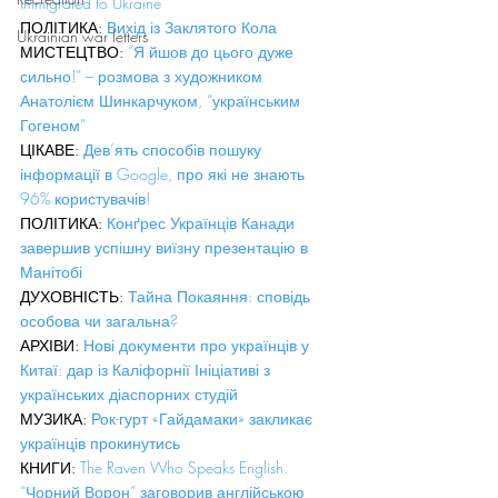
immigrated to Ukraine
ПОЛІТИКА: 
Вихід із Заклятого Кола
Ukrainian war letters
МИСТЕЦТВО: 
“Я йшов до цього дуже 
сильно!” – розмова з художником 
Анатолієм Шинкарчуком, “українським 
Гогеном”
ЦІКАВЕ: 
Дев’ять способів пошуку 
інформації в Google, про які не знають 
96% користувачів!
ПОЛІТИКА: 
Конґрес Українців Канади 
завершив успішну виїзну презентацію в 
Манітобі
ДУХОВНІСТЬ: 
Тайна Покаяння: сповідь 
особова чи загальна?
АРХІВИ: 
Нові документи про українців у 
Китаї: дар із Каліфорнії Ініціативі з 
українських діаспорних студій
МУЗИКА: 
Рок-гурт «Гайдамаки» закликає 
українців прокинутись
КНИГИ: 
The Raven Who Speaks English. 
“Чорний Ворон” заговорив англійською