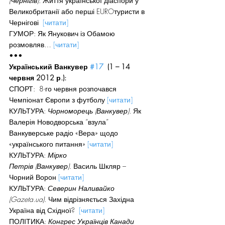
(Чернігів).
 Життя української діаспори у 
Великобританії або перші EUROтуристи в 
Чернігові  
[читати]
ГУМОР: Як Янукович із Обамою 
розмовляв… 
[читати]
•••
Український Ванкувер 
#17
  (1 – 14 
червня 2012 р.):
СПОРТ:  8-го червня розпочався 
Чемпіонат Європи з футболу 
[читати]
КУЛЬТУРА: 
Чорноморець (Ванкувер). 
Як 
Валерія Новодворська “взула” 
Ванкуверське радіо «Вера» щодо 
«українського питання» 
[читати]
КУЛЬТУРА: 
Мірко 
Петрів (Ванкувер).
 Василь Шкляр – 
Чорний Ворон 
[читати]
КУЛЬТУРА: 
Северин Наливайко 
(Gazeta.ua). 
Чим відрізняється Західна 
Україна від Східної?  
[читати]
ПОЛІТИКА: 
Конгрес Українців Канади 