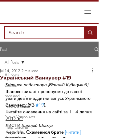
Post
All Posts
Jul 14, 2012
2 min read
All Posts
Український Ванкувер #19
Колонка редактора (Віталій Кубацький)
Culture
Шановні читачі, пропонуємо до вашої 
Featured
уваги дев’ятнадцятий випуск Українського 
Ванкуверу 
(УВ 
#19
).
News Ukraine
Читайте оновлення на сайті за 1-14 липня 
News Vancouver
2012 р.:
ЛИСТИ:
Валерій Шевчук 
Help Ukraine
(Чернігів). 
Cхаменися брате
[читати]
Recreation