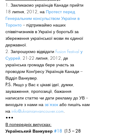
1. Закликаємо українців Канади прийти 
18 липня, 2012, на 
Протест перед 
Генеральним консульством України в 
Торонто
 – підтримаймо наших 
співвітчизників в Україні у боротьбі за 
збереження української мови як єдиної 
державної.
2. Запрошуємо відвідати 
Fusion Festival у 
Суррей,
 21-22 липня, 2012, де 
українська громада бере участь за 
проводом Конґресу Українців Канади – 
Відділ Ванкувер.
P.S. 
Якщо у Вас є цікаві ідеї, думки, 
зауваження, пропозиції, бажання 
написати статтю чи дати рекламу до УВ – 
виходьте з нами на 
зв’язок
 або пишіть нам 
на 
info@ukrainianvancouver.com
.
•••
В попередніх випусках:
Український Ванкувер 
#18
  (15 – 28 