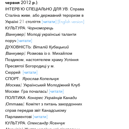
червня 2012 р.):
ІНТЕРВ’Ю СПЕЦІАЛЬНО ДЛЯ УВ: Справа 
Сталіна живе, або державний тероризм в 
Україні 21 століття 
[читати]
[English version]
КУЛЬТУРА: 
Чорноморець 
(Ванкувер). 
Молоді українські таланти 
поруч 
[читати]
ДУХОВНІСТЬ: 
Віталій Кубацький 
(Ванкувер). 
Розмова із о. Михайлом 
Поздиком, настоятелем храму Успіння 
Пресвятої Богородиці у м. 
Сюррей  
[читати]
СПОРТ:  
Ярослав Копельчук 
(Москва). 
Український Молодіжний Клуб 
Москви: Гра почалась! 
[читати]
ПОЛІТИКА: 
Конгрес Українців Канади 
(Оттава)
. Комітет з питань закордонних 
справ передав звіт Канадському 
Парламентові 
[читати]
КУЛЬТУРА: 
Олександр Ясенчук 