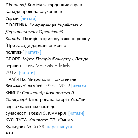
(Оттава)
. Комісія закордонних справ 
Канади провела слухання в 
Україні 
[читати]
ПОЛІТИКА: 
Конференція Українських 
Державницьких Організацій 
Канади.
 Петиція з приводу законопроекту 
“Про засади державної мовної 
політики” 
[читати]
СПОРТ: 
Мірко Петрів (Ванкувер). 
Лет до 
вершин – Knox Mountain Hillclimb 
2012  
[читати]
ПАМ’ЯТЬ: Митрополит Константин 
блаженної пам’яті 1936 – 2012 
[читати]
КНИГИ: 
Олександр Ковалевський 
(Ванкувер). 
Ілюстрована історія України 
від найдавніших часів до 
сучасності. Розділ 6. Кіммерія  
[читати]
КУЛЬТУРА: 
Контакт-ТВ
. «Очима 
Культури» № 36-38 
[переглянути]
•••