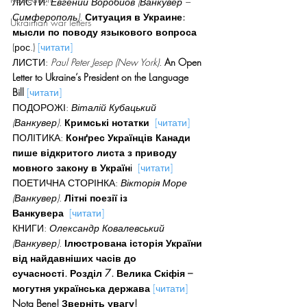
ЛИСТИ: 
Евгений Воробйов (Ванкувер – 
Симферополь). 
Ситуация в Украине: 
Ukrainian war letters
мысли по поводу языкового вопроса 
(рос.) 
[читати]
ЛИСТИ: 
Paul Peter Jesep (New York). 
An Open 
Letter to Ukraine’s President on the Language 
Bill 
[читати]
ПОДОРОЖІ: 
Віталій Кубацький 
(Ванкувер).
Кримські нотатки
[читати]
ПОЛІТИКА: 
Конґрес Українців Канади 
пише відкритого листа з приводу 
мовного закону в Україн
і 
[читати]
ПОЕТИЧНА СТОРІНКА: 
Вікторія Море 
(Ванкувер). 
Літні поезії із 
Ванкувера  
[читати]
КНИГИ: 
Олександр Ковалевський 
(Ванкувер). 
Ілюстрована історія України 
від найдавніших часів до 
сучасності. Розділ 7. Велика Скіфія – 
могутня українська держава
[читати]
Nota Bene! Зверніть увагу!