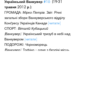
Український Ванкувер 
#16
  (19-31 
травня 2012 р.):
ГРОМАДА: 
Мірко Петрів
. Звіт: Річні 
загальні збори Ванкуверського відділу 
Конґресу Українців Канади 
[читати]
СПОРТ: 
Віталій Кубацький 
(Ванкувер). 
Український тризуб в небі над 
Ванкувером 
[читати]
ПОДОРОЖІ: 
Чорноморець 
(Ванкувер).
 Тофіно – одне з безлічі місць 
куди можна поїхати з Ванкуверу на 
вихідні 
[читати]
ПОЛІТИКА. 
Ярослав Сватко (Львів). 
Де 
наші герої? Слово в День Героїв 23-го 
травня 
[читати]
МИСТЕЦТВО: Фестиваль “Червона 
Рута” 
[читати]
ПОДОРОЖІ: 
Мірко Петрів 
(Ванкувер).
 Пригоди на воді 
[читати]
КНИГИ: 
Олександр Ковалевський 
(Ванкувер). 
Ілюстрована історія України 