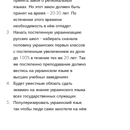
принять закон о региональных 
языках. Но этот закон должен быть 
принят на время – 20-30 лет. По 
истечении этого времени 
необходимость в нём отпадет.
Начать постепенную украинизацию 
русских школ – набирать сначала 
половину украинских первых классов 
с постепенным увеличением их доли 
до 100% в течение тех же 20 лет. Так 
же постепенно преподавание должно 
вестись на украинском языке в 
высших учебных заведениях.
Будет уместным обязать сдать 
экзамен на знание украинского языка 
всех государственных служащих.
Популяризировать украинский язык, 
так чтобы люди сами захотели на нём 
говорить, а главное думать. На 
территории западной Украины, 
например, можно организовать 