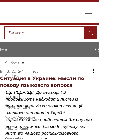
Post
All Posts
Jul 13, 2012
4 min read
All Posts
Ситуация в Украине: мысли по
поводу языкового вопроса
Culture
ВІД РЕДАКЦІЇ: До редакції УВ 
Featured
продовжують надходити листи із 
думками читачів стосовно ескалації 
News Ukraine
“мовного питання” в Україні, 
News Vancouver
спровокованого прийняттям Закону про 
регіональні мови. Сьогодні публікуємо 
Help Ukraine
лист від нашого російськомовного 
Recreation