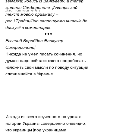
земляка, колись із Ванкуверу, а тепер 
жителя Сімферополя. (Авторський 
Ukrainian war letters
текст мовою оригіналу – 
рос.) Традиційно запрошуємо читачів до 
дискусії в коментарях.
•••
Евгений Воробйов (Ванкувер – 
Симферополь)
Никогда не умел писать сочинения, но 
думаю надо всё-таки как-то попробовать 
изложить свои мысли по поводу ситуации 
сложившейся в Украине.
Исходя из всего изученного на уроках 
истории Украины совершенно очевидно, 
что украинцы (под украинцами 