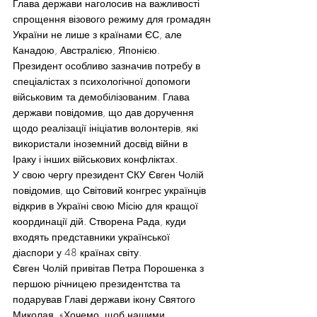
Глава держави наголосив на важливості 
спрощення візового режиму для громадян 
України не лише з країнами ЄС, але 
Канадою, Австралією, Японією.
Президент особливо зазначив потребу в 
спеціалістах з психологічної допомоги 
військовим та демобілізованим. Глава 
держави повідомив, що дав доручення 
щодо реалізації ініціатив волонтерів, які 
використали іноземний досвід війни в 
Іраку і інших військових конфліктах.
У свою чергу президент СКУ Євген Чолій 
повідомив, що Світовий конгрес українців 
відкрив в Україні свою Місію для кращої 
координації дій. Створена Рада, куди 
входять представники української 
діаспори у 48 країнах світу.
Євген Чолій привітав Петра Порошенка з 
першою річницею президентства та 
подарував Главі держави ікону Святого 
Миколая. «Хочемо, щоб нашими 