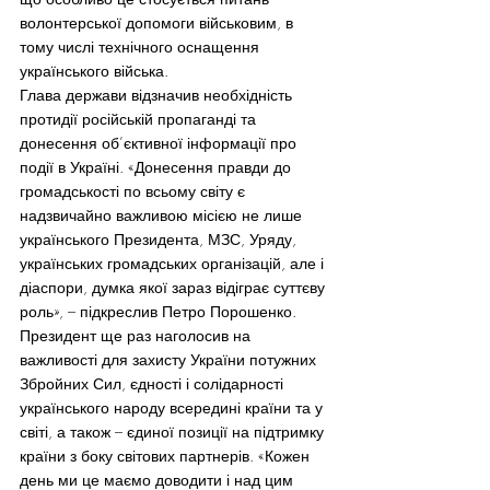
волонтерської допомоги військовим, в 
тому числі технічного оснащення 
українського війська.
Глава держави відзначив необхідність 
протидії російській пропаганді та 
донесення об’єктивної інформації про 
події в Україні. «Донесення правди до 
громадськості по всьому світу є 
надзвичайно важливою місією не лише 
українського Президента, МЗС, Уряду, 
українських громадських організацій, але і 
діаспори, думка якої зараз відіграє суттєву 
роль», – підкреслив Петро Порошенко.
Президент ще раз наголосив на 
важливості для захисту України потужних 
Збройних Сил, єдності і солідарності 
українського народу всередині країни та у 
світі, а також – єдиної позиції на підтримку 
країни з боку світових партнерів. «Кожен 
день ми це маємо доводити і над цим 