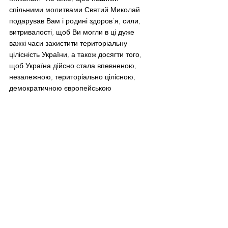
спільними молитвами Святий Миколай 
подарував Вам і родині здоров’я, сили, 
витривалості, щоб Ви могли в ці дуже 
важкі часи захистити територіальну 
цілісність України, а також досягти того, 
щоб Україна дійсно стала впевненою, 
незалежною, територіально цілісною, 
демократичною європейською 
державою», – наголосив він.
Джерело
: 
http://www.president.gov.ua/news
/33043.html
#КУК
Featured
News Ukraine