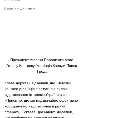
Ukrainian war letters
Президент України Порошенко вітає 
Голову Конгресу Українців Канади Павла 
Грода
Глава держави відзначив, що Світовий 
конгрес українців є потужною силою 
відстоювання інтересів України в світі. 
«Приємно, що ми надзвичайно ефективно 
координуємо наші зусилля в різних 
сферах», – сказав Президент, додавши, 
що особливо це стосується питань 