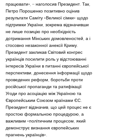
працювати», – наголосив Президент. Так, 
Петро Порошенко позитивно оцінив 
результати Саміту «Великої сімки» щодо 
підтримки України, зокрема відзначивши 
не лише позицію про необхідність 
дотримання Мінських домовленостей, а і 
стосовно незаконної анексії Криму.
Президент закликав Світовий конгрес 
українців посилити роль у відстоюванні 
інтересів України в питанні європейської 
перспективи, донесення інформації щодо 
проведених реформ, боротьби проти 
російської пропаганди та ратифікації 
Угоди про асоціацію між Україною та 
Європейським Союзом країнами ЄС. 
Президент відзначив, що цей процес не є 
простою формальною процедурою, а 
важливим «політичним процесом, який 
демонструє визнання європейських 
прагнень українців».