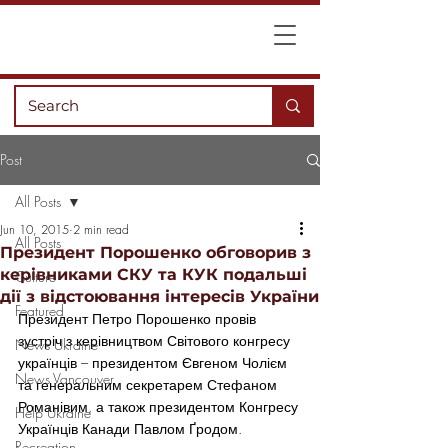
Post
All Posts
Jun 10, 2015
2 min read
All Posts
Президент Порошенко обговорив з
керівниками СКУ та КУК подальші
Culture
дії з відстоювання інтересів України
Featured
Президент Петро Порошенко провів 
зустріч з керівництвом Світового конгресу 
News Ukraine
українців – президентом Євгеном Чолієм 
News Vancouver
та генеральним секретарем Стефаном 
Романівим, а також президентом Конгресу 
Help Ukraine
Українців Канади Павлом Ґродом.
Recreation