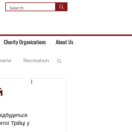
Charity Organizations
About Us
raine
Recreation
й
ідбудеться 
тої Трійці у 