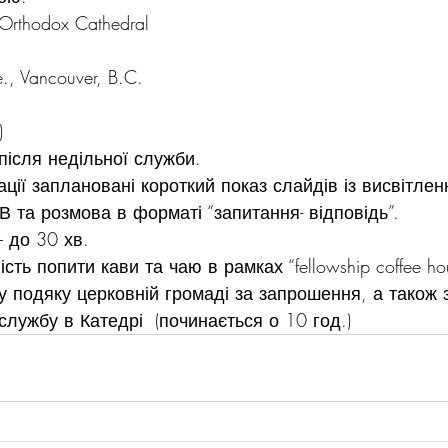
n Orthodox Cathedral
., Vancouver, B.C.
)
 після недільної служби.
ації заплановані короткий показ слайдів із висвітле
В та розмова в форматі “запитання- відповідь”.
– до 30 хв.
сть попити кави та чаю в рамках “fellowship coffee hou
подяку церковній громаді за запрошення, а також з
службу в Катедрі  (починається о 10 год.)