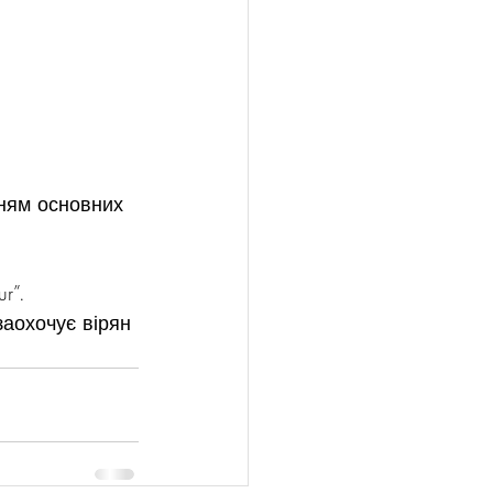
нням основних 
r”.
аохочує вірян 