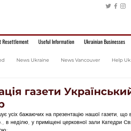
t Resettlement
Useful Information
Ukrainian Businesses
ed
News Ukraine
News Vancouver
Help Uk
ація газети Українськи
р
ує усіх бажаючих на презентацію нашої газети, що в
., в неділю, у приміщені церковної зали Катедри Свя
ою: