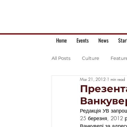
Home
Events
News
Star
All Posts
Culture
Featur
Mar 21, 2012
1 min read
Ukrainian war letters
Презент
Ванкуве
Редакція УВ запрош
25 березня, 2012 р
Ванкувері за адрес