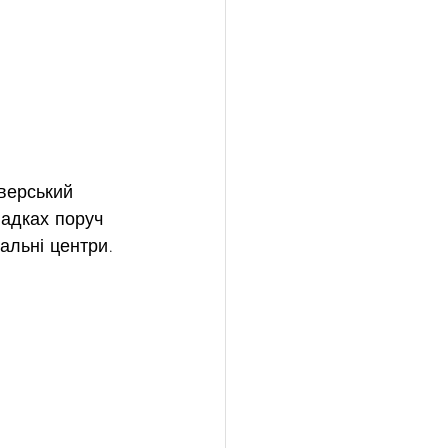
уверський
падках поруч
альні центри.