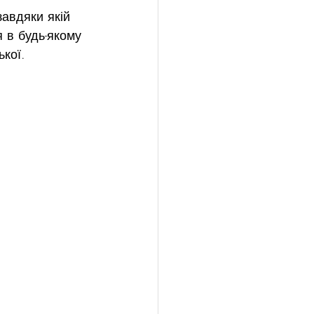
завдяки якій 
 в будь-якому 
кої.  