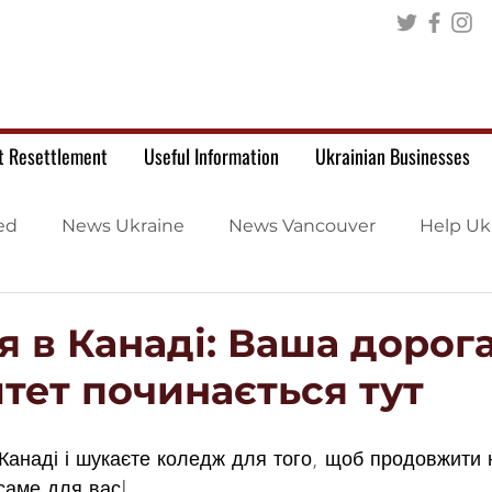
t Resettlement
Useful Information
Ukrainian Businesses
ed
News Ukraine
News Vancouver
Help Uk
 в Канаді: Ваша дорога
тет починається тут
Канаді і шукаєте коледж для того, щоб продовжити 
 саме для вас!  