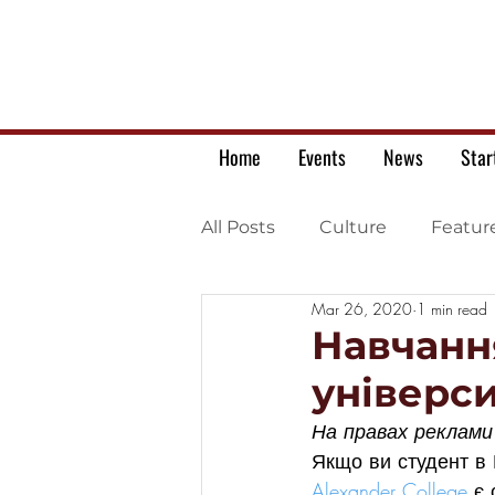
Home
Events
News
Star
All Posts
Culture
Featur
Mar 26, 2020
1 min read
Ukrainian war letters
Навчання
універси
На правах реклами
Якщо ви студент в 
Alexander College
 є