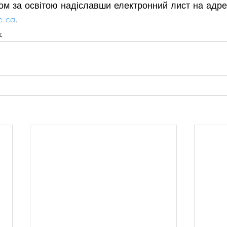
ом за освітою надіславши електронний лист на адре
e.ca
. 
r