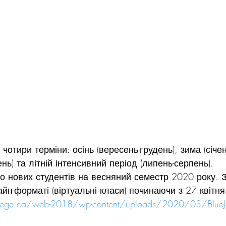
чотири терміни: осінь (вересень-грудень), зима (січень
нь) та літній інтенсивний період (липень-серпень).  
 нових студентів на весняний семестр 2020 року. З
йн-форматі (віртуальні класи) починаючи з 27 квітня
ollege.ca/web-2018/wp-content/uploads/2020/03/BlueJe