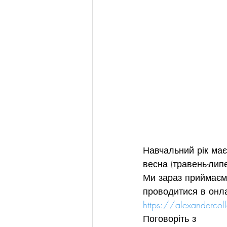
Навчальний рік має 
весна (травень-липе
Ми зараз приймаємо
проводитися в онла
https://alexanderc
Поговоріть з