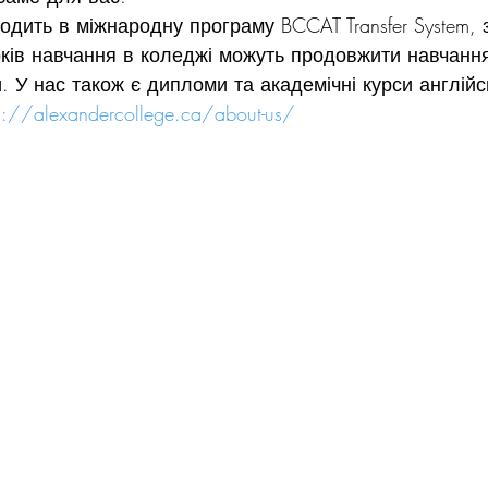
ходить в міжнародну програму BCCAT Transfer System, 
оків навчання в коледжі можуть продовжити навчання
. У нас також є дипломи та академічні курси англійсь
s://alexandercollege.ca/about-us/