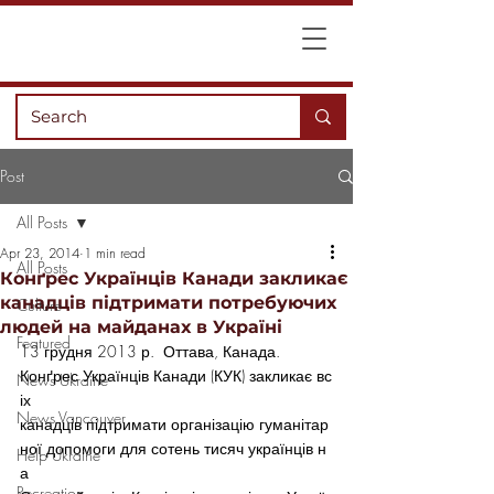
Post
All Posts
Apr 23, 2014
1 min read
All Posts
Конґрес Українців Канади закликає
канадців підтримати потребуючих
Culture
людей на майданах в Україні
Featured
13 грудня 2013 р.  Оттава, Канада. 
Конґрес Українців Канади (КУК) закликає вс
News Ukraine
іх 
News Vancouver
канадців підтримати організацію гуманітар
ної допомоги для сотень тисяч українців н
Help Ukraine
а
Recreation