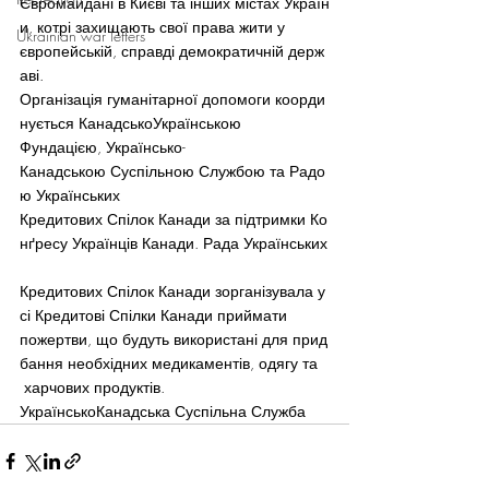
Євромайдані в Києві та інших містах Україн
и, котрі захищають свої права жити у 
Ukrainian war letters
європейській, справді демократичній держ
аві.
Організація гуманітарної допомоги коорди
нується Канадсько­Українською 
Фундацією, Українсько­
Канадською Суспільною Службою та Радо
ю Українських
Кредитових Спілок Канади за підтримки Ко
нґресу Українців Канади. Рада Українських
Кредитових Спілок Канади зорганізувала у
сі Кредитові Спілки Канади приймати
пожертви, що будуть використані для прид
бання необхідних медикаментів, одягу та 
 харчових продуктів.
Українсько­Канадська Суспільна Служба