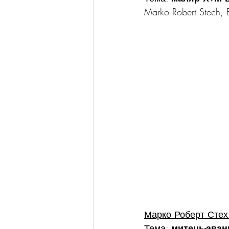
Marko Robert Stech, 
Марко Роберт Стех
Тема: 
митець-аван