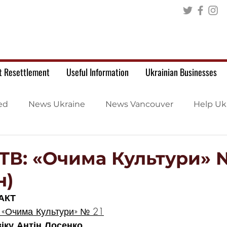
t Resettlement
Useful Information
Ukrainian Businesses
ed
News Ukraine
News Vancouver
Help Uk
ТВ: «Очима Культури» №
н)
АКТ
 «Очима Культури» № 21
віку Антін Лосенко.