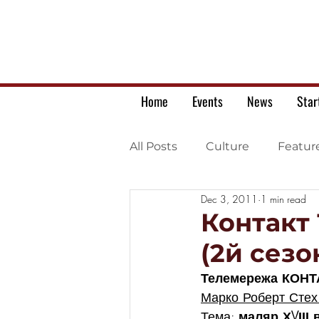
Home
Events
News
Star
All Posts
Culture
Featur
Dec 3, 2011
1 min read
Ukrainian war letters
Контакт 
(2й сезо
Телемережа КОНТ
Марко Роберт Стех
Тема: 
маляр ХVІІІ 