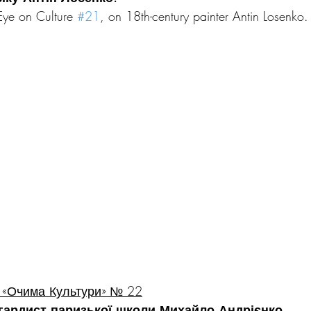
Eye on Culture 
#21
, on 18th-century painter Antin Losenko.
 «Очима Культури» № 22
гардист паризької школи Михайло Андрієнко.