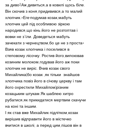
за диво?Аж дивиться,а в ковилі щось біле. 
Він скочив з коня,придивився,а то малий 
хлопчик.»Еге-подумав козак,мабуть  
хлопчик цей під особливою зіркою 
народився,що кінь його не розтоптав і 
вовки не з’їли. Доведеться мабуть  
зачекати з чернецтвом,бо це не з проста»
Взяв козак хлопчика і поселився в 
степовому лісочку. Ростив його,випоював 
козиним молоком,годував його аж поки 
хлопчик не виріс. Вчив козак свого 
Михайлика(бо козак ,як тільки  знайшов 
хлопчика повіз його в січову церкву і там 
його охрестили Михайлом)різним  
козацьким штукам.Як шаблею хитро 
рубатися,як прикидатися мертвим скачучи 
на коні та іншим.
І як став вже Михайлик підлітком,козак 
вирішив відправити його в містечко 
вчитися в школі, а перед цим,пішов він в 