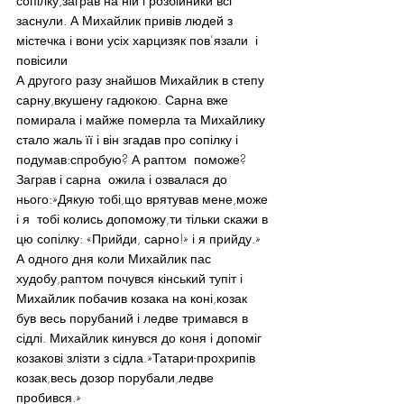
сопілку,заграв на ній і розбійники всі 
заснули. А Михайлик привів людей з 
містечка і вони усіх харцизяк пов’язали  і 
повісили
А другого разу знайшов Михайлик в степу 
сарну,вкушену гадюкою. Сарна вже 
помирала і майже померла та Михайлику 
стало жаль її і він згадав про сопілку і 
подумав:спробую? А раптом  поможе? 
Заграв і сарна  ожила і озвалася до 
нього:»Дякую тобі,що врятував мене,може 
і я  тобі колись допоможу,ти тільки скажи в 
цю сопілку: «Прийди, сарно!» і я прийду.»
А одного дня коли Михайлик пас 
худобу,раптом почувся кінський тупіт і 
Михайлик побачив козака на коні,козак 
був весь порубаний і ледве тримався в 
сідлі. Михайлик кинувся до коня і допоміг 
козакові злізти з сідла.»Татари-прохрипів 
козак,весь дозор порубали,ледве 
пробився.»