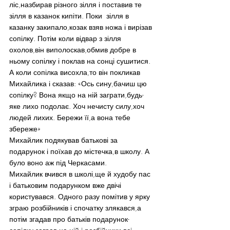
ліс,назбирав різного зілля і поставив те 
зілля в казанок кипіти. Поки  зілля в 
казанку закипало,козак взяв ножа і вирізав 
сопілку. Потім коли відвар з зілля 
охолов,він виполоскав,обмив добре в 
ньому сопілку і поклав на сонці сушитися. 
А коли сопілка висохла,то він покликав 
Михайлика і сказав: «Ось сину,бачиш цю 
сопілку? Вона якщо на ній заграти,будь-
яке лихо подолає. Хоч нечисту силу,хоч 
людей лихих. Бережи її,а вона тебе 
збереже»
Михайлик подякував батькові за 
подарунок і поїхав до містечка,в школу. А 
було воно аж під Черкасами.
Михайлик вчився в школі,ще й худобу пас 
і батьковим подарунком вже двічі 
користувався. Одного разу помітив у ярку 
зграю розбійників і спочатку злякався,а 
потім згадав про батьків подарунок-