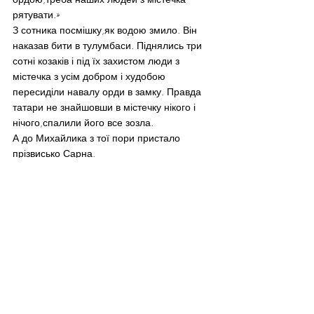
рятувати.»
З сотника посмішку,як водою змило. Він 
наказав бити в тулумбаси. Піднялись три 
сотні козаків і під їх захистом люди з 
містечка з усім добром і худобою 
пересиділи навалу орди в замку. Правда 
татари не знайшовши в містечку нікого і 
нічого,спалили його все зозла.
А до Михайлика з тої пори пристало 
прізвисько Сарна.
Він вивчився,потім 
козакував,докозакувався до сотника. 
Потім заснував під Черкасами козацьке 
селище. А оскільки заснував його 
Михайло Сарна,то і селище це назвали 
Сарни.
Culture