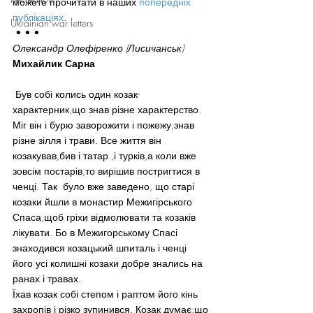
можете прочитати в наших 
попередніх 
публікаціях
.
Ukrainian war letters
 • • •
Олександр Олефіренко (Лисичанськ)
Михайлик Сарна
 Був собі колись один козак-
характерник,що знав різне характерство. 
Міг він і бурю заворожити і пожежу,знав 
різне зілля і трави. Все життя він 
козакував,бив і татар ,і турків,а коли вже 
зовсім постарів,то вирішив постригтися в 
ченці. Так  було вже заведено, що старі 
козаки йшли в монастир Межигірського 
Спаса,щоб гріхи відмолювати та козаків 
лікувати. Бо в Межигорському Спасі 
знаходився козацький шпиталь і ченці 
його усі колишні козаки добре знались на 
ранах і травах.
Їхав козак собі степом і раптом його кінь 
захропів і різко зупинився. Козак думає:що 