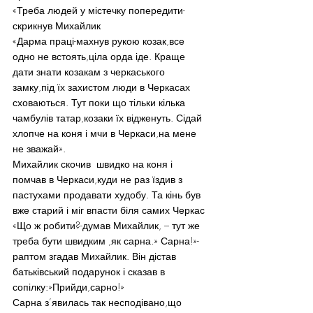
«Треба людей у містечку попередити-
скрикнув Михайлик
«Дарма праці-махнув рукою козак,все 
одно не встоять,ціла орда іде. Краще 
дати знати козакам з черкаського 
замку,під їх захистом люди в Черкасах 
сховаються. Тут поки що тільки кілька 
чамбулів татар,козаки їх відженуть. Сідай 
хлопче на коня і мчи в Черкаси,на мене 
не зважай».
Михайлик скочив  швидко на коня і 
помчав в Черкаси,куди не раз їздив з 
пастухами продавати худобу. Та кінь був 
вже старий і міг впасти біля самих Черкас
«Що ж робити?-думав Михайлик, – тут же 
треба бути швидким ,як сарна.» Сарна!»-
раптом згадав Михайлик. Він дістав 
батьківський подарунок і сказав в 
сопілку:»Прийди,сарно!»
Сарна з’явилась так несподівано,що 