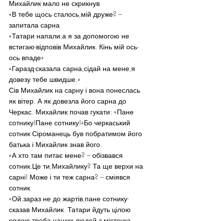
Михайлик мало не скрикнув
«В тебе щось сталось,мій друже? – 
запитала сарна
«Татари напали,а я за допомогою не 
встигаю-відповів Михайлик. Кінь мій ось-
ось впаде»
«Гаразд-сказала сарна,сідай на мене,я 
довезу тебе швидше.»
Сів Михайлик на сарну і вона понеслась 
як вітер. А як довезла його сарна до 
Черкас. Михайлик почав гукати: «Пане 
сотнику!Пане сотнику!»Бо черкаський 
сотник Сіроманець був побратимом його 
батька і Михайлик знав його.
«А хто там питає мене? – обізвався 
сотник.Це ти,Михайлику? Та ще верхи на 
сарні! Може і ти теж сарна? – сміявся 
сотник
«Ой,зараз не до жартів,пане сотнику-
сказав Михайлик. Татари йдуть цілою 
ордою,треба наших людей з містечка 