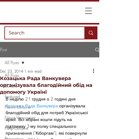
Post
All Posts
Dec 23, 2014
1 min read
All Posts
Козацька Рада Ванкувера
організувала благодійний обід на
Culture
допомогу Україні
Featured
В неділю 21 грудня о 2 годині дня 
Козацька Рада Ванкувера
 організувала 
News Ukraine
благодійний обід для потреб Української 
News Vancouver
армії. Всі зібрані кошти підуть на 
підтримку 3-му полку спеціального 
Help Ukraine
призначення (“Кіборгам”), які повернули 
Recreation