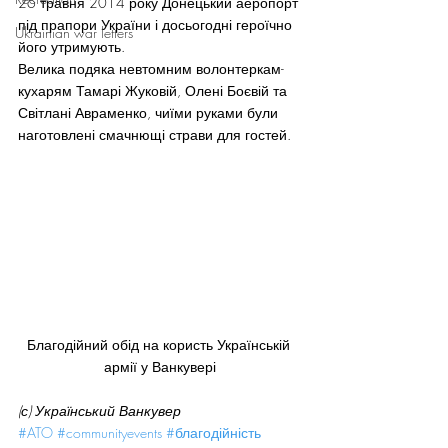
26 травня 2014 року Донецький аеропорт 
під прапори України і досьогодні героїчно 
Ukrainian war letters
його утримують.
Велика подяка невтомним волонтеркам-
кухарям Тамарі Жуковій, Олені Боєвій та 
Світлані Авраменко, чиїми руками були 
наготовлені смачнющі страви для гостей.
Благодійний обід на користь Українській 
армії у Ванкувері
(с) Український Ванкувер
#ATO
#communityevents
#благодійність