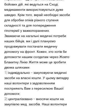
бойових дій, які ведуться на Сході, 
медикаменти використовуються дуже 
швидко. Крім того, вкрай необхідні засоби 
для обробки опіків різного ступеня 
складності та для попередження 
гіпотермії у важкопоранених.
Зважаючи на нагальні медичні потреби 
наших бійців, ми і далі плануємо 
продовжувати постачати медичну 
допомогу на фронт. Кожен, хто хотів би 
допомогти нашим солдатам через Жовто-
Блакитну Лінію Життя може це зробити 
двома шляхами:
1) індивідуально – закуповуючи медичні 
засоби на власні кошти. У цьому випадку 
наші волонтери з задоволенням 
посприяють Вам з пересилкою Вашої 
допомоги;
2) централізовано – вносячи кошти на 
закупівлю мед. засобів. Наші волонтери 