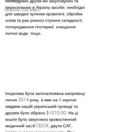
небайдужих друзів ми закуповуємо та 
пересилаємо в Україну засоби, необхідні 
Ukrainian war letters
для швидкої зупинки кровотечі, обробки 
опіків та ран різного ступеня складності, 
попередження гіпотермії, очищення 
питної води, тощо.
Ініціатива була започаткована наприкінці 
липня 2014 року, а вже на 6 серпня 
завдяки нашій український громадi та 
друзям було зібрано $1010.00. На ці 
кошти було закуплено кровоспинний 
медичний засiб CELOX, джути САТ, 