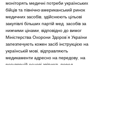
моніторять медичні потреби українських 
бійців та північно-американський ринок 
медичних засобів, здійснюють цільові 
закупівлі більших партій мед. засобів за 
нижчими цінами, відповідно до вимог 
Міністерства Охорони Здоров’я України 
запезпечують кожен засіб інструкцією на 
українській мові, відправляють 
медикаменти адресно на передову, на 
регулярній основі звітують перед 
громадою.
Зібрані кошти витрачаються лише на 
централізовану закупівлю та пересилку.
Щира подяка всім, хто вже долучився або 
планує долучитися до ініціативи Жовто-
Блакитна Лінія Життя! Разом переможемо!
Зробити свій внесок можна також онлайн, 
через систему електронних платежів 
PayPal: