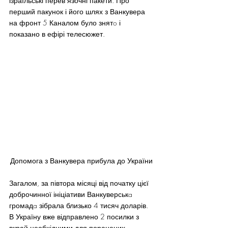
ізраїльські перев’язочні пакети. Про 
перший пакунок і його шлях з Ванкувера 
на фронт 5 Каналом було знятo і 
показано в ефірі телесюжет.
Допомога з Ванкувера прибула до України
Загалом, за півтора місяці від початку цієї 
доброчинної ініціативи Ванкуверськa 
громадa зібрала близько 4 тисяч доларів. 
В Україну вже відправлено 2 посилки з 
вкрай необхідними для поранених 