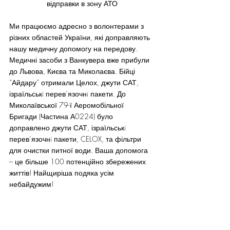
відправки в зону АТО
Ми працюємо адресно з волонтерами з 
різних областей України, які доправляють 
нашу медичну допомогу на передову. 
Медичні засоби з Ванкувера вже прибули 
до Львова, Києва та Миколаєва. Бійці 
“Айдару” отримали Целох, джути САТ, 
ізраїльськi перев’язочнi пакети. До 
Миколаївської 79-ї Аеромобільної 
Бригади (Частина А0224) було 
доправлено джути САТ, ізраїльськi 
перев’язочнi пакети, CELOX, та фільтри 
для очистки питної води. Ваша допомога 
– це більше 100 потенційно збережених 
життів! Найщиріша подяка усім 
небайдужим!