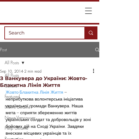
Post
All Posts
Sep 10, 2014
2 min read
All Posts
З Ванкувера до України: Жовто-
Блакитна Лінія Життя
Culture
Жовто-Блакитна Лінія Життя
 – 
Featured
неприбуткова волонтерська ініціатива 
української громади Ванкувера. Наша 
News Ukraine
мета – сприяти збереженню життів 
News Vancouver
українських солдат та добровольців у зоні 
бойових дій на Сході України. Завдяки 
Help Ukraine
внескам місцевих українців та їх 
Recreation