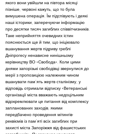
якого вони увійшли на півтора місяці 
пізніше, червоні кажуть, що то була 
вимушена операція. Їм підспівують і деякі 
наші історики, заперечуючи інформацію 
про десятки тисяч загиблих співвітчизників.
Таке неприйняття очевидних істин 
пояснюється ще й тим, що ініціювало 
вшанування жертв підриву греблі 
Дніпрогесу ненависне нинішньому 
керівництву ВО «Свобода». Коли цими 
днями запорізькі свободівці звернулися до 
мерії з пропозицією належним чином 
вшанувати пам’ять жертв сталінізму, у 
відповідь отримали відписку «Ветеранські 
організації міста вважають недоцільним 
відокремлювати це питання від комплексу 
запланованих заходів, якими 
передбачено проведення мітингів-
реквіємів із пам’яті всіх загиблих при 
захисті міста Запоріжжя від фашистських 