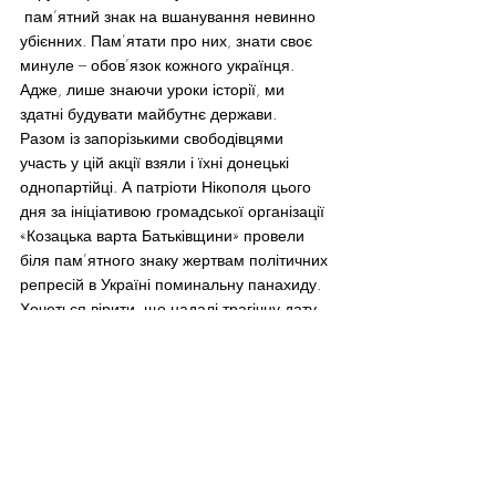
 пам’ятний знак на вшанування невинно 
убієнних. Пам’ятати про них, знати своє 
минуле – обов’язок кожного українця. 
Адже, лише знаючи уроки історії, ми 
здатні будувати майбутнє держави.
Разом із запорізькими свободівцями 
участь у цій акції взяли і їхні донецькі 
однопартійці. А патріоти Нікополя цього 
дня за ініціативою громадської організації 
«Козацька варта Батьківщини» провели 
біля пам’ятного знаку жертвам політичних 
репресій в Україні поминальну панахиду. 
Хочеться вірити, що надалі трагічну дату 
підриву Дніпрогесу відзначатимуть 
поминальними заходами не лише 
свободівці. Замовчувана, перекручена й 
ганебно спаплюжена правда про цю 
трагедію проб’ється й займе чільне місце 
у свідомості українського суспільства.
Фото із соціальних мереж.