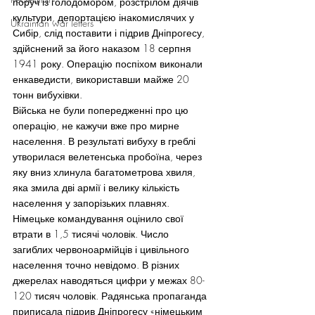
поруч із голодомором, розстрілом діячів 
культури, депортацією інакомислячих у 
Ukrainian war letters
Сибір, слід поставити і підрив Дніпрогесу, 
здійснений за його наказом 18 серпня 
1941 року. Операцію поспіхом виконали 
енкаведисти, використавши майже 20 
тонн вибухівки.
Війська не були попередженні про цю 
операцію, не кажучи вже про мирне 
населення. В результаті вибуху в греблі 
утворилася велетенська пробоїна, через 
яку вниз хлинула багатометрова хвиля, 
яка змила дві армії і велику кількість 
населення у запорізьких плавнях. 
Німецьке командування оцінило свої 
втрати в 1,5 тисячі чоловік. Число 
загиблих червоноармійців і цивільного 
населення точно невідомо. В різних 
джерелах наводяться цифри у межах 80-
120 тисяч чоловік. Радянська пропаганда 
приписала підрив Дніпрогесу «німецьким 