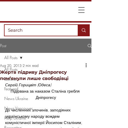
Post
All Posts
Aug 20, 2013
2 min read
All Posts
Жертв підриву Дніпрогесу
пом’янули лише свободівці
Culture
Сергій Горицвіт (Одеса)
Featured
Підірвана за наказом Сталіна гребля 
Дніпрогесу
News Ukraine
News Vancouver
До численних злочинів, заподіяних 
українському народу вождем 
Help Ukraine
комуністичної імперії Йосипом Сталіним, 
Recreation