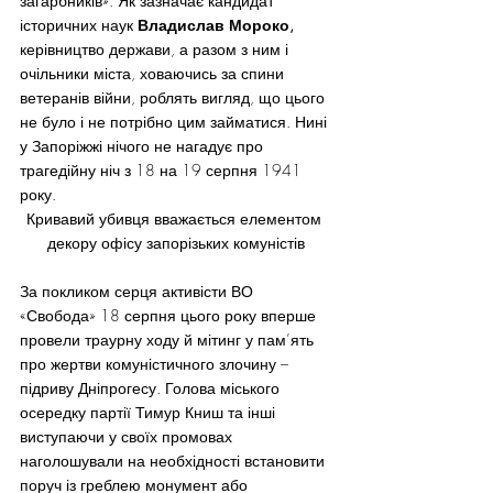
загарбників». Як зазначає кандидат 
історичних наук 
Владислав Мороко, 
керівництво держави, а разом з ним і 
очільники міста, ховаючись за спини 
ветеранів війни, роблять вигляд, що цього 
не було і не потрібно цим займатися. Нині 
у Запоріжжі нічого не нагадує про 
трагедійну ніч з 18 на 19 серпня 1941 
року.
Кривавий убивця вважається елементом 
декору офісу запорізьких комуністів
За покликом серця активісти ВО 
«Свобода» 18 серпня цього року вперше 
провели траурну ходу й мітинг у пам’ять 
про жертви комуністичного злочину – 
підриву Дніпрогесу. Голова міського 
осередку партії Тимур Книш та інші 
виступаючи у своїх промовах 
наголошували на необхідності встановити 
поруч із греблею монумент або 