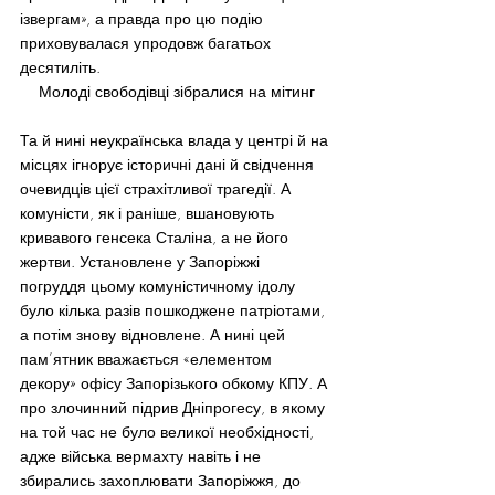
ізвергам», а правда про цю подію 
приховувалася упродовж багатьох 
десятиліть.
Молоді свободівці зібралися на мітинг
Та й нині неукраїнська влада у центрі й на 
місцях ігнорує історичні дані й свідчення 
очевидців цієї страхітливої трагедії. А 
комуністи, як і раніше, вшановують 
кривавого генсека Сталіна, а не його 
жертви. Установлене у Запоріжжі 
погруддя цьому комуністичному ідолу 
було кілька разів пошкоджене патріотами, 
а потім знову відновлене. А нині цей 
пам’ятник вважається «елементом 
декору» офісу Запорізького обкому КПУ. А 
про злочинний підрив Дніпрогесу, в якому 
на той час не було великої необхідності, 
адже війська вермахту навіть і не 
збирались захоплювати Запоріжжя, до 