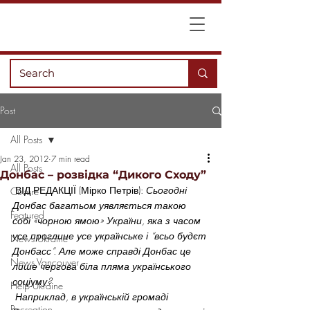
Post
All Posts
Jan 23, 2012
7 min read
All Posts
Донбас – розвідка “Дикого Сходу”
 ВІД РЕДАКЦІЇ (Мірко Петрів): 
Сьогодні 
Culture
Донбас багатьом уявляється такою 
Featured
собі «чорною ямою» України, яка з часом 
усе проглине усе українське і “всьо будєт 
News Ukraine
Донбасс”. Але може справді Донбас це 
News Vancouver
лише чергова біла пляма українського 
соціуму?
Help Ukraine
 Наприклад, в українській громаді 
Recreation