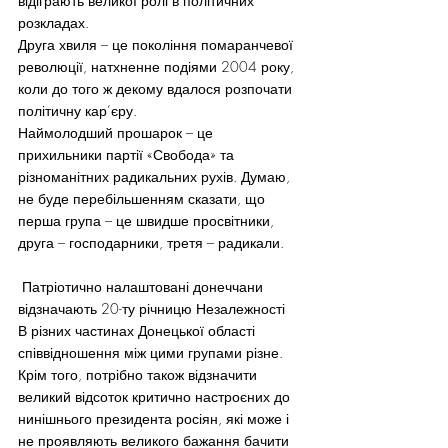
відіграють великої ролі в політичних 
розкладах.
Друга хвиля – це покоління помаранчевої 
революції, натхненне подіями 2004 року, 
коли до того ж декому вдалося розпочати 
політичну кар’єру.
Наймолодший прошарок – це 
прихильники партії «Свобода» та 
різноманітних радикальних рухів. Думаю, 
не буде перебільшенням сказати, що 
перша група – це швидше просвітники, 
друга – господарники, третя – радикали.
 Патріотично налаштовані донеччани 
відзначають 20-ту річницю Незалежності
В різних частинах Донецької області 
співвідношення між цими групами різне. 
Крім того, потрібно також відзначити 
великий відсоток критично настроєних до 
нинішнього президента росіян, які може і 
не проявляють великого бажання бачити 