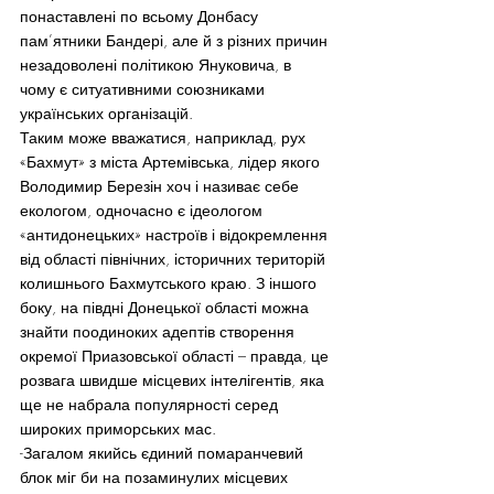
понаставлені по всьому Донбасу 
пам’ятники Бандері, але й з різних причин 
незадоволені політикою Януковича, в 
чому є ситуативними союзниками 
українських організацій.
Таким може вважатися, наприклад, рух 
«Бахмут» з міста Артемівська, лідер якого 
Володимир Березін хоч і називає себе 
екологом, одночасно є ідеологом 
«антидонецьких» настроїв і відокремлення 
від області північних, історичних територій 
колишнього Бахмутського краю. З іншого 
боку, на півдні Донецької області можна 
знайти поодиноких адептів створення 
окремої Приазовської області – правда, це 
розвага швидше місцевих інтелігентів, яка 
ще не набрала популярності серед 
широких приморських мас.
-Загалом якийсь єдиний помаранчевий 
блок міг би на позаминулих місцевих 