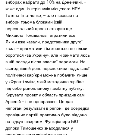
виборах набрати до 10% на Донеччині, – 
каже один із керівників місцевого НРУ 
Тетяна Ігнатченко, – але пішовши на 
вибори трьома блоками (свій 
персональний проект створив ще 
Михайло Поживанов), втратили все.
Як ми вже казали, представники другої 
хвилі – прагматики і їм хочеться не тільки 
боротися «за Україну», але й займати якісь 
в ній посади після власної перемоги. На 
сьогоднішній день перспективи подальшої 
політичної кар’єри можна побачити лише 
у «Фронті змін», який методично згрібає 
під себе різнопланову і амбітну публіку.
Курувати проект у область приїздив сам 
Арсеній – і не одноразово. Це дає 
непогані результати в регіоні, де осередки 
провідних партій практично було віддано 
на відкуп шахраям. Функціонери БЮТ, 
допоки Тимошенко знаходилася у 
прем’єрському кріслі шокували 