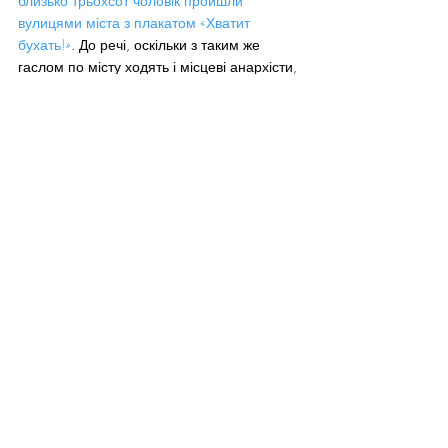
близько трьохсот чоловік пройшли 
вулицями міста з плакатом «Хватит 
бухать!»
. До речі, оскільки з таким же 
гаслом по місту ходять і місцеві анархісти, 
можна припустити, що в Маріуполі є 
певна проблема з пияцтвом. На 
сьогоднішній день видима активність 
автономних правих зникла, і лише 
граффіті з рекламою сайту «Реактор» 
нагадує мешканцям Приазов’я про те, що 
підпілля діє і революція – ще буде.
Іноді буває так, що один-єдиний ентузіаст 
може зукраїнізувати ціле місто, чи, 
принаймні, містечко. Наприклад, якщо в 
Горлівці депутати відмовились ставити 
пам’ятника Стусу, називаючи його, 
зокрема, «фашистом» і «вбивцею наших 
дітей», то в сусідній Дружківці до пам’яті 
загиблого разом зі Стусом 
правозахисника і мовознавця Олексія 
Тихого ставляться досить трепетно.