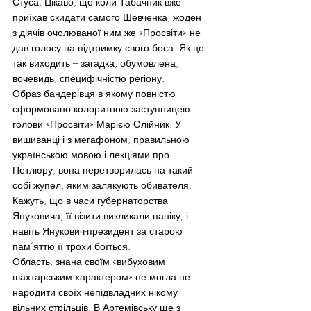
Стуса. Цікаво, що коли Табачник вже 
приїхав скидати самого Шевченка, жоден 
з діячів очолюваної ним же «Просвіти» не 
дав голосу на підтримку свого боса. Як це 
так виходить – загадка, обумовлена, 
вочевидь, специфічністю регіону.
Образ бандерівця в якому повністю 
сформовано колоритною заступницею 
голови «Просвіти» Марією Олійник. У 
вишиванці і з мегафоном, правильною 
українською мовою і лекціями про 
Петлюру, вона перетворилась на такий 
собі жупел, яким залякують обивателя. 
Кажуть, що в часи губернаторства 
Януковича, її візити викликали паніку, і 
навіть Янукович-президент за старою 
пам’яттю її трохи боїться.
Область, знана своїм «вибуховим 
шахтарським характером» не могла не 
народити своїх непідвладних нікому 
вільних стрільців. В Артемівську ще з 