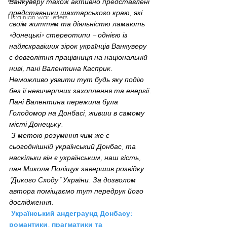
Ванкуверу також активно представлені 
представники шахтарського краю, які 
Ukrainian war letters
своїм життям та діяльністю ламають 
«донецькі» стереотипи – однією із 
найяскравіших зірок українців Ванкуверу 
є довголітня працівниця на національній 
ниві, пані Валентина Касприк. 
Неможливо уявити тут будь яку подію 
без її невичерпних захоплення та енергії. 
Пані Валентина пережила була 
Голодомор на Донбасі, живши в самому 
місті Донецьку.
 З метою розуміння чим же є 
сьогоднішній український Донбас, та 
наскільки він є українським, наш гість, 
пан Микола Поліщук завершив розвідку 
“Дикого Сходу” України. За дозволом 
автора поміщаємо тут передрук його 
дослідження.
Український андеграунд Донбасу: 
романтики, прагматики та 