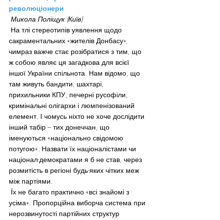
революціонери
Микола Поліщук (Київ)
 На тлі стереотипів уявлення щодо 
сакраментальних «жителів Донбасу», 
чимраз важче стає розібратися з тим, що 
ж собою являє ця загадкова для всієї 
іншої України спільнота. Нам відомо, що 
там живуть бандити, шахтарі, 
прихильники КПУ, печерні русофіли, 
кримінальні олігархи і люмпенізований 
елемент. І чомусь ніхто не хоче дослідити 
інший табір – тих донеччан, що 
іменуються «національно свідомою 
потугою». Назвати їх націоналістами чи 
націонал-демократами я б не став, через 
розмитість в регіоні будь-яких чітких меж 
між партіями.
 Їх не багато практично «всі знайомі з 
усіма». Пропорційна виборча система при 
нерозвинутості партійних структур 