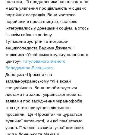
політики, і її представники навіть часто не 
мають уявлення про діяльність місцевих 
партійних осередків. Вони частково 
перейшли в просвітництво, частково 
інтегрувались у донецький соціум, а хтось 
і зовсім виїхав з регіону.
Тут можна зустріти і етнографа-
енциклопедиста Вадима Джувагу, і 
керівника «Українського культурологічного 
центру», 
титулованого вченого 
Володимира Білецького
.
Донецька «Просвіта» на 
загальноукраїнському тлі є вкрай 
специфічною. Вона не обмежується 
листами на захист української мови та 
заявами про засудження українофобів 
(хоч це теж присутнє в діяльності 
просвітян). Ця «Просвіта» не цурається 
вуличної активності, ми всі пам’ятаємо 
участь її членів в захисті україномовних 
шкіл у Донецьку та Макіївці.