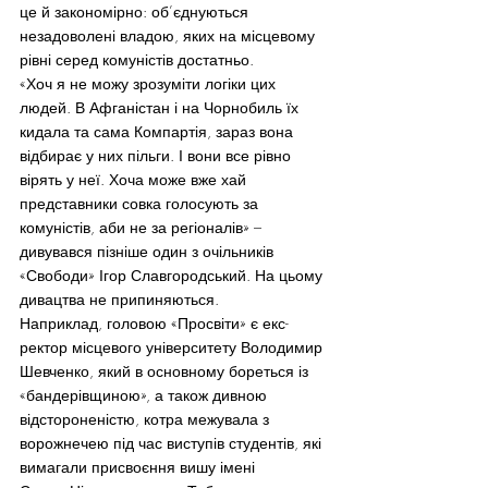
це й закономірно: об’єднуються 
незадоволені владою, яких на місцевому 
рівні серед комуністів достатньо.
«Хоч я не можу зрозуміти логіки цих 
людей. В Афганістан і на Чорнобиль їх 
кидала та сама Компартія, зараз вона 
відбирає у них пільги. І вони все рівно 
вірять у неї. Хоча може вже хай 
представники совка голосують за 
комуністів, аби не за регіоналів» – 
дивувався пізніше один з очільників 
«Свободи» Ігор Славгородський. На цьому 
дивацтва не припиняються.
Наприклад, головою «Просвіти» є екс-
ректор місцевого університету Володимир 
Шевченко, який в основному бореться із 
«бандерівщиною», а також дивною 
відстороненістю, котра межувала з 
ворожнечею під час виступів студентів, які 
вимагали присвоєння вишу імені 