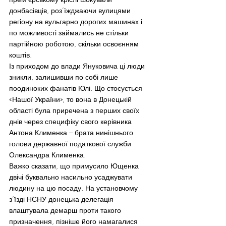
донбасівців, роз’їжджаючи вулицями 
регіону на вульгарно дорогих машинах і 
по можливості займались не стільки 
партійною роботою, скільки освоєнням 
коштів.
Із приходом до влади Януковича ці люди 
зникли, залишивши по собі лише 
поодиноких фанатів Юлі. Що стосується 
«Нашої України», то вона в Донецькій 
області була приречена з перших своїх 
днів через специфіку свого керівника 
Антона Клименка – брата нинішнього 
голови державної податкової служби 
Олександра Клименка.
Важко сказати, що примусило Ющенка 
двічі буквально насильно усаджувати 
людину на цю посаду. На установчому 
з’їзді НСНУ донецька делегація 
влаштувала демарш проти такого 
призначення, пізніше його намагалися 