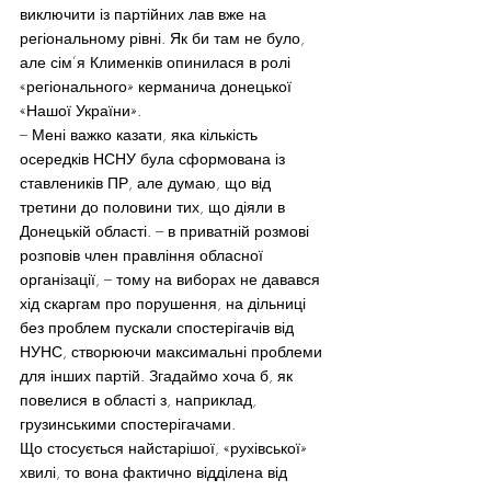
виключити із партійних лав вже на 
регіональному рівні. Як би там не було, 
але сім’я Клименків опинилася в ролі 
«регіонального» керманича донецької 
«Нашої України».
– Мені важко казати, яка кількість 
осередків НСНУ була сформована із 
ставлеників ПР, але думаю, що від 
третини до половини тих, що діяли в 
Донецькій області. – в приватній розмові 
розповів член правління обласної 
організації, – тому на виборах не давався 
хід скаргам про порушення, на дільниці 
без проблем пускали спостерігачів від 
НУНС, створюючи максимальні проблеми 
для інших партій. Згадаймо хоча б, як 
повелися в області з, наприклад, 
грузинськими спостерігачами.
Що стосується найстарішої, «рухівської» 
хвилі, то вона фактично відділена від 