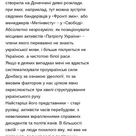
створила на Донеччині дивні розклади, 
при яких, наприклад, тут можна зустріти 
свідомих бандерівців у «Фронті змін», або 
менеджерів «Метінвесту» – у «Свободі». 
Абсолютно незрозуміло, як позиціонувати 
місцевих активістів «Патріоту України» – 
члени якого переважно не знають 
української мови, і більше піклуються не 
Україною, а чистотою білої раси.
Якщо в деяких випадках мені не вдається 
систематизувати проукраїнські сили 
Донбасу за ознакою ідеології, то за 
віковим фактором у нас цілком явно 
окреслюються три хвилі структурування 
українського руху.
Найстаріші його представники – старі 
рухівці, активісти часів перебудови, з 
невеликими вкрапленнями справжніх 
дисидентів та політв’язнів. В більшості 
своїй – це люди похилого віку, які вже не 