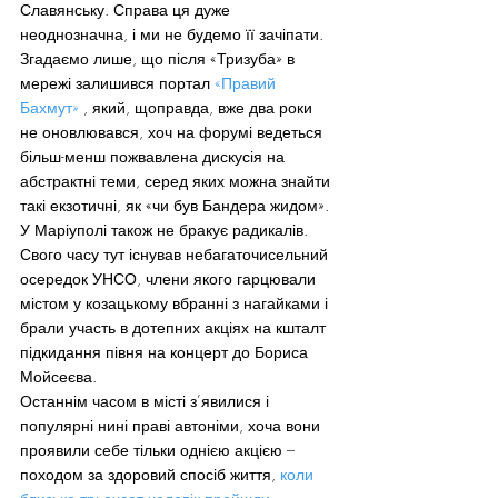
Славянську. Справа ця дуже 
неоднозначна, і ми не будемо її зачіпати. 
Згадаємо лише, що після «Тризуба» в 
мережі залишився портал 
«Правий 
Бахмут»
 , який, щоправда, вже два роки 
не оновлювався, хоч на форумі ведеться 
більш-менш пожвавлена дискусія на 
абстрактні теми, серед яких можна знайти 
такі екзотичні, як «чи був Бандера жидом».
У Маріуполі також не бракує радикалів. 
Свого часу тут існував небагаточисельний 
осередок УНСО, члени якого гарцювали 
містом у козацькому вбранні з нагайками і 
брали участь в дотепних акціях на кшталт 
підкидання півня на концерт до Бориса 
Мойсеєва.
Останнім часом в місті з’явилися і 
популярні нині праві автоніми, хоча вони 
проявили себе тільки однією акцією – 
походом за здоровий спосіб життя, 
коли 