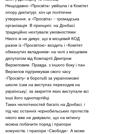
Нещодавно «Просвіта» увійшла і в Комітет 
опору диктатурі, хоч це політичне 
утворення, а «Просвіта» – громадська 
організація. В принципі, на Донбасі 
традиційно нехтували умовностями. 
Нікого ж не дивує, що в місцевий КОД 
разом із «Просвітою» входить і «Комітет 
обманутих вкладників» на чолі з місцевим 
депутатом від Компартії Дмитром 
Верзиловим. Правда, з іншого боку і пан 
Верзилов підтримував свого часу 
«Просвіту» в боротьбі за україномовні 
школи (сам на виступах переходив на 
українську), за закриття яких виступали всі 
інші його однопартійці.
Таких нелогічностей багато на Донбасі, і 
під час останніх чорнобильських протестів 
нікого вже не дивувало, що на мітингу 
можна побачити поряд і прапори 
комуністів, і прапори «Свободи». А може 