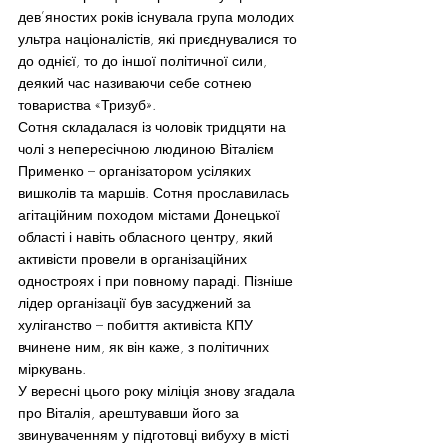
дев’яностих років існувала група молодих 
ультра націоналістів, які приєднувалися то 
до однієї, то до іншої політичної сили, 
деякий час називаючи себе сотнею 
товариства «Тризуб».
Сотня складалася із чоловік тридцяти на 
чолі з непересічною людиною Віталієм 
Применко – організатором усіляких 
вишколів та маршів. Сотня прославилась 
агітаційним походом містами Донецької 
області і навіть обласного центру, який 
активісти провели в організаційних 
одностроях і при повному параді. Пізніше 
лідер організації був засуджений за 
хуліганство – побиття активіста КПУ 
вчинене ним, як він каже, з політичних 
міркувань.
У вересні цього року міліція знову згадала 
про Віталія, арештувавши його за 
звинуваченням у підготовці вибуху в місті 