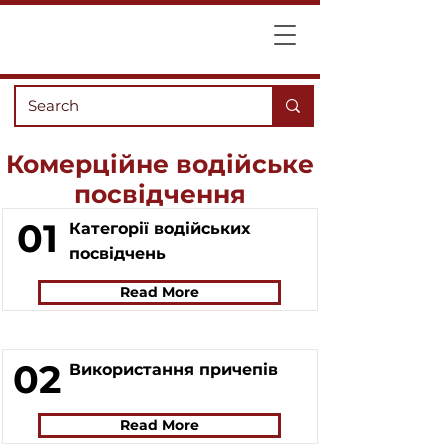
Комерційне водійське
посвідчення
01
Категорії водійських
посвідчень
Read More
02
Використання причепів
Read More