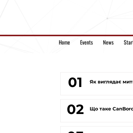
Home
Events
News
Star
01
Як виглядає мит
02
Що таке CanBorde