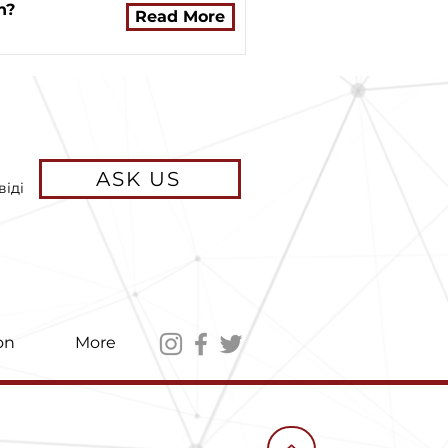
n?
Read More
ASK US
віді
on
More