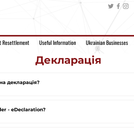
t Resettlement
Useful Information
Ukrainian Businesses
Декларація
на декларація?
r - eDeclaration?