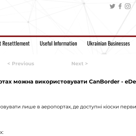
t Resettlement
Useful Information
Ukrainian Businesses
< Previous
Next >
ртах можна використовувати CanBorder - eDec
овувати лише в аеропортах, де доступні кіоски перв
х: