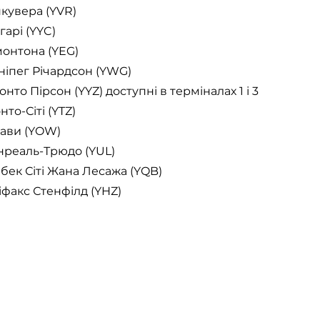
кувера (YVR)
арі (YYC)
онтона (YEG)
ніпег Річардсон (YWG)
то Пірсон (YYZ) доступні в терміналах 1 і 3
то-Сіті (YTZ)
тави (YOW)
нреаль-Трюдо (YUL)
бек Сіті Жана Лесажа (YQB)
факс Стенфілд (YHZ)