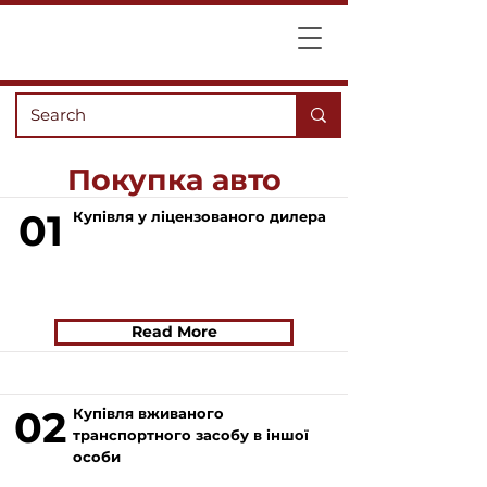
Покупка авто
01
Купівля у ліцензованого дилера
Read More
02
Купівля вживаного
транспортного засобу в іншої
особи