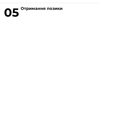
05
Отримання позики
Read More
Якщо у вас виникло питання, відповідь на яке
вам не вдалось знайти на нашому сайті, ви
можете заповнити форму натиснувши на
кнопку "
ASK US
". Волонтери нашого сайту
постараються в найближчий час знайти
відповідь на найпопулярніші питання і додати
відвовіді до сайту.
ASK US