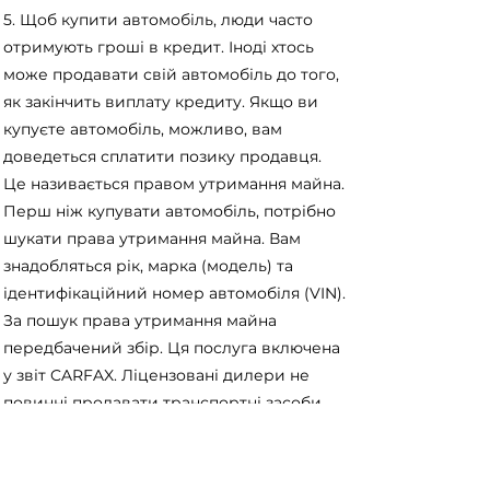
5. Щоб купити автомобіль, люди часто
отримують гроші в кредит. Іноді хтось
може продавати свій автомобіль до того,
як закінчить виплату кредиту. Якщо ви
купуєте автомобіль, можливо, вам
доведеться сплатити позику продавця.
Це називається правом утримання майна.
Перш ніж купувати автомобіль, потрібно
шукати права утримання майна. Вам
знадобляться рік, марка (модель) та
ідентифікаційний номер автомобіля (VIN).
За пошук права утримання майна
передбачений збір. Ця послуга включена
у звіт CARFAX. Ліцензовані дилери не
повинні продавати транспортні засоби
з правом утримання майна.
https://www.carfax.ca/