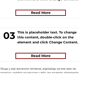
Read More
03
This is placeholder text. To change
this content, double-click on the
element and click Change Content.
Read More
Якщо у вас виникло питання, відповідь на яке вам не
вдалось знайти на нашому сайті, ви можете заповнити
форму натиснувши на кнопку "
ASK US
". Волонтери
нашого сайту постараються в найближчий час знайти
відповідь на найпопулярніші питання і додати
відвовіді до сайту.
ASK US