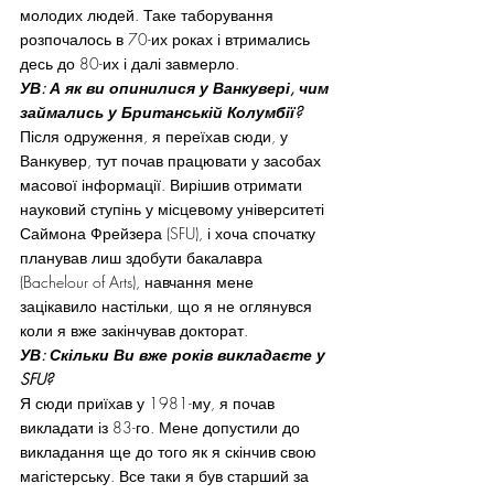
молодих людей. Таке таборування 
розпочалось в 70-их роках і втримались 
десь до 80-их і далі завмерло.
УВ: А як ви опинилися у Ванкувері, чим 
займались у Британській Колумбії?
Після одруження, я переїхав сюди, у 
Ванкувер, тут почав працювати у засобах 
масової інформації. Вирішив отримати 
науковий ступінь у місцевому університеті 
Саймона Фрейзера (SFU), і хоча спочатку 
планував лиш здобути бакалавра 
(Bachelour of Arts), навчання мене 
зацікавило настільки, що я не оглянувся 
коли я вже закінчував докторат.
УВ: Скільки Ви вже років викладаєте у 
SFU?
Я сюди приїхав у 1981-му, я почав 
викладати із 83-го. Мене допустили до 
викладання ще до того як я скінчив свою 
магістерську. Все таки я був старший за 