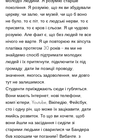
молодої людини. Я розумію старше 
покоління. Я розумію, що як ви збудували 
церкву, чи залю, чи музей, чи що б воно 
не було, то є піт, то є людські нерви, то є 
присвята, то є кров і сльози. Я це чудово 
розумію. Але факт є, що без людей те все 
нічого не варте. Я це повторюю як зіпсута 
платівка протягом 30 років – як ми не 
знайдемо спосіб підтримати молодих 
людей і їх притягнути, підключити їх під 
громаду, дати їм позиції проводу, 
значення, якогось задоволення, ми довго 
тут не залишимося.
Студенти приїжджають сюди і губляться. 
Вони мають Інтернет, нові телефони, 
комп’ютери, Youtube, Вікіпедію, Фейсбук, 
сто і одну річ, що може їх зацікавити, дати 
якийсь розвиток. То що ви хочете, щоб 
вони йшли на засідання і сиділи зі 
старими людьми і сварилися чи Бандера 
був хорошим чи поганим? Вибачте, з 