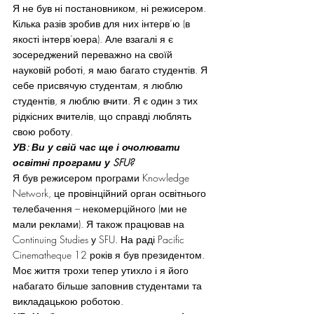
Я не був ні постановником, ні режисером. 
Кілька разів зробив для них інтерв’ю (в 
якості інтерв’юера). Але взагалі я є 
зосереджений переважно на своїй 
науковій роботі, я маю багато студентів. Я 
себе присвячую студентам, я люблю 
студентів, я люблю вчити. Я є один з тих 
рідкісних вчителів, що справді люблять 
свою роботу.
УВ: Ви у свій час ще і очолювати 
освітні програми у SFU?
Я був режисером програми Knowledge 
Network, це провінційний орган освітнього 
телебачення – некомерційного (ми не 
мали реклами). Я також працював на 
Continuing Studies у SFU. На раді Pacific 
Cinematheque 12 років я був президентом. 
Моє життя трохи тепер утихло і я його 
набагато більше заповнив студентами та 
викладацькою роботою.