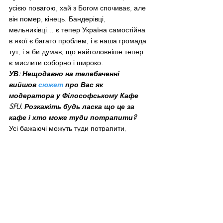
усією повагою, хай з Богом спочиває, але 
він помер, кінець. Бандерівці, 
мельниківці… є тепер Україна самостійна 
в якої є багато проблем, і є наша громада 
тут, і я би думав, що найголовніше тепер 
є мислити соборно і широко.
УВ: Нещодавно на телебаченні 
вийшов 
сюжет
 про Вас як 
модератора у Філософському Кафе 
SFU. Розкажіть будь ласка що це за 
кафе і хто може туди потрапити?
Усі бажаючі можуть туди потрапити, 
немає якихось обмежень чи оплати. Я був 
там першим модератором. А заснував 
Філософське Кафе Йосиф Воск (Joseph 
Wosk), із старої єврейської родини у 
Ванкувері. Йосько десь прочитав про 
філософські кафе, які оригінально 
виникли у Франції і вирішив, що він хотів 
таку програму тут зробити. А ми були 