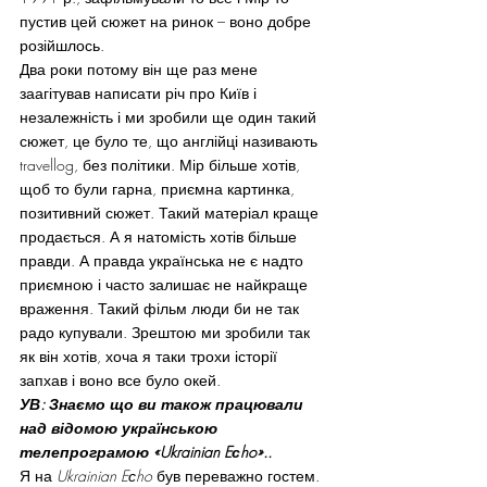
пустив цей сюжет на ринок – воно добре 
розійшлось.
Два роки потому він ще раз мене 
заагітував написати річ про Київ і 
незалежність і ми зробили ще один такий 
сюжет, це було те, що англійці називають 
travellog, без політики. Мір більше хотів, 
щоб то були гарна, приємна картинка, 
позитивний сюжет. Такий матеріал краще 
продається. А я натомість хотів більше 
правди. А правда українська не є надто 
приємною і часто залишає не найкраще 
враження. Такий фільм люди би не так 
радо купували. Зрештою ми зробили так 
як він хотів, хоча я таки трохи історії 
запхав і воно все було окей.
УВ: Знаємо що ви також працювали 
над відомою українською 
телепрограмою «Ukrainian Eсho»..
Я на 
Ukrainian Eсho
 був переважно гостем. 