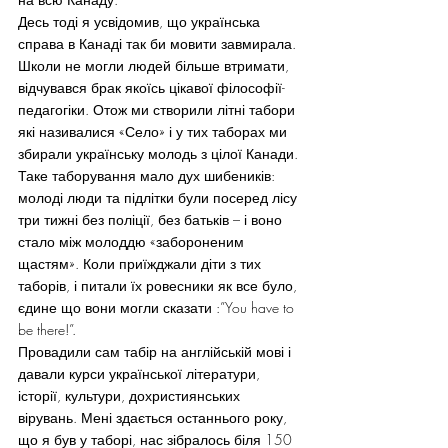
Десь тоді я усвідомив, що українська 
справа в Канаді так би мовити завмирала. 
Школи не могли людей більше втримати, 
відчувався брак якоїсь цікавої філософії-
педагогіки. Отож ми створили літні табори 
які називалися «Село» і у тих таборах ми 
збирали українську молодь з цілої Канади.
Таке таборування мало дух шибеників: 
молоді люди та підлітки були посеред лісу 
три тижні без поліції, без батьків – і воно 
стало між молоддю «забороненим 
щастям». Коли приїжджали діти з тих 
таборів, і питали їх ровесники як все було, 
єдине що вони могли сказати :”You have to 
be there!”.
Провадили сам табір на англійській мові і 
давали курси української літератури, 
історії, культури, дохристиянських 
вірувань. Мені здається останнього року, 
що я був у таборі, нас зібралось біля 150 