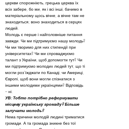
церкви спорожніють, грецька церква їх 
всіх забере, бо ми, як і всі інші, бачимо в 
матеріальному щось вічне, а вічне там не 
знаходиться; воно знаходиться в серцях 
людей.
Молодь є перше і найголовніше питання 
завжди. Чи ми підтримуємо нашу молодь? 
Чи ми творимо для них стипендії при 
університетах? Чи ми спроваджуємо 
талант з України, щоб допомогти тут? Чи 
ми підтримуємо молодих людей тут, що ті 
могли роз’їжджати по Канаді, чи Америці, 
Європі, щоб вони могли спізнатися з 
іншими молодими українцями? Відповідь 
– ні.
УВ: Тобто потрібно реформувати 
місцеву українську громаду? Більше 
залучати молодь?
Нема причини молодій людині триматися 
громади. А та громада зникне без тої 