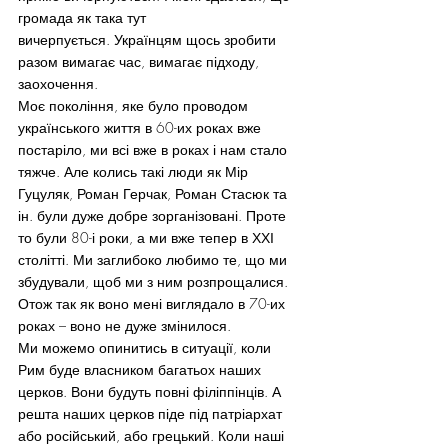
громада як така тут 
вичерпується. Українцям щось зробити 
разом вимагає час, вимагає підходу, 
заохочення.
Моє покоління, яке було проводом 
українського життя в 60-их роках вже 
постаріло, ми всі вже в роках і нам стало 
тяжче. Але колись такі люди як Мір 
Гуцуляк, Роман Герчак, Роман Стасюк та 
ін. були дуже добре зорганізовані. Проте 
то були 80-і роки, а ми вже тепер в ХХІ 
столітті. Ми заглибоко любимо те, що ми 
збудували, щоб ми з ним розпрощалися. 
Отож так як воно мені виглядало в 70-их 
роках – воно не дуже змінилося.
Ми можемо опинитись в ситуації, коли 
Рим буде власником багатьох наших 
церков. Вони будуть повні філіппінців. А 
решта наших церков піде під патріархат 
або російський, або грецький. Коли наші 