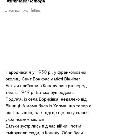
 життєвої історії.
Ukrainian war letters
Народився я у 1950 р., у франкомовній 
околиці Сент Боніфас у місті Вінніпег. 
Батьки приїхали в Канаду лиш рік перед 
тим, в 1949 р. Батько був родом з 
Поділля, із села Борисівка, недалеко від 
Вінниці. А мама була із Холма, що тепер є 
під Польщею, але тоді це ще рахувалося 
українським містом.
Батьки зустрілись під час війни і потім 
емігрували сюди, в Канаду. Обоє були 