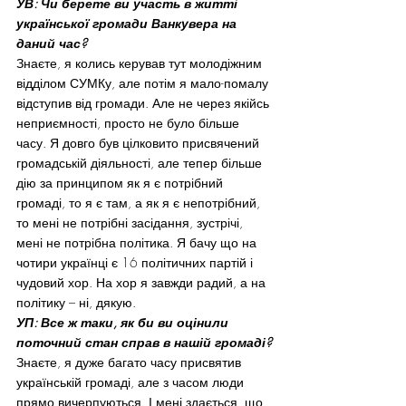
УВ: Чи берете ви участь в житті 
української громади Ванкувера на 
даний час?
Знаєте, я колись керував тут молодіжним 
відділом СУМКу, але потім я мало-помалу 
відступив від громади. Але не через якійсь 
неприємності, просто не було більше 
часу. Я довго був цілковито присвячений 
громадській діяльності, але тепер більше 
дію за принципом як я є потрібний 
громаді, то я є там, а як я є непотрібний, 
то мені не потрібні засідання, зустрічі, 
мені не потрібна політика. Я бачу що на 
чотири українці є 16 політичних партій і 
чудовий хор. На хор я завжди радий, а на 
політику – ні, дякую.
УП: Все ж таки, як би ви оцінили 
поточний стан справ в нашій громаді?
Знаєте, я дуже багато часу присвятив 
українській громаді, але з часом люди 
прямо вичерпуються. І мені здається, що 