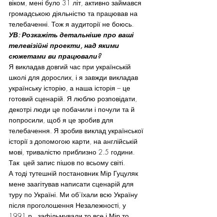
віком, мені було 31 літ, активно займався 
громадською діяльністю та працював на 
телебаченні. Тож я аудиторії не боюсь.
УВ: Розкажіть детальніше про ваші 
телевізійні проекти, над якими 
сюжетами ви працювали?
Я викладав довгий час при українській 
школі для дорослих, і я завжди викладав 
українську історію, а наша історія – це 
готовий сценарій. Я люблю розповідати, 
декотрі люди це побачили і почули та й 
попросили, щоб я це зробив для 
телебачення. Я зробив виклад української 
історії з допомогою карти, на англійській 
мові, тривалістю приблизно 2.5 години. 
Так  цей запис пішов по всьому світі.
А тоді тутешній постановник Мір Гуцуляк 
мене заагітував написати сценарій для 
туру по Україні. Ми об’їхали всю Україну 
після проголошення Незалежності, у 
1991 р., зафільмували то все і Мір то 