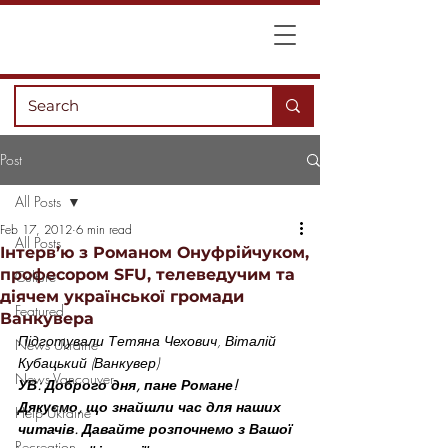
Post
All Posts
Feb 17, 2012
6 min read
All Posts
Інтерв’ю з Романом Онуфрійчуком,
професором SFU, телеведучим та
Culture
діячем української громади
Featured
Ванкувера
Підготували Тетяна Чехович, Віталій 
News Ukraine
Кубацький (Ванкувер)
News Vancouver
УВ: Доброго дня, пане Романе! 
Дякуємо, що знайшли час для наших 
Help Ukraine
читачів. Давайте розпочнемо з Вашої 
Recreation