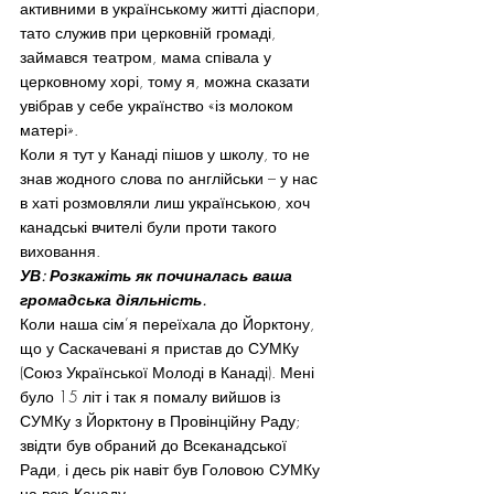
активними в українському житті діаспори, 
тато служив при церковній громаді, 
займався театром, мама співала у 
церковному хорі, тому я, можна сказати 
увібрав у себе українство «із молоком 
матері».
Коли я тут у Канаді пішов у школу, то не 
знав жодного слова по англійськи – у нас 
в хаті розмовляли лиш українською, хоч 
канадські вчителі були проти такого 
виховання.
УВ: Розкажіть як починалась ваша 
громадська діяльність.
Коли наша сім’я переїхала до Йорктону, 
що у Саскачевані я пристав до СУМКу 
(Союз Української Молоді в Канаді). Мені 
було 15 літ і так я помалу вийшов із 
СУМКу з Йорктону в Провінційну Раду; 
звідти був обраний до Всеканадської 
Ради, і десь рік навіт був Головою СУМКу 
на всю Канаду.