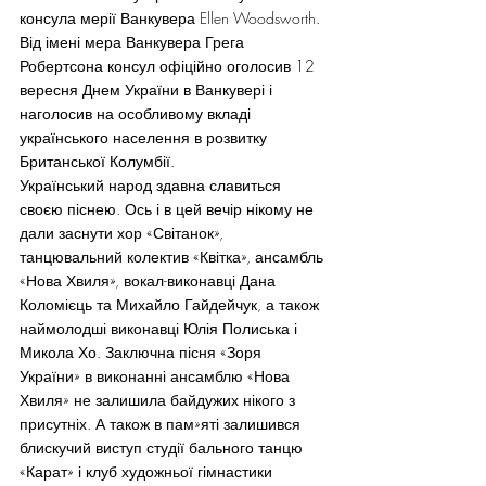
консула мерії Ванкувера Ellen Woodsworth. 
Від імені мера Ванкувера Грега 
Робертсона консул офіційно оголосив 12 
вересня Днем України в Ванкувері і 
наголосив на особливому вкладі 
українського населення в розвитку 
Британської Колумбії.
Український народ здавна славиться 
своєю піснею. Ось і в цей вечір нікому не 
дали заснути хор «Світанок», 
танцювальний колектив «Квітка», ансамбль 
«Нова Хвиля», вокал-виконавці Дана 
Коломієць та Михайло Гайдейчук, а також 
наймолодші виконавці Юлія Полиська і 
Микола Хо. Заключна пісня «Зоря 
України» в виконанні ансамблю «Нова 
Хвиля» не залишила байдужих нікого з 
присутніх. А також в пам»яті залишився 
блискучий виступ студії бального танцю 
«Карат» і клуб художньої гімнастики 