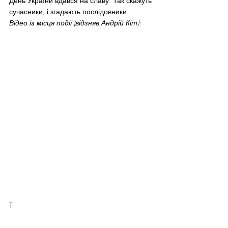
День України вдався на славу. Так скажуть 
сучасники, і згадають послідовники.
Відео із місця події (відзняв Андрій Кіт):
T
#communityevents
Recreation