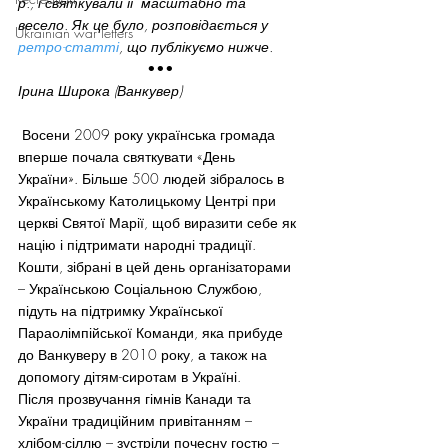
р., і святкували її  масштабно та 
весело. Як це було, розповідається у 
Ukrainian war letters
ретро-статті
, що публікуємо нижче.
•••
Ірина Широка (Ванкувер)
 Восени 2009 року українська громада 
вперше почала святкувати «День 
України». Більше 500 людей зібралось в 
Українському Католицькому Центрі при 
церкві Святої Марії, щоб виразити себе як 
націю і підтримати народні традиції. 
Кошти, зібрані в цей день організаторами 
– Українською Соціальною Службою, 
підуть на підтримку Української 
Параолімпійської Команди, яка прибуде 
до Ванкуверу в 2010 року, а також на 
допомогу дітям-сиротам в Україні.
Після прозвучання гімнів Канади та 
України традиційним привітанням – 
хлібом-сіллю – зустріли почесну гостю – 