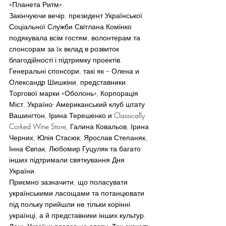
«Планета Ритм».
Закінчуючи вечір, президент Української 
Соціальної Служби Світлана Комінко 
подякувала всім гостям, волонтерам та 
спонсорам за їх вклад в розвиток 
благодійності і підтримку проектів. 
Генеральні спонсори, такі як – Олена и 
Олександр Шишкіни, представники 
Торгової марки «Оболонь», Корпорація 
Міст, Україно- Американський клуб штату 
Вашингтон, Ірина Терешенко и Classically 
Corked Wine Store, Галина Ковальов, Ірина 
Черних, Юлія Стасюк, Ярослав Степаняк, 
Інна Євпак, Любомир Гуцуляк та багато 
інших підтримали святкування Дня 
України.
Приємно зазначити, що поласувати 
українськими ласощами та потанцювати 
під польку прийшли не тільки корінні 
українці, а й представники інших культур. 