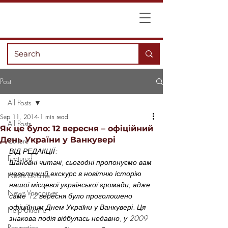
Post
All Posts
Sep 11, 2014
1 min read
All Posts
Як це було: 12 вересня – офіційний
День України у Ванкувері
Culture
ВІД РЕДАКЦІЇ: 
Featured
Шановні читачі, сьогодні пропонуємо вам 
невеличкий екскурс в новітню історію 
News Ukraine
нашої місцевої української громади, адже 
News Vancouver
саме 12 вересня було проголошено 
офіційним Днем України у Ванкувері. Ця 
Help Ukraine
знакова подія відбулась недавно, у 2009 
Recreation