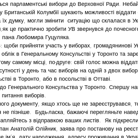
ься парламентські вибори до Верховної Ради. Небай
у Британській Колумбії шукають можливості віддати 
а їх думку, могли змінити  ситуацію що склалася в Ук
,як це практично зробити УВ звернувся до почесног
і пана Любомира Гуцуляка.
в: щоби прийняти участь у виборах, громадянинові Ук
а облік в Генеральному Консульстві у Торонто та зар
тому самому місці, по-друге: свій голос можна віддат
сутності у день та час виборів на одній з двох вибор
ьстві в Торонто, або в посольстві в Оттаві.
до Генерального Консульства у Торонто. Спершу на
 питання виборів.
ого документу, якщо хтось ще не зареєструвався, т
 не пізніше.  Будь-ласка, бажаючі перегляньте наве
апляйтесь з відправкою ваших листів.  Як підкресл
 пан Анатолій Олійник, заява про постанову на реєст
е ім’я, дату народження, адресу проживання в Украї