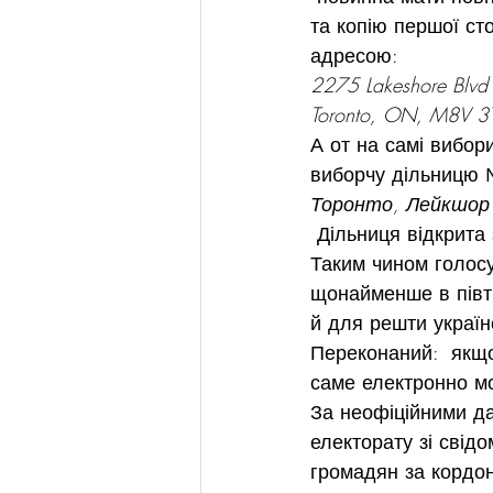
та копію першої ст
адресою:
2275 Lakeshore Blvd
Toronto, ON, M8V 3
А от на самі вибор
виборчу дільницю 
Торонто, Лейкшор 
 Дільниця відкрита 
Таким чином голосу
щонайменше в півти
й для решти україн
Переконаний:  якщо
саме електронно м
За неофіційними да
електорату зі свід
громадян за кордон