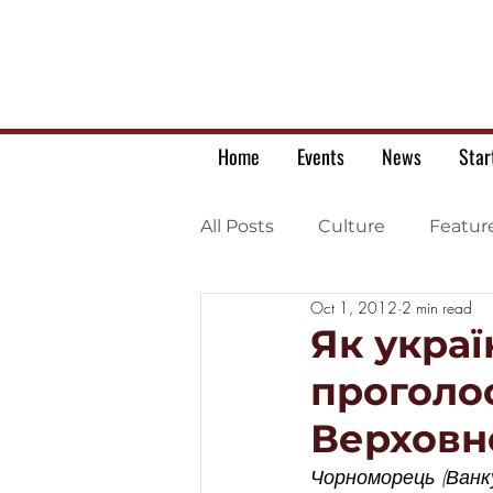
Home
Events
News
Star
All Posts
Culture
Featur
Oct 1, 2012
2 min read
Ukrainian war letters
Як укра
проголо
Верховно
Чорноморець (Ванк