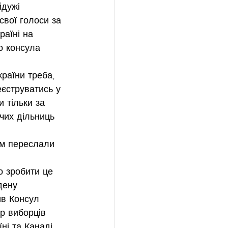
дужі 
свої голоси за 
раїні на 
о консула 
раїни треба, 
еєструватись у 
и тільки за 
чих дільниць 
м переслали 
о зробити це 
дену 
ив Консул 
р виборців 
ні та Канаді 