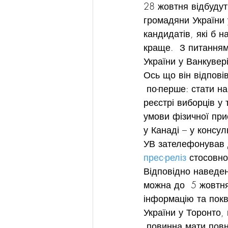
28 жовтня відбудут
громадяни України 
кандидатів, які б н
краще.  З питанням
України у Ванкувер
Ось що він відпові
 по-перше: стати н
реєстрі виборців у 
умови фізичної при
у Канаді – у консул
УВ зателефонував 
прес-реліз
 стосовно
Відповідно наведен
можна до  5 жовтня
інформацію та покв
України у Торонто,
 повинна мати повн