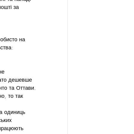
ошті за 
собисто на 
ства:
не 
гато дешевше 
нто та Оттави.
о, то так 
а одиниць 
ьких 
 працюють 