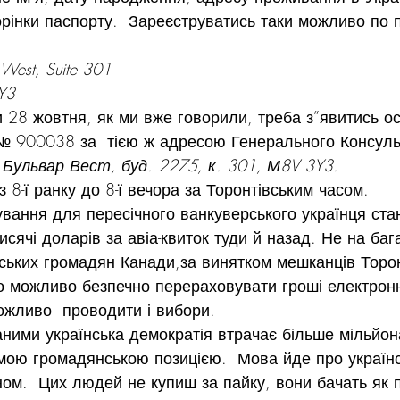
орінки паспорту.  Зареєструватись таки можливо по п
 West, Suite 301
Y3
и 28 жовтня, як ми вже говорили, треба з”явитись о
№ 900038 за  тією ж адресою Генерального Консуль
Бульвар Вест, буд. 2275, к. 301, М8V 3Y3.
з 8-ї ранку до 8-ї вечора за Торонтівським часом.
вання для пересічного ванкуверського українця ста
сячі доларів за авіа-квиток туди й назад. Не на ба
ських громадян Канади,за винятком мешканців Торо
 можливо безпечно перераховувати гроші електронн
ожливо  проводити і вибори.
ними українська демократія втрачає більше мільйон
омою громадянською позицією.  Мова йде про українс
ом.  Цих людей не купиш за пайку, вони бачать як