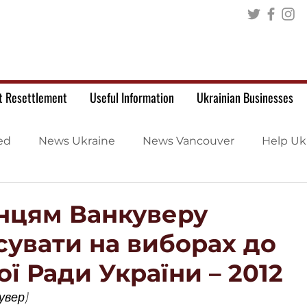
t Resettlement
Useful Information
Ukrainian Businesses
ed
News Ukraine
News Vancouver
Help Uk
їнцям Ванкуверу
сувати на виборах до
ї Ради України – 2012
увер)