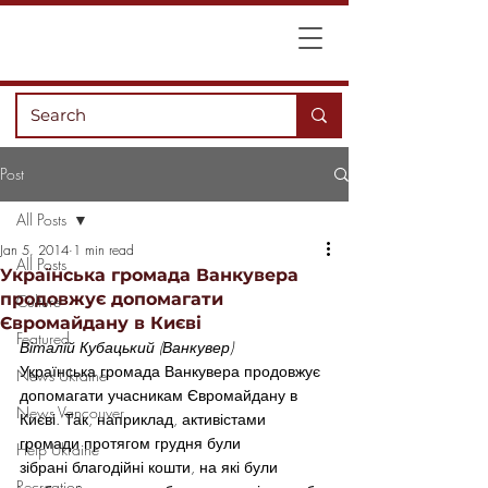
Post
All Posts
Jan 5, 2014
1 min read
All Posts
Українська громада Ванкувера
продовжує допомагати
Culture
Євромайдану в Києві
Featured
Віталій Кубацький (Ванкувер)
Українська громада Ванкувера продовжує 
News Ukraine
допомагати учасникам Євромайдану в 
News Vancouver
Києві. Так, наприклад, активістами 
громади протягом грудня були 
Help Ukraine
зібрані благодійні кошти, на які були 
Recreation