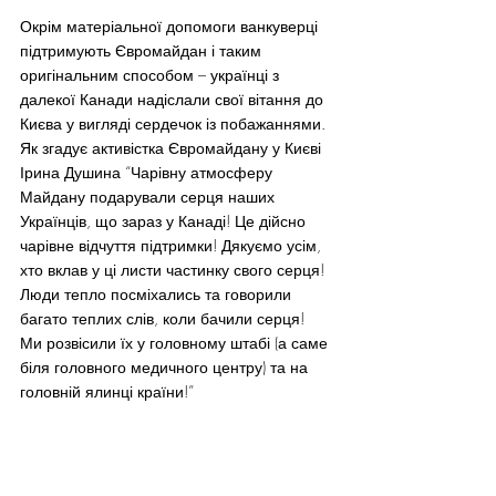
Окрім матеріальної допомоги ванкуверці 
підтримують Євромайдан і таким 
оригінальним способом – українці з 
далекої Канади надіслали свої вітання до 
Києва у вигляді сердечок із побажаннями.
Як згадує активістка Євромайдану у Києві 
Ірина Душина “Чарівну атмосферу 
Майдану подарували серця наших 
Українців, що зараз у Канаді! Це дійсно 
чарівне відчуття підтримки! Дякуємо усім, 
хто вклав у ці листи частинку свого серця! 
Люди тепло посміхались та говорили 
багато теплих слів, коли бачили серця! 
Ми розвісили їх у головному штабі (а саме 
біля головного медичного центру) та на 
головній ялинці країни!”