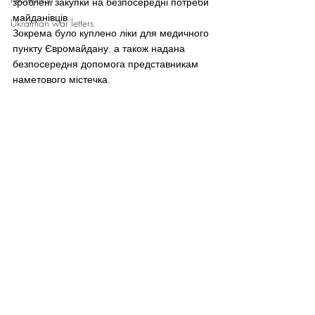
зроблені закупки на безпосередні потреби 
майданівців.
Ukrainian war letters
Зокрема було куплено ліки для медичного 
пункту Євромайдану, а також надана 
безпосередня допомога представникам 
наметового містечка.