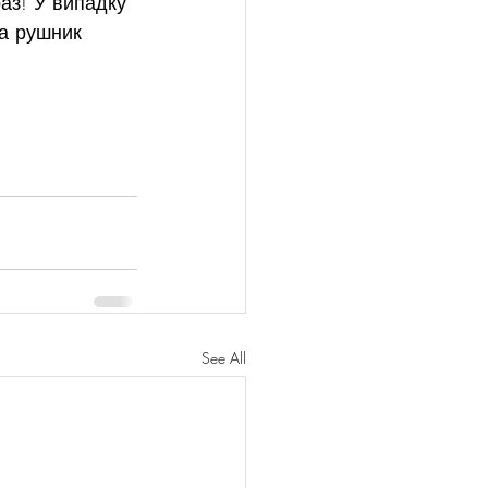
аз! У випадку 
а рушник 
See All