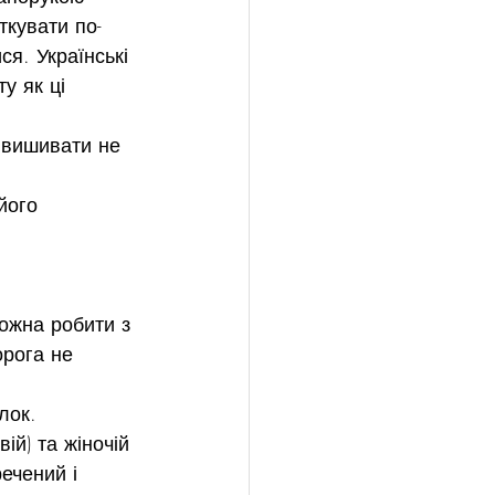
ткувати по-
ся. Українські 
у як ці 
 вишивати не 
його 
ожна робити з 
орога не 
лок.
ій) та жіночій 
речений і 