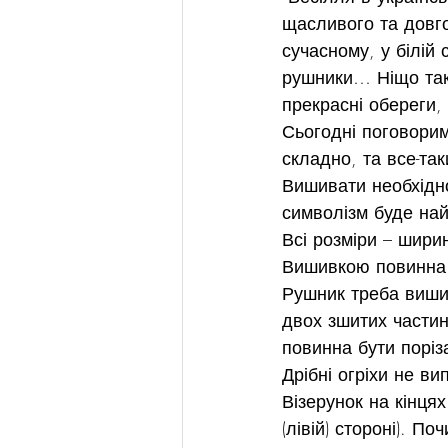
щасливого та довго
сучасному, у білій 
рушники… Ніщо так 
прекрасні обереги, 
Сьогодні поговори
складно, та все-та
Вишивати необхідно
символізм буде на
Всі розміри – шири
Вишивкою повинна 
Рушник треба вишив
двох зшитих частин
повинна бути поріз
Дрібні огріхи не в
Візерунок на кінцях
(лівій) стороні). П