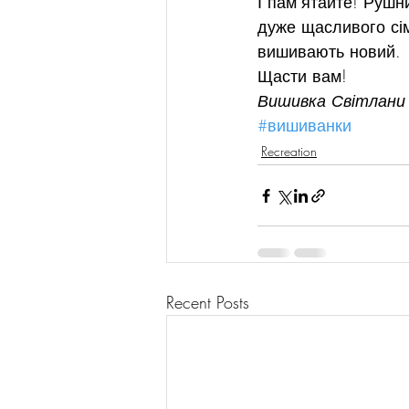
І пам’ятайте! Рушн
дуже щасливого сім
вишивають новий.
Щасти вам!
Вишивка Світлани
#вишиванки
Recreation
Recent Posts