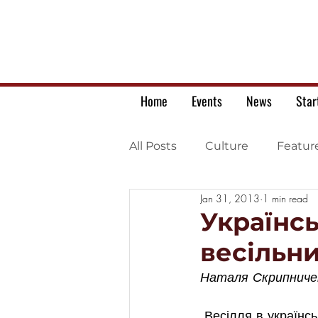
Home
Events
News
Star
All Posts
Culture
Featur
Jan 31, 2013
1 min read
Ukrainian war letters
Українсь
весільни
Наталя Скрипничен
 Весілля в українському стилі повертаються. Такий обряд вважається запорукою 