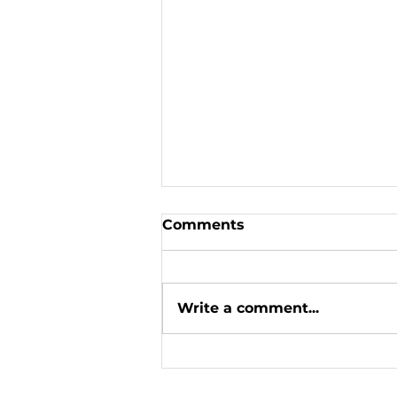
Comments
Write a comment...
Mar 23, 2019: Майстер
клас писанкарства /