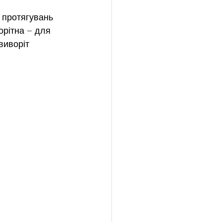
 протягувань 
рітна – для 
виворіт 