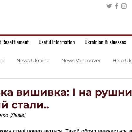
t Resettlement
Useful Information
Ukrainian Businesses
ed
News Ukraine
News Vancouver
Help Uk
ка вишивка: І на рушн
й стали..
ко (Львів)