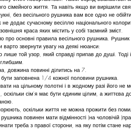
го сімейного життя. Та навіть якщо ви вирішили свя
сукні, без весільного рушника вам все одно не обійти
не додає сучасному весіллю національного колорит
зовнішня краса яких містить у собі таємний зміст.
мо про основні правила весільного рушника. Рушник
ки варто звернути увагу на деякі нюанси:
 лише той узор, який справді припав до душі. Тоді 
йглибшим.
на, довжина повинні ділитись на 7.
бути заповнена 1/4 кожної половини рушника.
ати на цільному полотні і в жодному разі його не м
, оскільки сім’я має бути єдиним цілим, а життєва д
аною.
ипорюють, оскільки життя не можна прожити без поми
 рушника повинен мати відмінності (на чоловічій (прав
очинати треба з правої сторони, на яку потім стане на