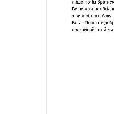
лише потім братися
Вишивати необхідно
з виворітного боку
Бога. Перша відобр
неохайний, то й жи