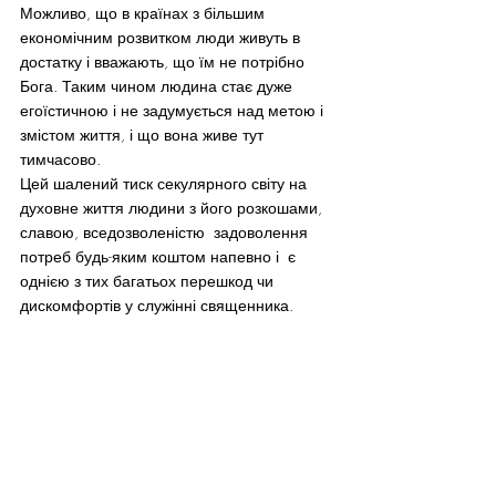
Можливо, що в країнах з більшим 
економічним розвитком люди живуть в 
достатку і вважають, що їм не потрібно 
Бога. Таким чином людина стає дуже 
егоїстичною і не задумується над метою і 
змістом життя, і що вона живе тут 
тимчасово.
Цей шалений тиск секулярного світу на 
духовне життя людини з його розкошами, 
славою, вседозволеністю  задоволення 
потреб будь-яким коштом напевно і  є 
однією з тих багатьох перешкод чи 
дискомфортів у служінні священника.