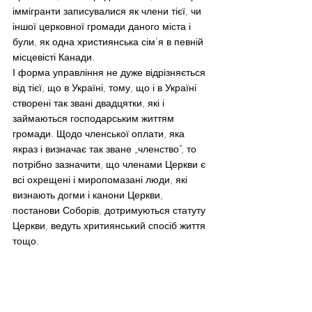
іммігранти записувалися як члени тієї, чи 
іншої церковної громади даного міста і 
були, як одна християнська сім’я в певній 
місцевісті Канади.
І форма управління не дуже відрізняється 
від тієї, що в Україні, тому, що і в Україні 
створені так звані двадцятки, які і 
займаються господарським життям 
громади. Щодо членської оплати, яка 
якраз і визначає так зване „членство”, то 
потрібно зазначити, що членами Церкви є 
всі охрещені і миропомазані люди, які 
визнають догми і канони Церкви, 
постанови Соборів, дотримуються статуту 
Церкви, ведуть хритиянський спосіб життя 
тощо.
Найвищим керуючим органом УПЦК 
являється собор, який скликається кожних 
п’ять років.  На Соборі представлені, як і  
священнослужителі на чолі з єпископами, 