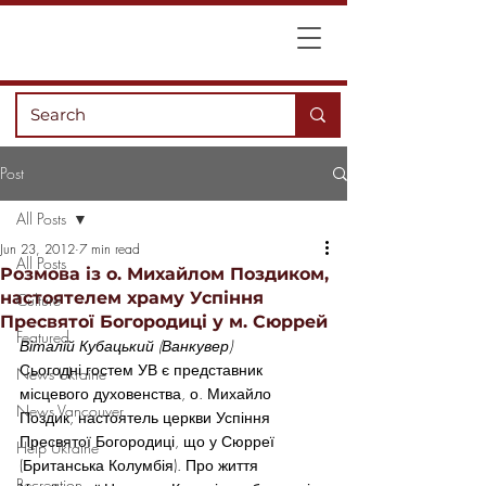
Post
All Posts
Jun 23, 2012
7 min read
All Posts
Розмова із о. Михайлом Поздиком,
настоятелем храму Успіння
Culture
Пресвятої Богородиці у м. Сюррей
Featured
Віталій Кубацький (Ванкувер)
Сьогодні гостем УВ є представник 
News Ukraine
місцевого духовенства, о. Михайло 
News Vancouver
Поздик, настоятель церкви Успіння 
Пресвятої Богородиці, що у Сюрреї 
Help Ukraine
(Британська Колумбія). Про життя 
Recreation