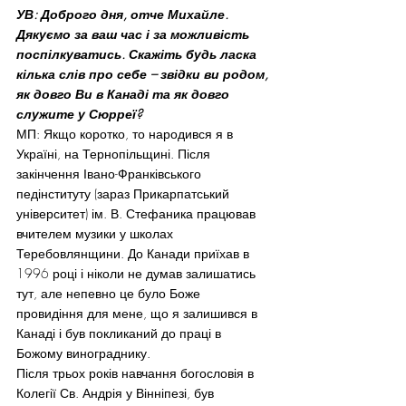
УВ: Доброго дня, отче Михайле. 
Дякуємо за ваш час і за можливість 
поспілкуватись. Скажіть будь ласка 
кілька слів про себе – звідки ви родом, 
як довго Ви в Канаді та як довго 
служите у Сюрреї?
МП: Якщо коротко, то народився я в 
Україні, на Тернопільщині. Після 
закінчення Івано-Франківського 
педінституту (зараз Прикарпатський 
університет) ім. В. Стефаника працював 
вчителем музики у школах 
Теребовлянщини. До Канади приїхав в 
1996 році і ніколи не думав залишатись 
тут, але непевно це було Боже 
провидіння для мене, що я залишився в 
Канаді і був покликаний до праці в 
Божому винограднику.
Після трьох років навчання богословія в 
Колегії Св. Андрія у Вінніпезі, був 