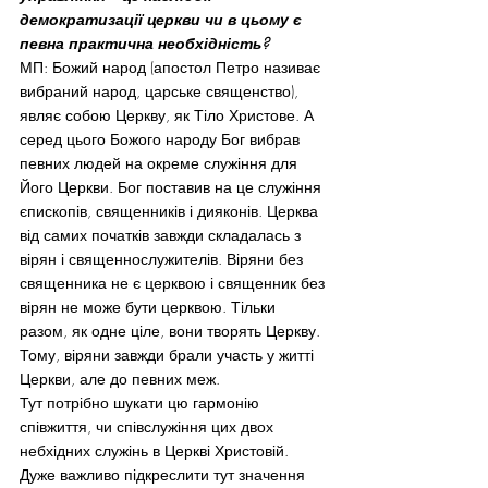
демократизації церкви чи в цьому є 
певна практична необхідність? 
МП: Божий народ (апостол Петро називає 
вибраний народ, царське священство), 
являє собою Церкву, як Тіло Христове. А 
серед цього Божого народу Бог вибрав 
певних людей на окреме служіння для 
Його Церкви. Бог поставив на це служіння 
єпископів, священників і дияконів. Церква 
від самих початків завжди складалась з 
вірян і священнослужителів. Віряни без 
священника не є церквою і священник без 
вірян не може бути церквою. Тільки 
разом, як одне ціле, вони творять Церкву. 
Тому, віряни завжди брали участь у житті 
Церкви, але до певних меж.
Тут потрібно шукати цю гармонію 
співжиття, чи співслужіння цих двох 
небхідних служінь в Церкві Христовій. 
Дуже важливо підкреслити тут значення 