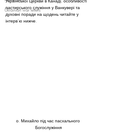
Української Церкви в Канаді, особливості 
пастирського служіння у Ванкувері та 
Ukrainian war letters
духовні поради на щодень читайте у 
інтерв’ю нижче.
о. Михайло під час пасхального 
Богослужіння