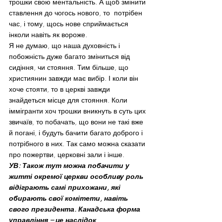
трошки свою ментальність. А щоб змінити 
ставлення до чогось нового, то  потрібен 
час, і тому, щось нове сприймається 
інколи навіть як вороже.
Я не думаю, що наша духовність і 
побожність дуже багато зміниться від 
сидіння, чи стояння. Тим більше, що 
християнин завжди має вибір. І коли він 
хоче стояти, то в церкві завжди 
знайдеться місце для стояння. Коли 
іммігранти хоч трошки вникнуть в суть цих 
звичаїв, то побачать, що вони не такі вже 
й погані, і будуть бачити багато доброго і 
потрібного в них. Так само можна сказати 
про пожертви, церковні зали і інше.
УВ: Також тут можна побачити у 
житті окремої церкви особливу роль 
відіграють самі прихожани, які 
обирають свої комітети, навіть 
свого президента. Канадська форма 
управління – це наслідок 