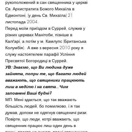
рукоположений в сан священника у церкві 
Св. Архистратига Божого Михаїла в 
Едмонтоні, (у день Св. Михаїла) 21 
листопада 2004.
Перед моїм приїздом в Суррей, служив у 
різних церквах Манітоби, пізніше в 
Калґарі, а потім у м. Камлупс (Британська 
Колумбія).  А вже з вересня 2010 року я 
служу настоятелем парафії Успіння 
Пресвятої Богородиці в Суррей.
УВ: Знаємо, що Ви людина дуже 
зайнята, попри те, що багато людей 
вважають, що священики працюють 
лиш в неділю і на свята.. Чим 
заповнені Ваші будні?
МП: Мені здається, що так вважають 
більшість людей, бо помилково, і я так 
думав, допоки не одягнув священичі ризи. 
Повірте, що люди, котрі вважають, що 
священник працює лиш один день в 
тижнi, просто не знають праці священника.