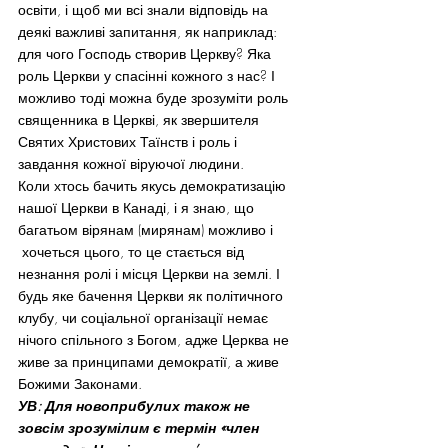
освіти, і щоб ми всі знали відповідь на 
деякі важливі запитання, як наприклад: 
для чого Господь створив Церкву? Яка 
роль Церкви у спасінні кожного з нас? І 
можливо тоді можна буде зрозуміти роль 
священника в Церкві, як звершителя 
Святих Христових Таїнств і роль і 
завдання кожної віруючої людини.
Коли хтось бачить якусь демократизацію 
нашої Церкви в Канаді, і я знаю, що 
багатьом вірянам (мирянам) можливо і 
 хочеться цього, то це стається від 
незнання ролі і місця Церкви на землі. І 
будь яке бачення Церкви як політичного 
клубу, чи соціальної організації немає 
нічого спільного з Богом, адже Церква не 
живе за принципами демократії, а живе  
Божими Законами.
УВ: Для новоприбулих також не 
зовсім зрозумілим є термін «член 