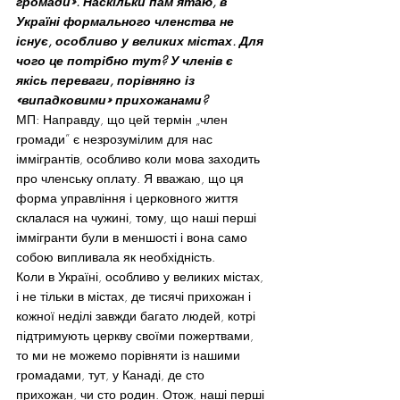
громади». Наскільки пам’ятаю, в 
Україні формального членства не 
існує, особливо у великих містах. Для 
чого це потрібно тут? У членів є  
якісь переваги, порівняно із 
«випадковими» прихожанами?
МП: Направду, що цей термін „член 
громади” є незрозумілим для нас 
іммігрантів, особливо коли мова заходить 
про членську оплату. Я вважаю, що ця 
форма управління і церковного життя 
склалася на чужині, тому, що наші перші 
іммігранти були в меншості і вона само 
собою випливала як необхідність.
Коли в Україні, особливо у великих містах, 
і не тільки в містах, де тисячі прихожан і 
кожної неділі завжди багато людей, котрі 
підтримують церкву своїми пожертвами, 
то ми не можемо порівняти із нашими 
громадами, тут, у Канаді, де сто 
прихожан, чи сто родин. Отож, наші перші 