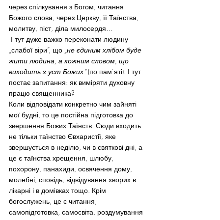
через спілкування з Богом, читання 
Божого слова, через Церкву, її Таїнства, 
молитву, піст, діла милосердя…
 І тут дуже важко переконати людину 
„слабої віри”, що 
„не єдиним хлібом буде 
жити людина, а кожним словом, що 
виходить з уст Божих”
 (по пам’яті). І тут 
постає запитання: як виміряти духовну 
працю священника?
Коли відповідати конкретно чим зайняті 
мої будні, то це постійна підготовка до 
звершення Божих Таїнств. Сюди входить 
не тільки таїнство Євхаристії, яке 
звершується в неділю, чи в святкові дні, а 
це є таїнства хрещення, шлюбу, 
похорону, панахиди, освячення дому, 
молебні, сповідь, відвідування хворих в 
лікарні і в домівках тощо. Крім 
богослужень, це є читання, 
самопідготовка, самосвіта, роздумування 