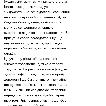
(медитація), молитва, – і так кожного дня, 
інакше священник деградує.
Як доказати, що без підготовки священник 
не в змозі служити богослуження? Адже 
будь-яке богослужіння, навіть проста 
молитва священника з першою 
зустрічною людиною, це є таїнство, де Бог 
присутній своєю благодаттю. І ще, це 
підготовка виступів, звітів, проповідей, 
церковного бюлетня, молитов на кожну 
службу.
Це участь у різних зборах парафії, 
жіночого товариства, дитячого табору, 
хору і інше. Це розмова по телефону, чи 
зустріч в офісі з людиною, яка потребує 
допомоги і ще багато іншого. І звичайно, 
що ще мої обов’язки, як чоловіка і батька 
в сім’ї. У вільний час дивлюсь телевізійні 
передачі котрі мені до вподоби, серед 
яких релігійні, новини, спорт, тощо. Ось 
так коротко про мої будні.