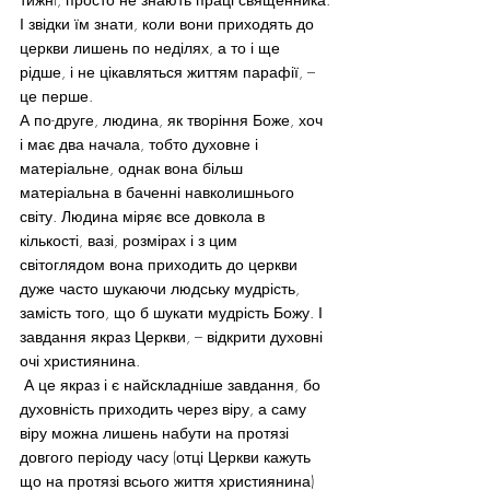
І звідки їм знати, коли вони приходять до 
церкви лишень по неділях, а то і ще 
рідше, і не цікавляться життям парафії, – 
це перше.
А по-друге, людина, як творіння Боже, хоч 
і має два начала, тобто духовне і 
матеріальне, однак вона більш 
матеріальна в баченні навколишнього 
світу. Людина міряє все довкола в 
кількості, вазі, розмірах і з цим 
світоглядом вона приходить до церкви 
дуже часто шукаючи людську мудрість, 
замість того, що б шукати мудрість Божу. І 
завдання якраз Церкви, – відкрити духовні 
очі християнина.
 А це якраз і є найскладніше завдання, бо 
духовність приходить через віру, а саму 
віру можна лишень набути на протязі 
довгого періоду часу (отці Церкви кажуть 
що на протязі всього життя християнина) 