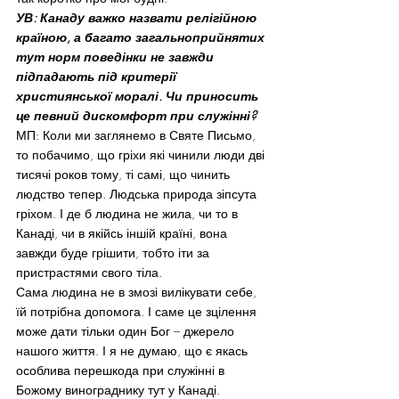
УВ: Канаду важко назвати релігійною 
країною, а багато загальноприйнятих 
тут норм поведінки не завжди 
підпадають під критерії 
християнської моралі. Чи приносить 
це певний дискомфорт при служінні?
МП: Коли ми заглянемо в Святе Письмо, 
то побачимо, що гріхи які чинили люди дві 
тисячі роков тому, ті самі, що чинить 
людство тепер. Людська природа зіпсута 
гріхом. І де б людина не жила, чи то в 
Канаді, чи в якійсь іншій країні, вона 
завжди буде грішити, тобто іти за 
пристрастями свого тіла.
Сама людина не в змозі вилікувати себе, 
їй потрібна допомога. І саме це зцілення 
може дати тільки один Бог – джерело 
нашого життя. І я не думаю, що є якась 
особлива перешкода при служінні в 
Божому винограднику тут у Канаді. 